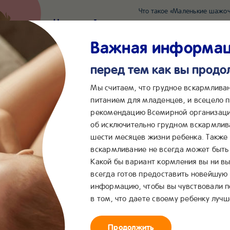
Что такое «Маленькие шажоч
Наш новый суперсервис для отслеживания 
Попробовать сейчас
Важная информа
перед тем как вы прод
*2055
Сообщения в ВКонта
Мы считаем, что грудное вскармлива
питанием для младенцев, и всецело
рекомендацию Всемирной организаци
...
&me
Сервисы
Бейбимания
об исключительно грудном вскармлив
шести месяцев жизни ребенка. Также
но провести время с ребенком
вскармливание не всегда может быть 
Какой бы вариант кормления вы ни вы
всегда готов предоставить новейшую
информацию, чтобы вы чувствовали 
в том, что даете своему ребенку лучш
Продолжить