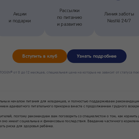
Рассылки
Акции
Линия заботы
по питанию
и подарки
Nestlé 24/7
и развитию
Вступить в клуб
Узнать подробнее
STOGEN
от 0 до 12 месяцев, специальная цена на которые не зависит от статуса по
®
льным началом питания для младенцев, и полностью поддерживаем рекомендацию
ием адекватного питательного прикорма вместе с продолжением грудного вскарм
елей, поэтому рекомендуем вам поговорить со специалистом о том, как кормить ре
и оно имеет социальные и финансовые последствия. Введение частичного кормлени
жать риска для здоровья ребёнка.