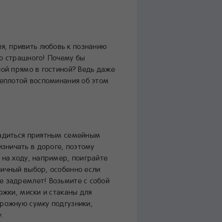
я, привить любовь к познанию
го страшного! Почему бы
ной прямо в гостиной? Ведь даже
теплотой воспоминания об этом
сладиться приятным семейным
зничать в дороге, поэтому
 на ходу, например, поиграйте
личный выбор, особенно если
е задремлет! Возьмите с собой
ожки, миски и стаканы для
орожную сумку подгузники,
.