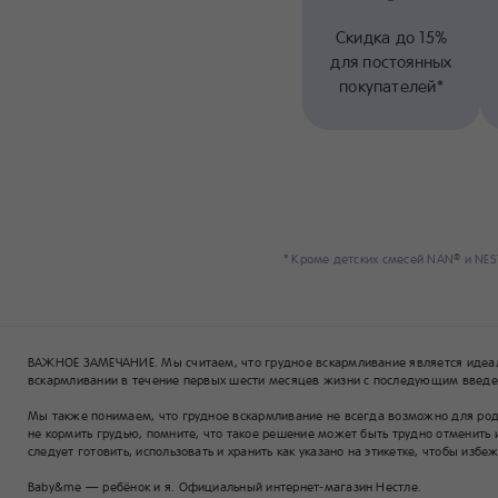
Скидка до 15%
для постоянных
покупателей*
* Кроме детских смесей NAN
и NE
®
ВАЖНОЕ ЗАМЕЧАНИЕ. Мы считаем, что грудное вскармливание является идеа
вскармливании в течение первых шести месяцев жизни с последующим введен
Мы также понимаем, что грудное вскармливание не всегда возможно для родит
не кормить грудью, помните, что такое решение может быть трудно отменить 
следует готовить, использовать и хранить как указано на этикетке, чтобы избе
Baby&me — ребёнок и я. Официальный интернет-магазин Нестле.