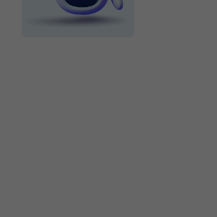
ИССЛЕДУЙТЕ БОЛЬШЕ
10 фраз, которые
не стоит говорить
ребёнку ни при
каких
обстоятельствах
~5 мин
Песочница: игры
без правил?
~3 мин
Раннее обучение
иностранным
языкам