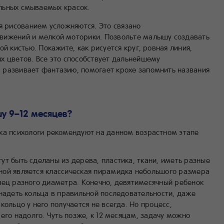
льных смываемых красок.
я рисованием усложняются. Это связано
вижений и мелкой моторики. Позвольте малышу создавать
й кистью. Покажите, как рисуется круг, ровная линия,
х цветов. Все это способствует дальнейшему
 развивает фантазию, помогает крохе запомнить названия
у 9–12 месяцев?
ка психологи рекомендуют на данном возрастном этапе
ут быть сделаны из дерева, пластика, ткани, иметь разные
ой является классическая пирамидка небольшого размера
лец разного диаметра. Конечно, девятимесячный ребенок
 надеть кольца в правильной последовательности, даже
кольцо у него получается не всегда. Но процесс,
 его надолго. Чуть позже, к 12 месяцам, задачу можно