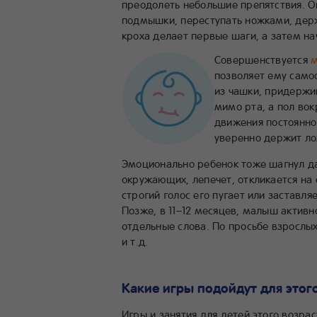
преодолеть небольшие препятствия. Он
подмышки, переступать ножками, держа
кроха делает первые шаги, а затем на
Совершенствуется
м
позволяет ему само
из чашки, придержи
мимо рта, а пол во
движения постоянно
уверенно держит ло
Эмоционально ребенок тоже шагнул да
окружающих, лепечет, откликается на
строгий голос его пугает или заставл
Позже, в 11–12 месяцев, малыш активн
отдельные слова. По просьбе взрослых 
и т.д.
Какие игры подойдут для этог
Игры и занятия для детей этого возр