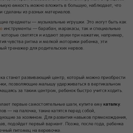
енькую емкость можно вложить в большую, наблюдает, что
и сделаны из разных материалов.
ие предметы — музыкальные игрушки. Это могут быть как
ые
инструменты — барабан, маракасы, так и специальные
 которые светятся и издают звуки при нажатии, например,
тия чувства ритма и мелкой моторики ребенка, эти
ый тренажер для родительских нервов.
нка станет развивающий центр, который можно приобрести
учки, позволяющие малышу удерживаться в вертикальном
мещаясь за таким центром, ребенок быстро учится ходить.
лает первые самостоятельные шаги, купите ему
каталку
.
ов — на палочке, такие катятся перед собой,
едующие за хозяином. Для развития навыков прямохождения,
яцев, подойдет первый вариант. Позже, после года, ребенка
ечный питомец на веревочке.