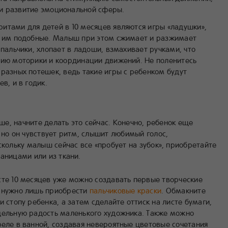
и развитие эмоциональной сферы.
итами для детей в 10 месяцев являются игры «ладушки»,
и им подобные. Малыш при этом сжимает и разжимает
 пальчики, хлопает в ладоши, взмахивает ручками, что
тию моторики и координации движений. Не поленитесь
 разных потешек, ведь такие игры с ребенком будут
в, и в годик.
е, начните делать это сейчас. Конечно, ребенок еще
 но он чувствует ритм, слышит любимый голос,
кольку малыш сейчас все «пробует на зубок», приобретайте
аницами или из ткани.
сте 10 месяцев уже можно создавать первые творческие
 нужно лишь приобрести
пальчиковые краски
. Обмакните
и стопу ребенка, а затем сделайте оттиск на листе бумаги,
дельную радость маленького художника. Также можно
феле в ванной, создавая невероятные цветовые сочетания