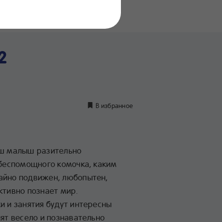
нение
дуктов
2
В избранное
аш малыш разительно
 беспомощного комочка, каким
айно подвижен, любопытен,
ктивно познает мир.
и и занятия будут интересны
лят весело и познавательно