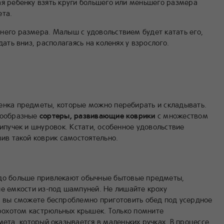
ая ребенку взять круги большего или меньшего размера
ета.
него размера. Малыш с удовольствием будет катать его,
дать вниз, располагаясь на коленях у взрослого.
енка предметы, которые можно перебирать и складывать.
нообразные
сортеры, развивающие коврики
с множеством
липучек и шнуровок. Кстати, особенное удовольствие
вив такой коврик самостоятельно.
здо больше привлекают обычные бытовые предметы,
ые емкости из-под шампуней. Не лишайте кроху
И вы сможете беспроблемно приготовить обед под усердное
охотом кастрюльных крышек. Только помните
мета, который оказывается в маленьких ручках. В процессе