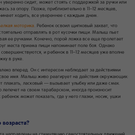
 уверенно сидит, может стоять с поддержкой за ручки или
сь за опору. Позже, приблизительно в 11–12 месяцев,
чинает ходить, все увереннее с каждым днем.
елкая моторика
. Ребенок освоил щипковый захват, что
стоятельно отправлять в рот кусочки пищи. Малыш пьет
вая ее ручками. Конечно, порой ложка все еще пролетает
круг места приема пищи напоминает поле боя. Однако
 совершенствуются, и ребенок в 11–12 месяцев уже вполне
жку в руке.
леко вперед. Он с интересом наблюдает за действиями
 свое имя. Малыш живо реагирует на действия окружающих:
яет плакать, ласковый — вызывает улыбку или даже смех.
о лепечет на своем тарабарском, иногда произносит
ребенок может показать, где у него глазки, носик, ушки
о возраста?
аста направлены на стимуляцию самостоятельных движений,