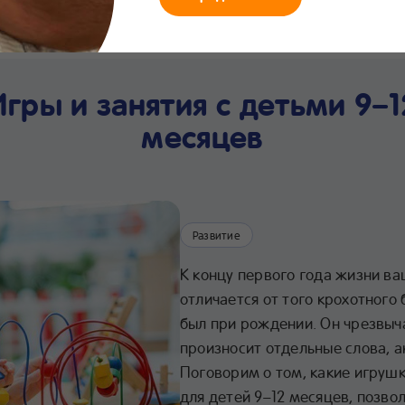
мания
Что нового
Интернет-
Линия заботы
Хра
магазин
24/7
про
Игры и занятия с детьми 9–1
месяцев
Развитие
К концу первого года жизни в
отличается от того крохотного
был при рождении. Он чрезвыч
произносит отдельные слова, а
Поговорим о том, какие игрушк
для детей 9–12 месяцев, позво