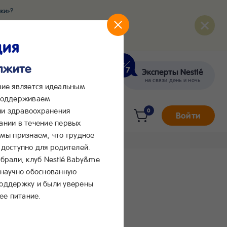
ки»?
развития вашего малыша
ция
олжите
Эксперты Nestlé
кте
Сообщения в Max
на связи день и ночь
ние является идеальным
 поддерживаем
и здравоохранения
0
Войти
ании в течение первых
 мы признаем, что грудное
доступно для родителей.
брали, клуб Nestlé Baby&me
 научно обоснованную
поддержку и были уверены
ее питание.