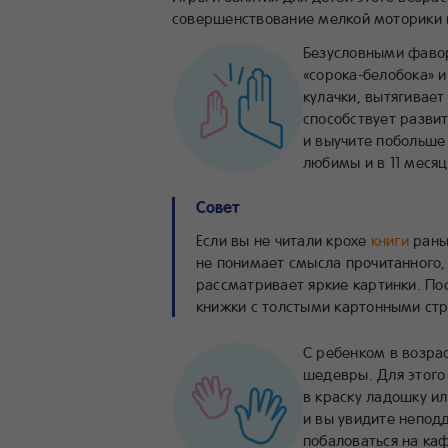
совершенствование мелкой моторики 
Безусловными фавор
«сорока-белобока» 
кулачки, вытягивает
способствует разви
и выучите побольше
любимы и в 11 месяце
Совет
Если вы не читали крохе
книги
раньш
не понимает смысла прочитанного,
рассматривает яркие картинки. Пос
книжки с толстыми картонными стр
С ребенком в возра
шедевры. Для этого
в краску ладошку ил
и вы увидите непод
побаловаться на ка