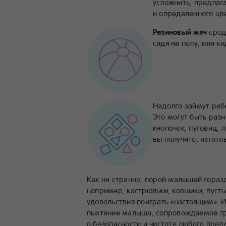
усложнить, предлаг
и определенного цв
Резиновый мяч
сред
сидя на полу, или ки
Надолго займут реб
Это могут быть раз
кнопочек, пуговиц, 
вы получите, изгото
Как ни странно, порой малышей гора
например, кастрюльки, ковшики, пуст
удовольствия поиграть «настоящим». 
пыхтение малыша, сопровождаемое гр
о безопасности и чистоте любого пред