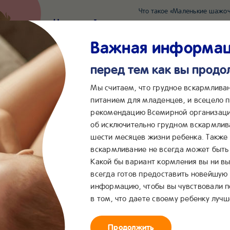
Что такое «Маленькие шажоч
Наш новый суперсервис для отслеживания 
Попробовать сейчас
Важная информа
перед тем как вы прод
*2055
Сообщения в ВКонта
Мы считаем, что грудное вскармлива
питанием для младенцев, и всецело
рекомендацию Всемирной организаци
...
&me
Сервисы
Бейбимания
об исключительно грудном вскармлив
шести месяцев жизни ребенка. Также
 месяцев
вскармливание не всегда может быть 
Какой бы вариант кормления вы ни вы
всегда готов предоставить новейшую
информацию, чтобы вы чувствовали 
в том, что даете своему ребенку лучш
Продолжить