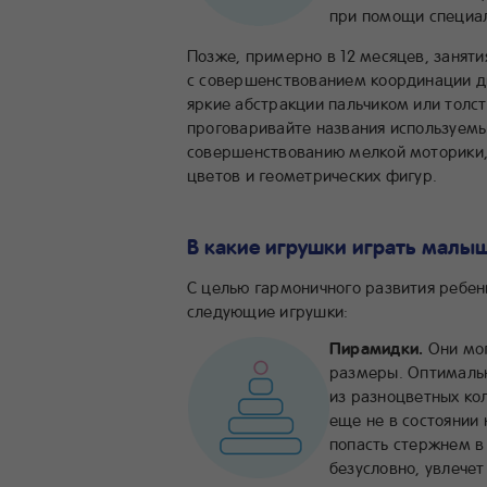
при помощи специа
Позже, примерно в 12 месяцев, заняти
с совершенствованием координации д
яркие абстракции пальчиком или толсто
проговаривайте названия используемы
совершенствованию мелкой моторики,
цветов и геометрических фигур.
В какие игрушки играть малыш
С целью гармоничного развития ребен
следующие игрушки:
Пирамидки.
Они мог
размеры. Оптимальн
из разноцветных ко
еще не в состоянии
попасть стержнем в 
безусловно, увлечет