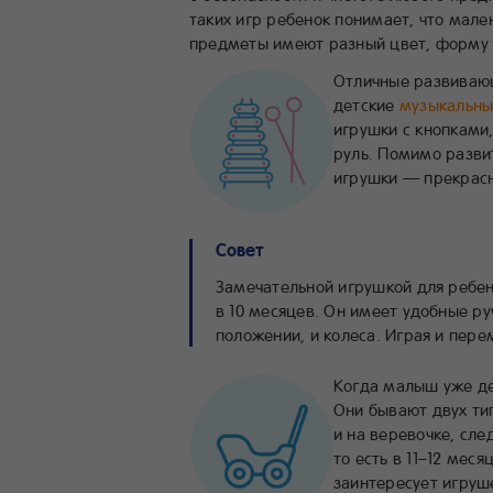
таких игр ребенок понимает, что мал
предметы имеют разный цвет, форму 
Отличные развивающ
детские
музыкальн
игрушки с кнопками,
руль. Помимо разви
игрушки — прекрасн
Совет
Замечательной игрушкой для ребе
в 10 месяцев. Он имеет удобные р
положении, и колеса. Играя и пере
Когда малыш уже де
Они бывают двух тип
и на веревочке, сл
то есть в 11–12 мес
заинтересует игруш