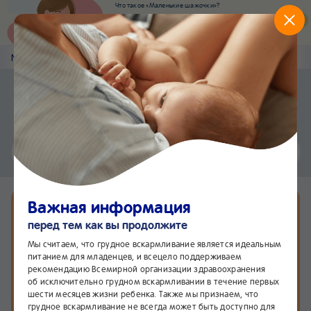
Что такое «Маленькие шажочки»?
Наш новый суперсервис для отслеживания
развития вашего малыша
Попробовать сейчас
Nestlé
Baby
&me
Статьи
Приложение Nestlé Baby&me
Установить
Еще быстрее и удобнее
Чат
24/7
Важная информация
перед тем как вы продолжите
Мы считаем, что грудное вскармливание является идеальным
питанием для младенцев, и всецело поддерживаем
рекомендацию Всемирной организации здравоохранения
об исключительно грудном вскармливании в течение первых
шести месяцев жизни ребенка. Также мы признаем, что
грудное вскармливание не всегда может быть доступно для