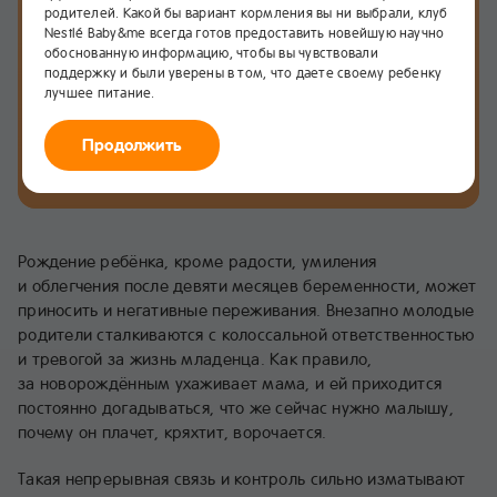
родителей. Какой бы вариант кормления вы ни выбрали, клуб
Nestlé Baby&me всегда готов предоставить новейшую научно
Как родителям
обоснованную информацию, чтобы вы чувствовали
поддержку и были уверены в том, что даете своему ребенку
избежать выгорания
лучшее питание.
в первые годы
Продолжить
жизни ребёнка?
Рождение ребёнка, кроме радости, умиления
и облегчения после девяти месяцев беременности, может
приносить и негативные переживания. Внезапно молодые
родители сталкиваются с колоссальной ответственностью
и тревогой за жизнь младенца. Как правило,
за новорождённым ухаживает мама, и ей приходится
постоянно догадываться, что же сейчас нужно малышу,
почему он плачет, кряхтит, ворочается.
Такая непрерывная связь и контроль сильно изматывают