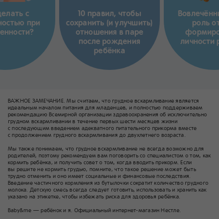
делать с
10 правил, чтобы
Вовлечённ
ностью при
сохранить (и улучшить)
роль о
енности?
отношения в паре
формиро
после рождения
личности 
ребёнка
ВАЖНОЕ ЗАМЕЧАНИЕ. Мы считаем, что грудное вскармливание является
идеальным началом питания для младенцев, и полностью поддерживаем
рекомендацию Всемирной организации здравоохранения об исключительно
грудном вскармливании в течение первых шести месяцев жизни
с последующим введением адекватного питательного прикорма вместе
с продолжением грудного вскармливания до двухлетнего возраста.
Мы также понимаем, что грудное вскармливание не всегда возможно для
родителей, поэтому рекомендуем вам поговорить со специалистом о том, как
кормить ребёнка, и получить совет о том, когда вводить прикорм. Если
вы решите не кормить грудью, помните, что такое решение может быть
трудно отменить и оно имеет социальные и финансовые последствия.
Введение частичного кормления из бутылочки сократит количество грудного
молока. Детскую смесь всегда следует готовить, использовать и хранить как
указано на этикетке, чтобы избежать риска для здоровья ребёнка.
Baby&me — ребёнок и я. Официальный интернет-магазин Нестле.