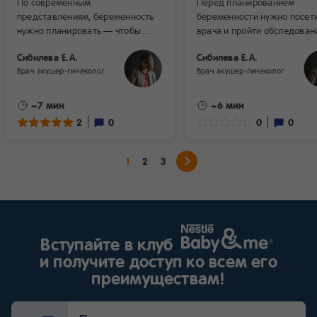
По современным
Перед планированием
представлениям, беременность
беременности нужно посет
нужно планировать — чтобы
врача и пройти обследован
повысить шансы на рождение
Это поможет узнать, все ли
Сибилева Е.А.
Сибилева Е.А.
здорового ребенка.
в порядке у женщины и нет
Врач акушер-гинеколог
Врач акушер-гинеколог
В акушерской практике под
состояний, которые могут
планированием беременности
помешать выносить ребенк
понимают комплекс действий
Такая подготовка позволяе
~7 мин
~6 мин
будущих родителей, которые
создать благоприятные усл
2
0
0
0
помогут успешно зачать,
для зачатия, снизить риск
выносить и родить ребенка.
развития осложнений во в
Давайте разберемся, какую
беременности и повысить 
1
2
3
подготовку рекомендуется
на рождение здорового реб
провести каждой семейной паре.
Вступайте в клуб
и получите доступ ко всем его
преимуществам!