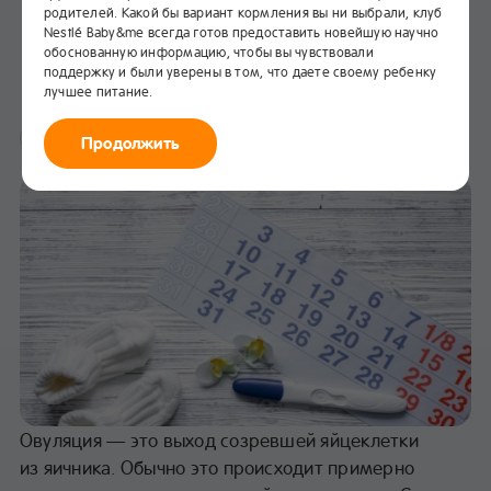
родителей. Какой бы вариант кормления вы ни выбрали, клуб
Календарь овуляции: как
Nestlé Baby&me всегда готов предоставить новейшую научно
рассчитать?
обоснованную информацию, чтобы вы чувствовали
поддержку и были уверены в том, что даете своему ребенку
лучшее питание.
В избранное
Здоровье
Продолжить
Овуляция — это выход созревшей яйцеклетки
из яичника. Обычно это происходит примерно