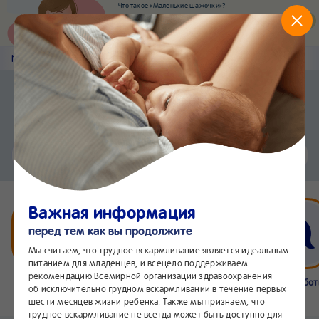
Что такое «Маленькие шажочки»?
Наш новый суперсервис для отслеживания
развития вашего малыша
Попробовать сейчас
Nestlé
Baby
&me
Статьи
Приложение Nestlé Baby&me
Установить
Еще быстрее и удобнее
Чат
24/7
Важная информация
перед тем как вы продолжите
Мы считаем, что грудное вскармливание является идеальным
питанием для младенцев, и всецело поддерживаем
рекомендацию Всемирной организации здравоохранения
Бейбимания
Что нового
Интернет-
Линия забо
об исключительно грудном вскармливании в течение первых
магазин
24/7
шести месяцев жизни ребенка. Также мы признаем, что
грудное вскармливание не всегда может быть доступно для