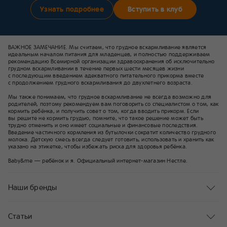
Узнать подробнее
Вступить в клуб
ВАЖНОЕ ЗАМЕЧАНИЕ. Мы считаем, что грудное вскармливание является
идеальным началом питания для младенцев, и полностью поддерживаем
рекомендацию Всемирной организации здравоохранения об исключительно
грудном вскармливании в течение первых шести месяцев жизни
с последующим введением адекватного питательного прикорма вместе
с продолжением грудного вскармливания до двухлетнего возраста.
Мы также понимаем, что грудное вскармливание не всегда возможно для
родителей, поэтому рекомендуем вам поговорить со специалистом о том, как
кормить ребёнка, и получить совет о том, когда вводить прикорм. Если
вы решите не кормить грудью, помните, что такое решение может быть
трудно отменить и оно имеет социальные и финансовые последствия.
Введение частичного кормления из бутылочки сократит количество грудного
молока. Детскую смесь всегда следует готовить, использовать и хранить как
указано на этикетке, чтобы избежать риска для здоровья ребёнка.
Baby&me — ребёнок и я. Официальный интернет-магазин Нестле.
Наши бренды
Статьи