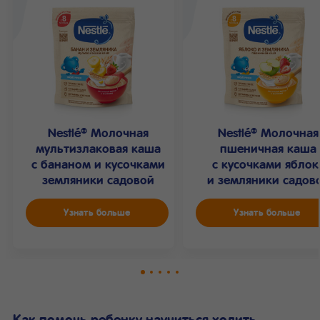
Nestlé
Молочная
Nestlé
Молочная
®
®
мультизлаковая каша
пшеничная каша
с бананом и кусочками
с кусочками яблок
земляники садовой
и земляники садов
Узнать больше
Узнать больше
Как помочь ребенку научиться ходить