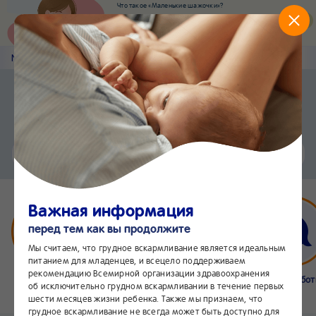
Что такое «Маленькие шажочки»?
Наш новый суперсервис для отслеживания
развития вашего малыша
Попробовать сейчас
Nestlé
Baby
&me
Статьи
Приложение Nestlé Baby&me
Установить
Еще быстрее и удобнее
Чат
24/7
Важная информация
перед тем как вы продолжите
Мы считаем, что грудное вскармливание является идеальным
питанием для младенцев, и всецело поддерживаем
рекомендацию Всемирной организации здравоохранения
Бейбимания
Что нового
Интернет-
Линия забо
об исключительно грудном вскармливании в течение первых
магазин
24/7
шести месяцев жизни ребенка. Также мы признаем, что
грудное вскармливание не всегда может быть доступно для