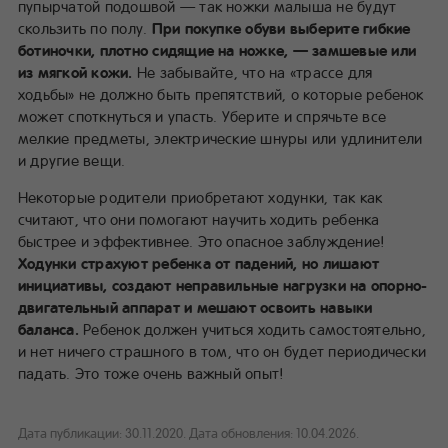
пупырчатой подошвой — так ножки малыша не будут
скользить по полу.
При покупке обуви выберите гибкие
ботиночки, плотно сидящие на ножке, — замшевые или
из мягкой кожи.
Не забывайте, что на «трассе для
ходьбы» не должно быть препятствий, о которые ребенок
может споткнуться и упасть. Уберите и спрячьте все
мелкие предметы, электрические шнуры или удлинители
и другие вещи.
Некоторые родители приобретают ходунки, так как
считают, что они помогают научить ходить ребенка
быстрее и эффективнее. Это опасное заблуждение!
Ходунки страхуют ребенка от падений, но лишают
инициативы, создают неправильные нагрузки на опорно-
двигательный аппарат и мешают освоить навыки
баланса.
Ребенок должен учиться ходить самостоятельно,
и нет ничего страшного в том, что он будет периодически
падать. Это тоже очень важный опыт!
Дата публикации: 30.11.2020.
Дата обновления: 10.04.2026.