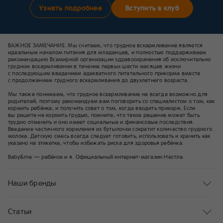
Узнать подробнее
Вступить в клуб
ВАЖНОЕ ЗАМЕЧАНИЕ. Мы считаем, что грудное вскармливание является
идеальным началом питания для младенцев, и полностью поддерживаем
рекомендацию Всемирной организации здравоохранения об исключительно
грудном вскармливании в течение первых шести месяцев жизни
с последующим введением адекватного питательного прикорма вместе
с продолжением грудного вскармливания до двухлетнего возраста.
Мы также понимаем, что грудное вскармливание не всегда возможно для
родителей, поэтому рекомендуем вам поговорить со специалистом о том, как
кормить ребёнка, и получить совет о том, когда вводить прикорм. Если
вы решите не кормить грудью, помните, что такое решение может быть
трудно отменить и оно имеет социальные и финансовые последствия.
Введение частичного кормления из бутылочки сократит количество грудного
молока. Детскую смесь всегда следует готовить, использовать и хранить как
указано на этикетке, чтобы избежать риска для здоровья ребёнка.
Baby&me — ребёнок и я. Официальный интернет-магазин Нестле.
Наши бренды
Статьи