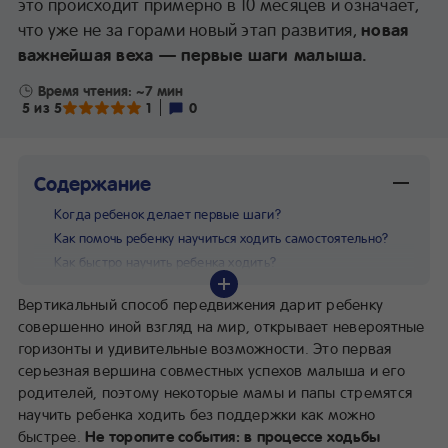
это происходит примерно в 10 месяцев и означает,
что уже не за горами новый этап развития,
новая
важнейшая веха — первые шаги малыша.
Время чтения: ~7 мин
5 из 5
1
0
Содержание
Когда ребенок делает первые шаги?
Как помочь ребенку научиться ходить самостоятельно?
Как быстро научить ребенка ходить?
Чем нужно запастись, чтобы приблизить первые шаги
Вертикальный способ передвижения дарит ребенку
малыша?
совершенно иной взгляд на мир, открывает невероятные
горизонты и удивительные возможности. Это первая
серьезная вершина совместных успехов малыша и его
родителей, поэтому некоторые мамы и папы стремятся
научить ребенка ходить без поддержки как можно
быстрее.
Не торопите события: в процессе ходьбы