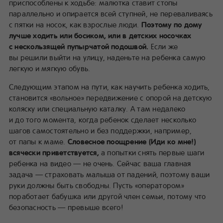
приспособлены к ходьбе: малютка ставит стопы
параллельно и опирается всей ступней, не переваливаясь
с пятки на носок, как взрослые люди.
Поэтому по дому
лучше ходить или босиком, или в детских носочках
с нескользящей пупырчатой подошвой.
Если же
вы решили выйти на улицу, наденьте на ребенка самую
легкую и мягкую обувь.
Следующим этапом на пути, как научить ребенка ходить,
становится «вольное» передвижение с опорой на детскую
коляску или специальную каталку. А там недалеко
и до того момента, когда ребенок сделает несколько
шагов самостоятельно и без поддержки, например,
от папы к маме.
Словесное поощрение (Иди ко мне!)
всячески приветствуется,
а попытки снять первые шаги
ребенка на видео — не очень. Сейчас ваша главная
задача — страховать малыша от падений, поэтому ваши
руки должны быть свободны. Пусть «оператором»
поработает бабушка или другой член семьи, потому что
безопасность — превыше всего!