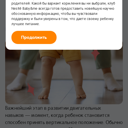
родителей. Какой бы вариант кормления вы ни выбрали, клуб
Первые шаги ребенка
Nestlé Baby&me всегда готов предоставить новейшую научно
обоснованную информацию, чтобы вы чувствовали
В избранное
поддержку и были уверены в том, что даете своему ребенку
лучшее питание.
Здоровье
Развитие
Продолжить
Важнейший этап в развитии двигательных
навыков — момент, когда ребенок становится
способен принять вертикальное положение. Обычно