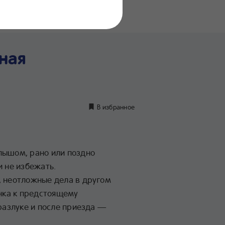
нение
дуктов
ная
В избранное
лышом, рано или поздно
и не избежать.
, неотложные дела в другом
енка к предстоящему
 разлуке и после приезда —