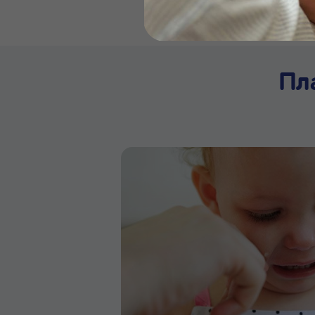
Бейби
Пл