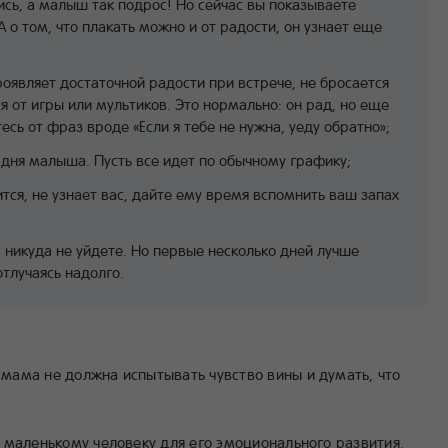
лись, а малыш так подрос! Но сейчас вы показываете
А о том, что плакать можно и от радости, он узнает еще
оявляет достаточной радости при встрече, не бросается
я от игры или мультиков. Это нормально: он рад, но еще
есь от фраз вроде «Если я тебе не нужна, уеду обратно»;
дня малыша. Пусть все идет по обычному графику;
ится, не узнает вас, дайте ему время вспомнить ваш запах
 никуда не уйдете. Но первые несколько дней лучше
тлучаясь надолго.
 мама не должна испытывать чувство вины и думать, что
 маленькому человеку для его эмоционального развития.