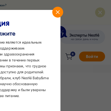
ки»?
развития вашего малыша
ция
олжите
Эксперты Nestlé
кте
Сообщения в Max
на связи день и ночь
ние является идеальным
 поддерживаем
и здравоохранения
0
Войти
ании в течение первых
 мы признаем, что грудное
доступно для родителей.
брали, клуб Nestlé Baby&me
 научно обоснованную
поддержку и были уверены
ее питание.