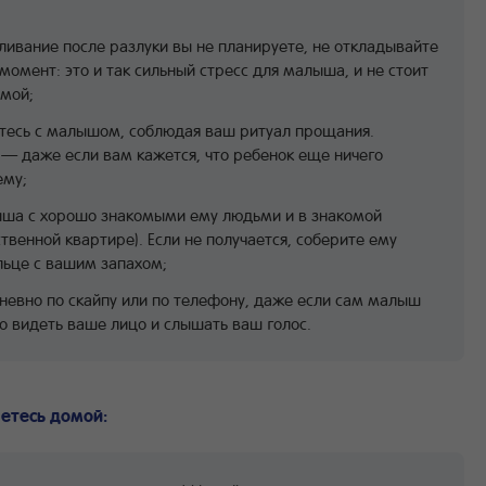
ивание после разлуки вы не планируете, не откладывайте
момент: это и так сильный стресс для малыша, и не стоит
амой;
тесь с малышом, соблюдая ваш ритуал прощания.
 — даже если вам кажется, что ребенок еще ничего
ему;
ыша с хорошо знакомыми ему людьми и в знакомой
твенной квартире). Если не получается, соберите ему
льце с вашим запахом;
невно по скайпу или по телефону, даже если сам малыш
о видеть ваше лицо и слышать ваш голос.
аетесь домой: