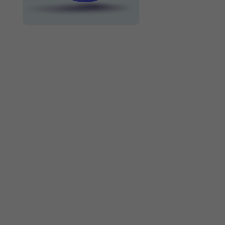
ИССЛЕДУЙТЕ БОЛЬШЕ
7 совместных дел
для папы с
ребёнком
~3 мин
Ребенку 10
месяцев:
особенности
физического и
психического
развития
~8 мин
Развитие ребенка
после года
~29 мин