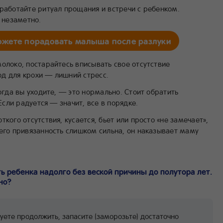
ыработайте ритуал прощания и встречи с ребенком.
, незаметно.
ожете порадовать малыша после разлуки
олоко, постарайтесь вписывать свое отсутствие
д для крохи — лишний стресс.
когда вы уходите, — это нормально. Стоит обратить
 Если радуется — значит, все в порядке.
кого отсутствия, кусается, бьет или просто «не замечает»,
 его привязанность слишком сильна, он наказывает маму
ь ребенка надолго без веской причины до полутора лет.
но?
уете продолжить, запасите (заморозьте) достаточно