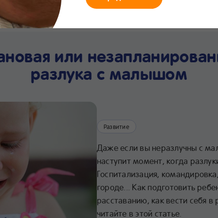
мания
Что нового
Интернет-
Линия заботы
Хра
магазин
24/7
про
ановая или незапланирован
разлука с малышом
Развитие
Даже если вы неразлучны с ма
наступит момент, когда разлук
Госпитализация, командировка
городе... Как подготовить реб
расставанию, как вести себя в
читайте в этой статье.