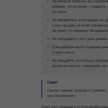
Не плачьте! Конечно, вы соскучи
ребенку, что встреча — радость. 
не скоро;
Не обижайтесь, если малыш не пр
к вам на шею, не хочет отрыватьс
не умеет это показать. Воздержит
Не нарушайте в этот день режим 
Если ребенок какое-то время дич
и звук голоса;
Не обещайте, что больше никогда
провести вместе с малышом, не о
Совет
Самое главное: уезжая от ребенка,
она плохая мать.
Опыт расставаний и встреч необходим