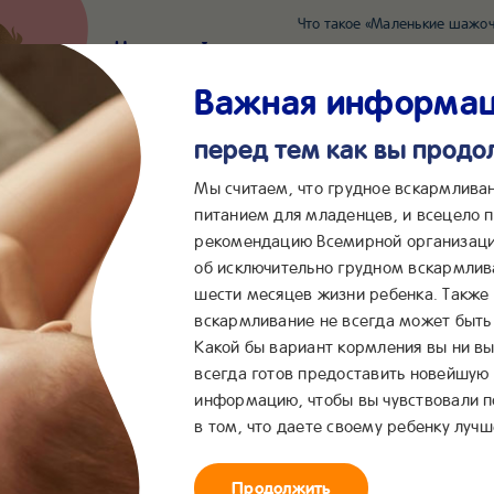
Что такое «Маленькие шажоч
Наш новый суперсервис для отслеживания 
Попробовать сейчас
Важная информа
перед тем как вы прод
*2055
Сообщения в ВКонта
Мы считаем, что грудное вскармлива
питанием для младенцев, и всецело
рекомендацию Всемирной организаци
...
&me
Сервисы
Бейбимания
об исключительно грудном вскармлив
шести месяцев жизни ребенка. Также
нная разлука с малышом
вскармливание не всегда может быть 
Какой бы вариант кормления вы ни вы
всегда готов предоставить новейшую
информацию, чтобы вы чувствовали 
в том, что даете своему ребенку лучш
Продолжить