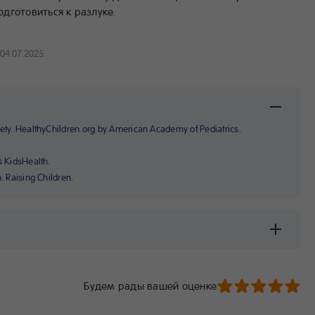
дготовиться к разлуке.
04.07.2025.
iety. HealthyChildren.org by American Academy of Pediatrics.
s KidsHealth.
. Raising Children.
Будем рады вашей оценке