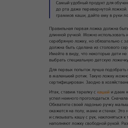
Самый удобный продукт для обучен
до рта даже перевернутой ложкой.
граммов каши, дайте ему в руки л
Правильная первая ложка должна быть 
длинной ручкой. Можно использовать 
серебряную ложку, но обязательно с з
должна быть сделана из столового се
Имейте в виду, что некоторые дети н
выбрать специальную детскую ложечку
Для первых попыток лучше подобрать
в маленький ротик. Такую ложку можн
сертифицирован. Заодно в хозяйствен
Итак, ставим тарелку с
кашей
и даем к
успел немного проголодаться. Сначал
Обхватите своей ладонью ручку малыш
окажется на полу, маме и стенах. Это
и слизывать кашу с рук, наклоняться к
наполняют ложку свободной рукой. Раз