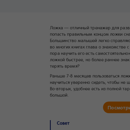
Ложка — отличный тренажер для разви
попасть правильным концом ложки снач
Большинство малышей легко справляют
во многих книгах глава о знакомстве 
пора научить его есть самостоятельно»
ложкой быстрее, но более раннее зна
терять время?
Раньше 7-8 месяцев пользоваться ложк
научиться уверенно сидеть, чтобы не ш
Во-вторых, удобнее есть из полной та
большой.
Посмотри
Совет