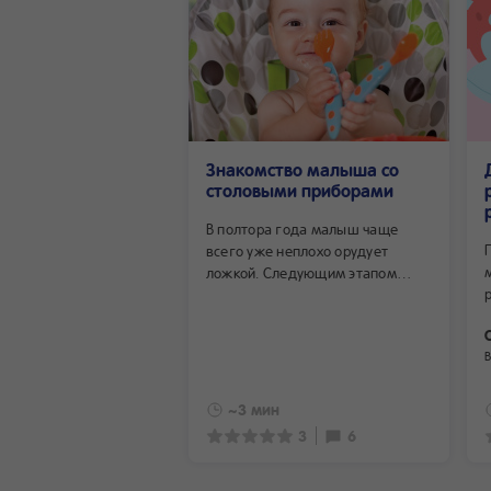
Знакомство малыша со
столовыми приборами
В полтора года малыш чаще
всего уже неплохо орудует
ложкой. Следующим этапом
станет его знакомство с вилкой.
Когда приучать ребенка к вилке,
а затем и к ножу, и как правильно
В
это делать, мы расскажем ниже.
~3 мин
3
6