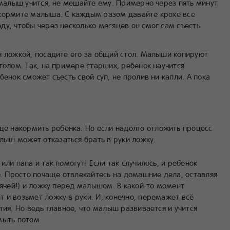
 малыш учится, не мешайте ему. Примерно через пять минут
окормите малыша. С каждым разом давайте крохе все
у, чтобы через несколько месяцев он смог сам съесть
я ложкой, посадите его за общий стол. Малыши копируют
толом. Так, на примере старших, ребенок научится
енок сможет съесть свой суп, не пролив ни капли. А пока
ще накормить ребенка. Но если надолго отложить процесс
лыш может отказаться брать в руки ложку.
ли папа и так помогут! Если так случилось, и ребенок
е. Просто почаще отвлекайтесь на домашние дела, оставляя
рячей!) и ложку перед малышом. В какой-то момент
 и возьмет ложку в руки. И, конечно, перемажет всё
тия. Но ведь главное, что малыш развивается и учится
мыть потом.