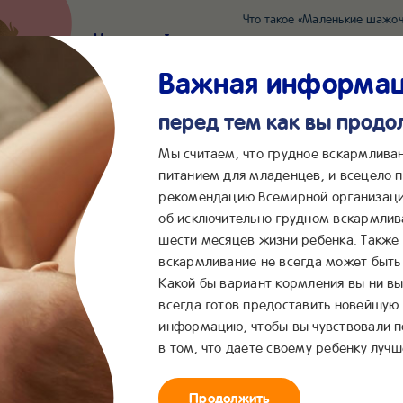
Что такое «Маленькие шажоч
Наш новый суперсервис для отслеживания 
Попробовать сейчас
Важная информа
перед тем как вы прод
*2055
Сообщения в ВКонта
Мы считаем, что грудное вскармлива
питанием для младенцев, и всецело
рекомендацию Всемирной организаци
...
&me
Сервисы
Бейбимания
об исключительно грудном вскармлив
шести месяцев жизни ребенка. Также
вскармливание не всегда может быть 
Какой бы вариант кормления вы ни вы
всегда готов предоставить новейшую
информацию, чтобы вы чувствовали 
в том, что даете своему ребенку лучш
Продолжить