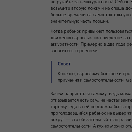
не ругайте за неаккуратность! Сейчас
возьмите вторую ложку и не спеша д
больше времени на самостоятельную ед
значительную часть порции.
Когда ребенок привыкнет пользоватьс
движения взрослых, их поведение за с
аккуратности. Примерно в два года реб
запаситесь терпением.
Совет
Конечно, взрослому быстрее и про
приучения к самостоятельности, ма
Зачем напрягаться самому, ведь мама и
отказывается есть сам, не настаивайт
тарелку (еда в ней не должна быть го
проголодавшийся ребенок не выдержит
вокруг — это обязательный этап разви
самостоятельности. А кухню можно от