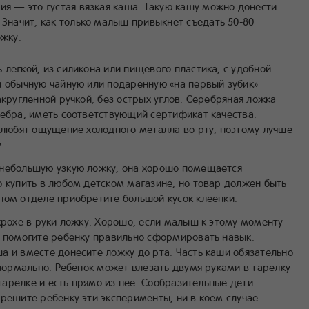
ия — это густая вязкая каша. Такую кашу можно донести
 Значит, как только малыш привыкнет съедать 50-80
ожку.
легкой, из силикона или пищевого пластика, с удобной
и обычную чайную или подаренную «на первый зубик»
акругленной ручкой, без острых углов. Серебряная ложка
ребра, иметь соответствующий сертификат качества.
е любят ощущение холодного металла во рту, поэтому лучше
.
 небольшую узкую ложку, она хорошо помещается
о купить в любом детском магазине, но товар должен быть
ном отделе приобретите большой кусок клеенки.
рохе в руки ложку. Хорошо, если малыш к этому моменту
а помогите ребенку правильно сформировать навык.
а и вместе донесите ложку до рта. Часть каши обязательно
 нормально. Ребенок может влезать двумя руками в тарелку
 тарелке и есть прямо из нее. Сообразительные дети
решите ребенку эти эксперименты, ни в коем случае