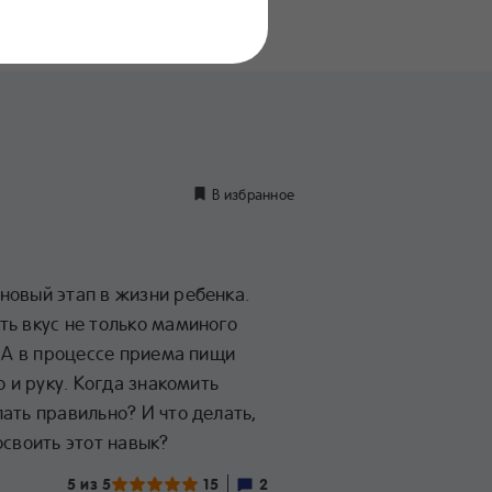
нение
дуктов
В избранное
новый этап в жизни ребенка.
ть вкус не только маминого
. А в процессе приема пищи
о и руку. Когда знакомить
ать правильно? И что делать,
освоить этот навык?
5 из 5
15
2