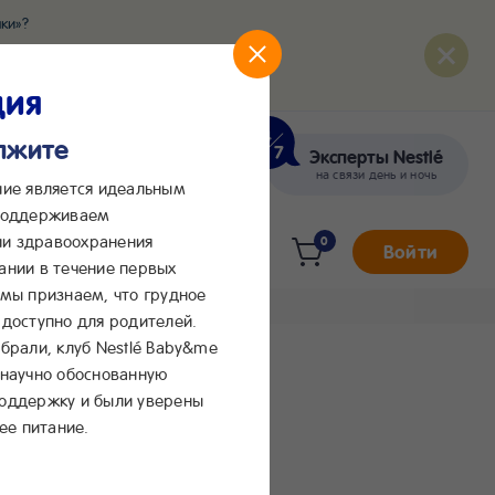
ки»?
развития вашего малыша
ция
олжите
Эксперты Nestlé
кте
Сообщения в Max
на связи день и ночь
ние является идеальным
 поддерживаем
и здравоохранения
0
Войти
ании в течение первых
 мы признаем, что грудное
доступно для родителей.
брали, клуб Nestlé Baby&me
 научно обоснованную
поддержку и были уверены
ее питание.