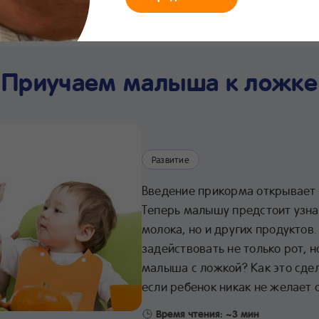
мания
Что нового
Интернет-
Линия заботы
Хра
магазин
24/7
про
Приучаем малыша к ложке
Развитие
Введение прикорма открывает 
Теперь малышу предстоит узна
молока, но и других продуктов
задействовать не только рот, н
малыша с ложкой? Как это сдел
если ребенок никак не желает 
Время чтения: ~3 мин