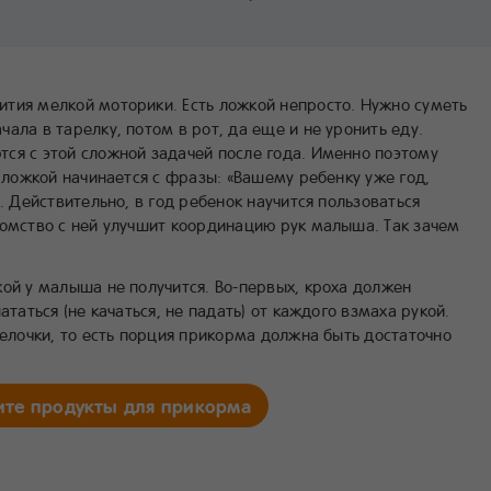
тия мелкой моторики. Есть ложкой непросто. Нужно суметь
ала в тарелку, потом в рот, да еще и не уронить еду.
ся с этой сложной задачей после года. Именно поэтому
с ложкой начинается с фразы: «Вашему ребенку уже год,
. Действительно, в год ребенок научится пользоваться
комство с ней улучшит координацию рук малыша. Так зачем
ой у малыша не получится. Во-первых, кроха должен
ататься (не качаться, не падать) от каждого взмаха рукой.
релочки, то есть порция прикорма должна быть достаточно
те продукты для прикорма