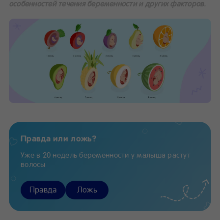
особенностей течения беременности и других факторов.
Правда или ложь?
Уже в 20 недель беременности у малыша растут
волосы
Правда
Ложь