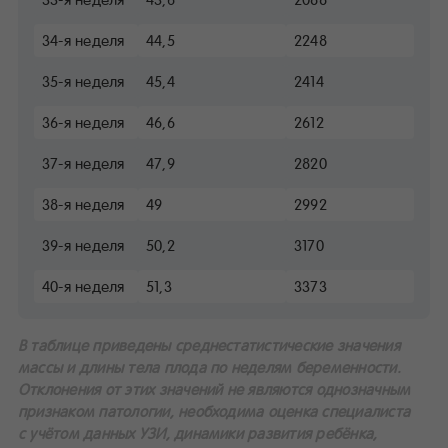
34-я неделя
44,5
2248
35-я неделя
45,4
2414
36-я неделя
46,6
2612
37-я неделя
47,9
2820
38-я неделя
49
2992
39-я неделя
50,2
3170
40-я неделя
51,3
3373
В таблице приведены среднестатистические значения
массы и длины тела плода по неделям беременности.
Отклонения от этих значений не являются однозначным
признаком патологии, необходима оценка специалиста
с учётом данных УЗИ, динамики развития ребёнка,