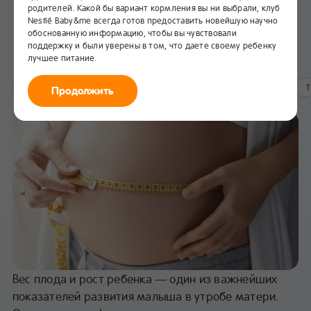
родителей. Какой бы вариант кормления вы ни выбрали, клуб
Размеры плода по неделям
Nestlé Baby&me всегда готов предоставить новейшую научно
беременности: рост и вес
обоснованную информацию, чтобы вы чувствовали
поддержку и были уверены в том, что даете своему ребенку
лучшее питание.
В избранное
Первый триместр беременности
Второй триместр беременности
Т
Продолжить
Вес плода и рост ребенка — один из важнейших
показателей развития малыша в утробе матери.