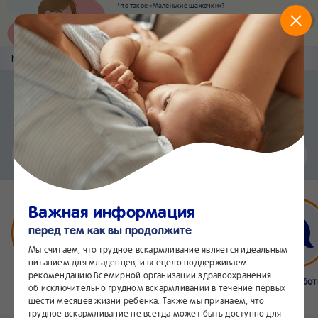
Что такое «Маленькие шажочки»?
Наш новый суперсервис для отслеживания
развития вашего малыша
Попробовать сейчас
Nestlé
Baby
&me
Статьи
Приложение Nestlé Baby&me
Установить
Еще быстрее и удобнее
Чат
24/7
Важная информация
перед тем как вы продолжите
Мы считаем, что грудное вскармливание является идеальным
питанием для младенцев, и всецело поддерживаем
рекомендацию Всемирной организации здравоохранения
Бейбимания
Что нового
Интернет-
Линия забо
об исключительно грудном вскармливании в течение первых
магазин
24/7
шести месяцев жизни ребенка. Также мы признаем, что
грудное вскармливание не всегда может быть доступно для