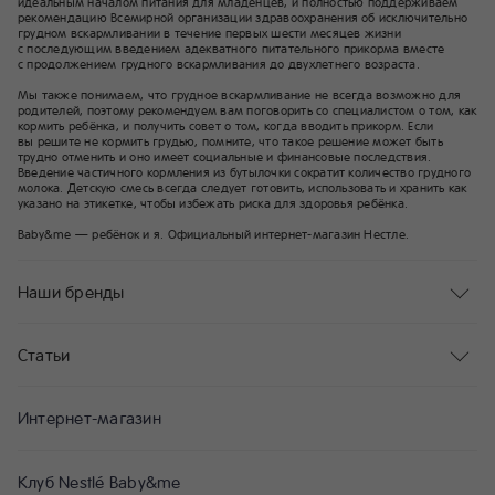
идеальным началом питания для младенцев, и полностью поддерживаем
рекомендацию Всемирной организации здравоохранения об исключительно
грудном вскармливании в течение первых шести месяцев жизни
с последующим введением адекватного питательного прикорма вместе
с продолжением грудного вскармливания до двухлетнего возраста.
Мы также понимаем, что грудное вскармливание не всегда возможно для
родителей, поэтому рекомендуем вам поговорить со специалистом о том, как
кормить ребёнка, и получить совет о том, когда вводить прикорм. Если
вы решите не кормить грудью, помните, что такое решение может быть
трудно отменить и оно имеет социальные и финансовые последствия.
Введение частичного кормления из бутылочки сократит количество грудного
молока. Детскую смесь всегда следует готовить, использовать и хранить как
указано на этикетке, чтобы избежать риска для здоровья ребёнка.
Baby&me — ребёнок и я. Официальный интернет-магазин Нестле.
Наши бренды
Статьи
Интернет-магазин
Клуб Nestlé Baby&me