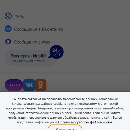
*2055
Сообщения в ВКонтакте
Сообщения в Max
Эксперты Nestlé
на связи день и ночь
ЧАТ-БОТ
© Компания Nestlé, 2026 г. Все права защищены.
Вы даёте согласие на обработку персональных данных, собираемых
® Владелец товарных знаков: Société des Produits Nestlé S.A. (Швейцария).
с использованием файлов cookie, а также посредством метрической
программы «Яндекс Метрика», в целях профилирования посетителей сайта,
получения статистических данных о посещении сайта. Если вы не хотите,
чтобы ваши персональные данные обрабатывались, покиньте сайт. Более
0
подробная информация в
Политике обработки файлов cookie
.
Меню
Бейбимания
Каталог
Корзина
Войти
Согласен