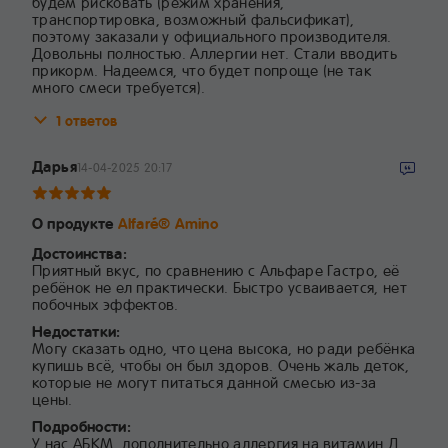
будем рисковать (режим хранения,
транспортировка, возможный фальсификат),
поэтому заказали у официального производителя.
Довольны полностью. Аллергии нет. Стали вводить
прикорм. Надеемся, что будет попроще (не так
много смеси требуется).
1 ответов
Дарья
14-04-2025 20:17
О продукте
Alfaré® Amino
Достоинства:
Приятный вкус, по сравнению с Альфаре Гастро, её
ребёнок не ел практически. Быстро усваивается, нет
побочных эффектов.
Недостатки:
Могу сказать одно, что цена высока, но ради ребёнка
купишь всё, чтобы он был здоров. Очень жаль деток,
которые не могут питаться данной смесью из-за
цены.
Подробности:
У нас АБКМ, дополнительно аллергия на витамин Д