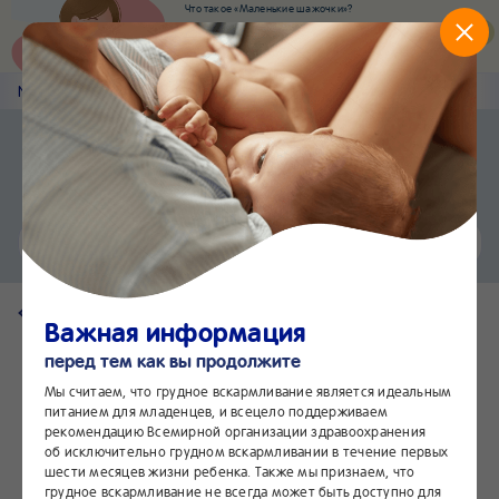
Что такое «Маленькие шажочки»?
Наш новый суперсервис для отслеживания
развития вашего малыша
Попробовать сейчас
Nestlé
Baby
&me
Наши продукты
Приложение Nestlé Baby&me
Установить
Еще быстрее и удобнее
Чат
24/7
Вернуться на страницу продукта
Важная информация
перед тем как вы продолжите
Мы считаем, что грудное вскармливание является идеальным
питанием для младенцев, и всецело поддерживаем
рекомендацию Всемирной организации здравоохранения
об исключительно грудном вскармливании в течение первых
шести месяцев жизни ребенка. Также мы признаем, что
грудное вскармливание не всегда может быть доступно для