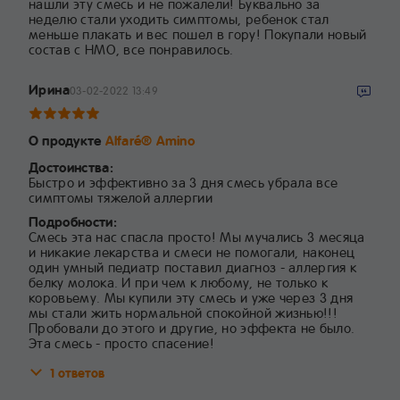
нашли эту смесь и не пожалели! Буквально за
неделю стали уходить симптомы, ребенок стал
меньше плакать и вес пошел в гору! Покупали новый
состав с НМО, все понравилось.
Ирина
03-02-2022 13:49
О продукте
Alfaré® Amino
Достоинства:
Быстро и эффективно за 3 дня смесь убрала все
симптомы тяжелой аллергии
Подробности:
Смесь эта нас спасла просто! Мы мучались 3 месяца
и никакие лекарства и смеси не помогали, наконец
один умный педиатр поставил диагноз - аллергия к
белку молока. И при чем к любому, не только к
коровьему. Мы купили эту смесь и уже через 3 дня
мы стали жить нормальной спокойной жизнью!!!
Пробовали до этого и другие, но эффекта не было.
Эта смесь - просто спасение!
1 ответов