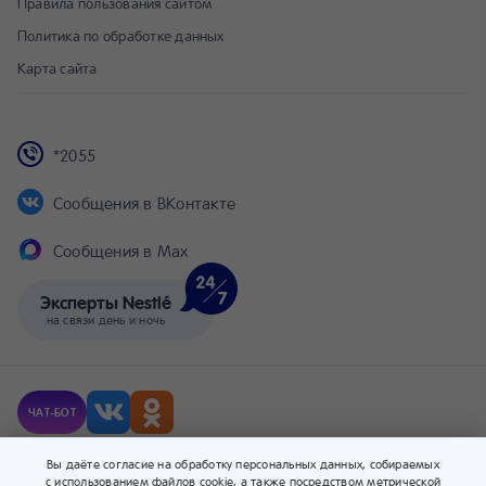
Правила пользования сайтом
Политика по обработке данных
Карта сайта
*2055
Сообщения в ВКонтакте
Сообщения в Max
Эксперты Nestlé
на связи день и ночь
ЧАТ-БОТ
© Компания Nestlé, 2026 г. Все права защищены.
Вы даёте согласие на обработку персональных данных, собираемых
® Владелец товарных знаков: Société des Produits Nestlé S.A. (Швейцария).
с использованием файлов cookie, а также посредством метрической