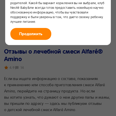
родителей. Какой бы вариант кормления вы ни выбрали, клуб
Nestlé Baby&me всегда готов предоставить новейшую научно
обоснованную информацию, чтобы вы чувствовали
поддержку и были уверены в том, что даете своему ребенку
лучшее питание.
Продолжить
Отзывы о лечебной смеси Alfaré®
Amino
4.9
14
Если вы ищете информацию о составе, показаниях
к применению или способе приготовления смеси Alfaré
Amino, перейдите на страницу продукта. Но если
вы хотите узнать, что думают о нем другие папы и мамы,
вы пришли по адресу — здесь мы публикуем отзывы
о детской лечебной смеси Alfaré Amino.