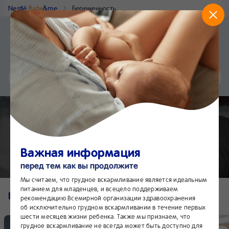
Nestlé
Baby
&me
Беременность
Приложение Nestlé Baby&me
Установить
Еще быстрее и удобнее
Чат
24/7
Роды
Важная информация
перед тем как вы продолжите
Мы считаем, что грудное вскармливание является идеальным
питанием для младенцев, и всецело поддерживаем
Все записи
рекомендацию Всемирной организации здравоохранения
об исключительно грудном вскармливании в течение первых
шести месяцев жизни ребенка. Также мы признаем, что
грудное вскармливание не всегда может быть доступно для