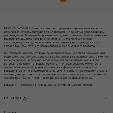
ВАЖНОЕ ЗАМЕЧАНИЕ. Мы считаем, что грудное вскармливание является
идеальным началом питания для младенцев, и полностью поддерживаем
рекомендацию Всемирной организации здравоохранения об исключительно
грудном вскармливании в течение первых шести месяцев жизни
с последующим введением адекватного питательного прикорма вместе
с продолжением грудного вскармливания до двухлетнего возраста.
Мы также понимаем, что грудное вскармливание не всегда возможно для
родителей, поэтому рекомендуем вам поговорить со специалистом о том, как
кормить ребёнка, и получить совет о том, когда вводить прикорм. Если
вы решите не кормить грудью, помните, что такое решение может быть
трудно отменить и оно имеет социальные и финансовые последствия.
Введение частичного кормления из бутылочки сократит количество грудного
молока. Детскую смесь всегда следует готовить, использовать и хранить как
указано на этикетке, чтобы избежать риска для здоровья ребёнка.
Baby&me — ребёнок и я. Официальный интернет-магазин Нестле.
Наши бренды
Статьи