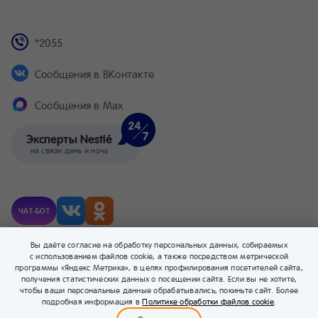
*2055
Сообщения в ВКонтакте
Сообщения в Max
Эксперты Nestlé
на связи день и ночь
NESTLÉ
Молочная овсяная каша с
®
ЧАТ-БОТ
грушей и бананом
© Компания Nestlé, 2026 г. Все права защищены.
Вы даёте согласие на обработку персональных данных, собираемых
160 ₽
В корзину
200 г
® Владелец товарных знаков: Société des Produits Nestlé S.A. (Швейцария).
с использованием файлов cookie, а также посредством метрической
программы «Яндекс Метрика», в целях профилирования посетителей сайта,
получения статистических данных о посещении сайта. Если вы не хотите,
чтобы ваши персональные данные обрабатывались, покиньте сайт. Более
0
подробная информация в
Политике обработки файлов cookie
.
Меню
Бейбимания
Каталог
Корзина
Войти