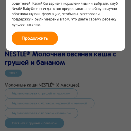
родителей. Какой бы вариант кормления вы ни выбрали, клуб
Nestlé Baby&me всегда готов предоставить новейшую научно
обоснованную информацию, чтобы вы чувствовали
поддержку и были уверены в том, что даете своему ребенку
лучшее питание.
Продолжить
NESTLÉ
Молочная овсяная каша с
®
грушей и бананом
200 г
Молочные каши NESTLÉ
(6 месяцев):
®
Мультизлаковая с грушей и персиком
Мультизлаковая с яблоком, черникой и малиной
Мультизлаковая с яблоком и бананом
Овсяная с грушей и бананом