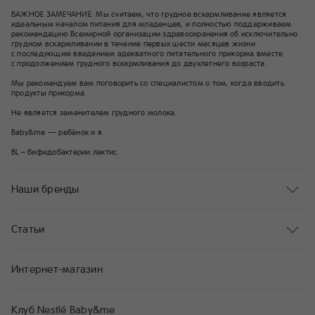
ВАЖНОЕ ЗАМЕЧАНИЕ: Мы считаем, что грудное вскармливание является
идеальным началом питания для младенцев, и полностью поддерживаем
рекомендацию Всемирной организации здравоохранения об исключительно
грудном вскармливании в течение первых шести месяцев жизни
с последующим введением адекватного питательного прикорма вместе
с продолжением грудного вскармливания до двухлетнего возраста.
Мы рекомендуем вам поговорить со специалистом о том, когда вводить
продукты прикорма.
Не является заменителем грудного молока.
Baby&me — ребёнок и я.
BL – бифидобактерии лактис.
Наши бренды
Статьи
Интернет-магазин
Клуб Nestlé Baby&me