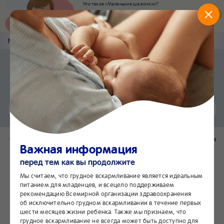
Что такое «Маленькие шажочки»?
Наш новый суперсервис для отслеживания
развития вашего малыша
Попробовать сейчас
Nestlé
Baby
&me
NESTLÉ®
Приложение Nestlé Baby&me
Установить
Еще быстрее и удобнее
Чат
24/7
Вернуться в каталог
Поделиться
Важная информация
перед тем как вы продолжите
Мы считаем, что грудное вскармливание является идеальным
питанием для младенцев, и всецело поддерживаем
рекомендацию Всемирной организации здравоохранения
об исключительно грудном вскармливании в течение первых
шести месяцев жизни ребенка. Также мы признаем, что
грудное вскармливание не всегда может быть доступно для