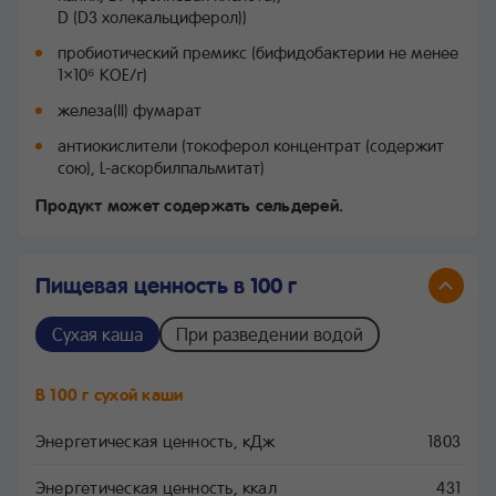
D (D3 холекальциферол))
пробиотический премикс (бифидобактерии не менее
1×10⁶ КОЕ/г)
железа(II) фумарат
антиокислители (токоферол концентрат (содержит
сою), L-аскорбилпальмитат)
Продукт может содержать сельдерей.
Пищевая ценность в 100 г
Сухая каша
При разведении водой
В 100 г сухой каши
Энергетическая ценность, кДж
1803
Энергетическая ценность, ккал
431