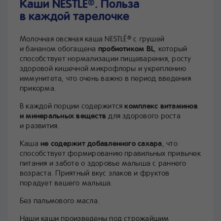
Каши NESTLÉ
. Польза
®
в каждой тарелочке
Молочная овсяная каша NESTLÉ
с грушей
®
и бананом обогащена
пробиотиком BL
, который
способствует нормализации пищеварения, росту
здоровой кишечной микрофлоры и укреплению
иммунитета, что очень важно в период введения
прикорма.
В каждой порции содержится
комплекс витаминов
и минеральных веществ
для здорового роста
и развития.
Каша
не содержит добавленного сахара
, что
способствует формированию правильных привычек
питания и заботе о здоровье малыша с раннего
возраста. Приятный вкус злаков и фруктов
порадует вашего малыша.
Без пальмового масла.
Наши каши произведены под строжайшим