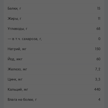
Белки, г
15
Жиры, г
11
Углеводы, г
68
— в т.ч. сахароза, г,
0
Натрий, мг
150
Йод, мкг
60
Железо, мг
7,2
Цинк, мг
3,3
Кальций, мг
440
Влага не более, г
4