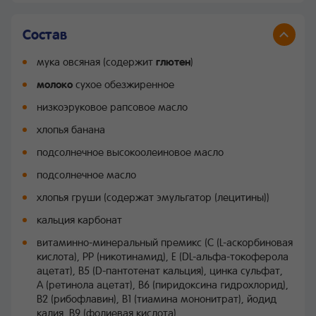
Состав
мука овсяная (содержит
глютен
)
молоко
сухое обезжиренное
низкоэруковое рапсовое масло
хлопья банана
подсолнечное высокоолеиновое масло
подсолнечное масло
хлопья груши (содержат эмульгатор (лецитины))
кальция карбонат
витаминно-минеральный премикс (C (L-аскорбиновая
кислота), PP (никотинамид), E (DL-альфа-токоферола
ацетат), B5 (D-пантотенат кальция), цинка сульфат,
A (ретинола ацетат), B6 (пиридоксина гидрохлорид),
B2 (рибофлавин), B1 (тиамина мононитрат), йодид
калия, B9 (фолиевая кислота),