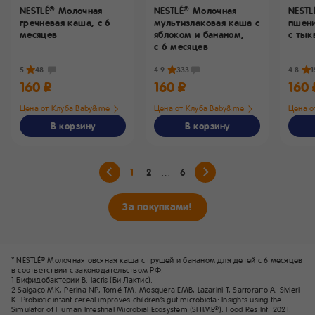
NESTLÉ
Молочная
NESTLÉ
Молочная
NESTL
®
®
гречневая каша,
с 6
мультизлаковая каша с
пшен
месяцев
яблоком и бананом,
с тык
с 6 месяцев
5
48
4.9
333
4.8
1
160 ₽
160 ₽
160 
Цена от Клуба Baby&me
Цена от Клуба Baby&me
Цена о
В корзину
В корзину
1
2
6
За покупками!
* NESTLÉ
Молочная овсяная каша с грушей и бананом для детей с 6 месяцев
®
в соответствии с законодательством РФ.
1 Бифидобактерии B. lactis (Би Лактис).
2 Salgaço MK, Perina NP, Tomé TM, Mosquera EMB, Lazarini T, Sartoratto A, Sivieri
K. Probiotic infant cereal improves children’s gut microbiota: Insights using the
Simulator of Human Intestinal Microbial Ecosystem (SHIME
). Food Res Int. 2021.
®