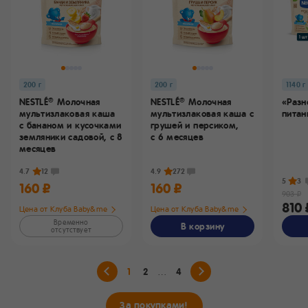
200 г
200 г
1140 г
NESTLÉ
Молочная
NESTLÉ
Молочная
«Разн
®
®
мультизлаковая каша
мультизлаковая каша с
питан
с бананом и кусочками
грушей и персиком,
земляники садовой,
с 8
с 6 месяцев
месяцев
4.7
12
4.9
272
5
3
160 ₽
160 ₽
903 ₽
810 
Цена от Клуба Baby&me
Цена от Клуба Baby&me
Временно
В корзину
отсутствует
1
2
4
За покупками!