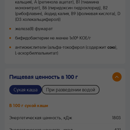
кальция), A (ретинола ацетат), B1 (тиамина
мононитрат), B6 (пиридоксин гидрохлорид), B2
(рибофлавин), йодид калия, B9 (фолиевая кислота), D
(D3 холекальциферол))
железа(II) фумарат
бифидобактерии не менее 1х10
KOE/г
6
антиокислители (альфа-токоферол (содержит
сою
),
L-аскорбилпальмитат)
Пищевая ценность в 100 г
Сухая каша
При разведении водой
В 100 г сухой каши
Энергетическая ценность, кДж
1803
Энергетическая ценность, ккал
431