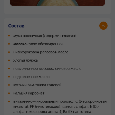
Состав
мука пшеничная (содержит
глютен
)
молоко
сухое обезжиренное
низкоэруковое рапсовое масло
хлопья яблока
подсолнечное высокоолеиновое масло
подсолнечное масло
кусочки земляники садовой
кальция карбонат
витаминно-минеральный премикс (C (L-аскорбиновая
кислота), PP (никотинамид), цинка сульфат, E (DL-
альфа-токоферола ацетат), B5 (D-пантотенат