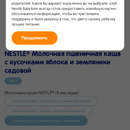
родителей. Какой бы вариант кормления вы ни выбрали, клуб
Nestlé Baby&me всегда готов предоставить новейшую научно
обоснованную информацию, чтобы вы чувствовали
поддержку и были уверены в том, что даете своему ребенку
лучшее питание.
Продолжить
NESTLÉ
Молочная пшеничная каша
®
с кусочками яблока и земляники
садовой
200 г
Молочные каши NESTLÉ
(8 месяцев):
®
Мультизлаковая с бананом и кусочками земляники
Мультизлаковая с мёдом и кусочками абрикоса
Пшеничная с кусочками яблока и земляники