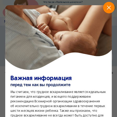
Что такое «Маленькие шажочки»?
Наш новый суперсервис для отслеживания
развития вашего малыша
Попробовать сейчас
Nestlé
Baby
&me
NESTLÉ®
Приложение Nestlé Baby&me
Установить
Еще быстрее и удобнее
Чат
24/7
Вернуться в каталог
Поделиться
Важная информация
перед тем как вы продолжите
Мы считаем, что грудное вскармливание является идеальным
питанием для младенцев, и всецело поддерживаем
рекомендацию Всемирной организации здравоохранения
об исключительно грудном вскармливании в течение первых
шести месяцев жизни ребенка. Также мы признаем, что
грудное вскармливание не всегда может быть доступно для