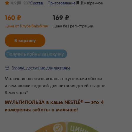
4.9
237
Состав
Приготовление
В избранное
160 ₽
169 ₽
Цена от Клуба Baby&me
Цена без регистрации
В корзину
Получить койны за покупку
Города, доступные для доставки
Молочная пшеничная каша с кусочками яблока
и земляники садовой для питания детей старше
8 месяцев*
МУЛЬТИПОЛЬЗА в каше NESTLÉ
— это 4
®
измерения заботы о малыше!