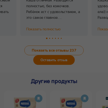
асивой
Каша отличная. Разводится
Кашка
ся
полностью, без комочков.
удово
ривать
Ребёнок ест с удовольствием, а
ела)) 
это самое главное....
Разво
Показать полностью
Показ
Показать все отзывы
237
Оставить отзыв
Другие продукты