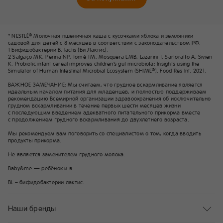
* NESTLÉ
Молочная пшеничная каша с кусочками яблока и земляники
®
садовой для детей с 8 месяцев в соответствии с законодательством РФ.
1 Бифидобактерии B. lactis (Би Лактис).
2 Salgaço MK, Perina NP, Tomé TM, Mosquera EMB, Lazarini T, Sartoratto A, Sivieri
K. Probiotic infant cereal improves children’s gut microbiota: Insights using the
Simulator of Human Intestinal Microbial Ecosystem (SHIME
). Food Res Int. 2021.
®
ВАЖНОЕ ЗАМЕЧАНИЕ: Мы считаем, что грудное вскармливание является
идеальным началом питания для младенцев, и полностью поддерживаем
рекомендацию Всемирной организации здравоохранения об исключительно
грудном вскармливании в течение первых шести месяцев жизни
с последующим введением адекватного питательного прикорма вместе
с продолжением грудного вскармливания до двухлетнего возраста.
Мы рекомендуем вам поговорить со специалистом о том, когда вводить
продукты прикорма.
Не является заменителем грудного молока.
Baby&me — ребёнок и я.
BL – бифидобактерии лактис.
Наши бренды