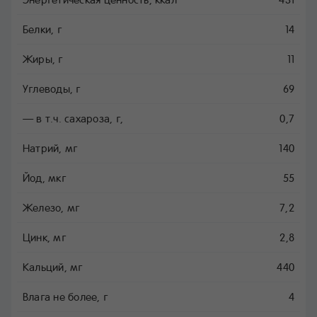
Белки, г
14
Жиры, г
11
Углеводы, г
69
— в т.ч. сахароза, г,
0,7
Натрий, мг
140
Йод, мкг
55
Железо, мг
7,2
Цинк, мг
2,8
Кальций, мг
440
Влага не более, г
4