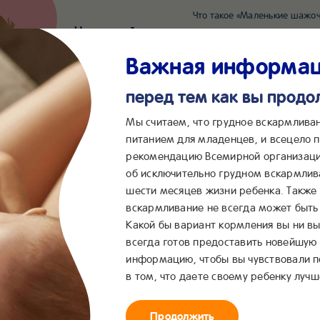
Что такое «Маленькие шажоч
Наш новый суперсервис для отслеживания 
Попробовать сейчас
Важная информа
перед тем как вы прод
*2055
Сообщения в ВКонта
Мы считаем, что грудное вскармлива
питанием для младенцев, и всецело
рекомендацию Всемирной организаци
...
&me
Сервисы
Бейбимания
об исключительно грудном вскармлив
шести месяцев жизни ребенка. Также
R® «Гречневая»
вскармливание не всегда может быть 
Какой бы вариант кормления вы ни вы
всегда готов предоставить новейшую
молочная каша GERBER
информацию, чтобы вы чувствовали 
в том, что даете своему ребенку лучш
ечневая»
Продолжить