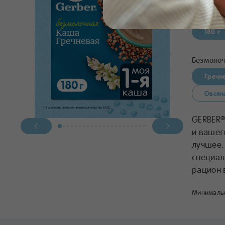
4.9
180 г
Безмолоч
Гречн
Овсян
GERBER
и вашег
лучшее.
специал
рацион 
Минимальн