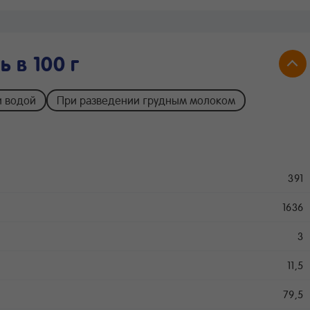
 в 100 г
и водой
При разведении грудным молоком
391
1636
3
11,5
79,5