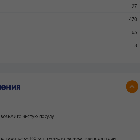
27
470
65
8
ления
 возьмите чистую посуду.
тую тарелочку 160 мл грудного молока температурой