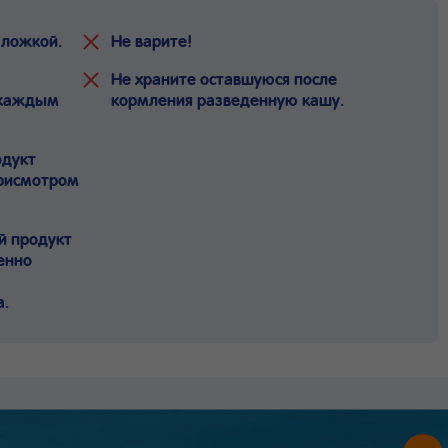
 ложкой.
Не варите!
Не храните оставшуюся после
 каждым
кормления разведенную кашу.
одукт
присмотром
й продукт
пенно
а.