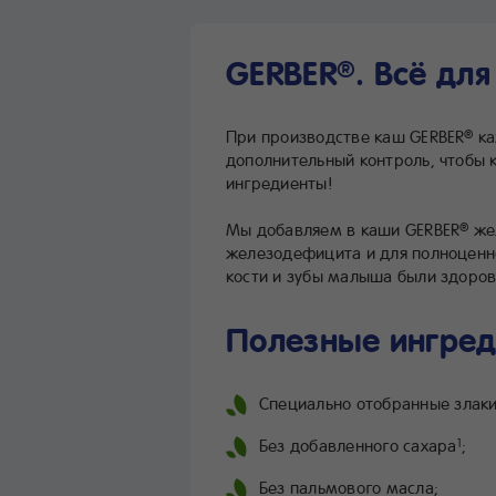
GERBER
. Всё дл
®
При производстве каш GERBER
ка
®
дополнительный контроль, чтобы 
ингредиенты!
Мы добавляем в каши GERBER
жел
®
железодефицита и для полноценно
кости и зубы малыша были здоро
Полезные ингред
Специально отобранные злаки
Без добавленного сахара
;
1
Без пальмового масла;