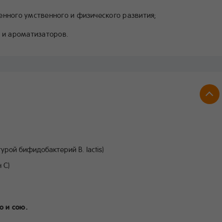
енного умственного и физического развития;
в и ароматизаторов.
урой бифидобактерий B. lactis)
 С)
 и сою.