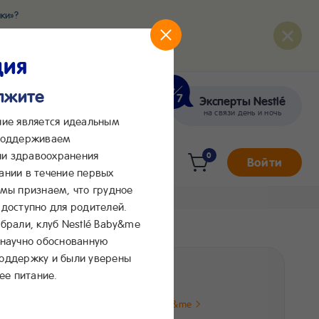
ки»?
развития вашего малыша
ция
олжите
Эксперты Nestlé
кте
Сообщения в Max
на связи день и ночь
ние является идеальным
 поддерживаем
и здравоохранения
0
Войти
ании в течение первых
 мы признаем, что грудное
доступно для родителей.
брали, клуб Nestlé Baby&me
 научно обоснованную
®
поддержку и были уверены
246 ₽
ее питание.
Цена от Клуба Baby&me