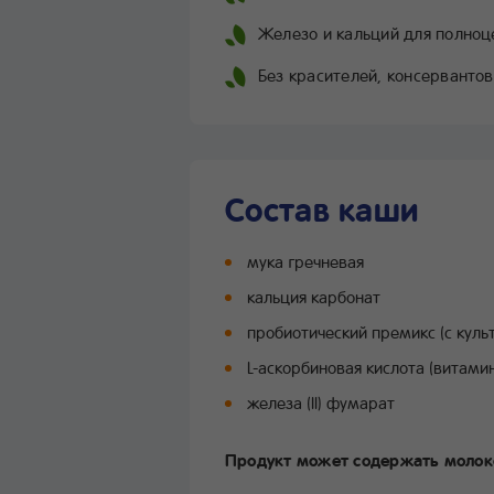
Железо и кальций для полноц
Без красителей, консерванто
Состав каши
мука гречневая
кальция карбонат
пробиотический премикс (с культ
L-аскорбиновая кислота (витамин
железа (II) фумарат
Продукт может содержать молоко