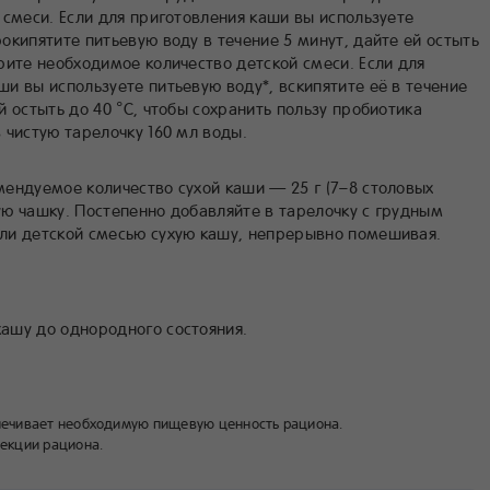
й смеси. Если для приготовления каши вы используете
рокипятите питьевую воду в течение 5 минут, дайте ей остыть
орите необходимое количество детской смеси. Если для
ши вы используете питьевую воду*, вскипятите её в течение
й остыть до 40 °С, чтобы сохранить пользу пробиотика
в чистую тарелочку 160 мл воды.
мендуемое количество сухой каши — 25 г (7–8 столовых
ую чашку. Постепенно добавляйте в тарелочку с грудным
ли детской смесью сухую кашу, непрерывно помешивая.
ашу до однородного состояния.
спечивает необходимую пищевую ценность рациона.
рекции рациона.