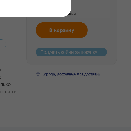
259 ₽
Цена без регистрации
В корзину
Получить койны за покупку
с
Города, доступные для доставки
о
лько
бразьте
!