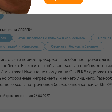
156
Состав
Приготовление
Поделиться
В избранное
ные каши GERBER
:
®
евая
Мультизлаковая с яблоком и черносливом
Овсяная
ая с тыквой и абрикосом
Овсяная с яблоком и бананом
знает, что период прикорма — особенное время для ва
®
о ребёнка. Вы хотите, чтобы ваш малыш пробовал тольк
 И мы тоже! Именно поэтому каши GERBER
содержат то
®
ьно отобранные ингредиенты и ничего лишнего. Разноо
вашего малыша Гречневой безмолочной кашей GERBER
®
ый срок годности:
до 26.08.2027