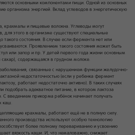
являются основными компонентами пищи. Одной из основных
ие организма энергией. Вклад углеводов в энергетическую
ра, крахмалы и пищевые волокна. Углеводы могут
в, для этого в организме существуют специальные
такого состояния. В случае если фермента нет или
 усваиваются. Проявлением такого состояния может быть
тул или запор и пр. У детей первого года жизни основным
й сахар), содержащаяся в грудном молоке.
 заболевания, связанные с нарушением функции желудочно-
лактазной недостаточностью (если у ребенка фермент
актозу, работает недостаточно активно). В таких случаях
и подобрать адекватное питание, в котором лактоза
о. С введением прикорма ребёнок начинает получать
х каш.
щепляющие крахмалы, работают ещё не в полную силу.
нного производства используют особую технологию
пособствует более полному перевариванию и усвоению
шает вязкость каши. И, что немаловажно, снижает