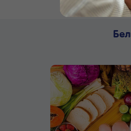
Бейби
Бел