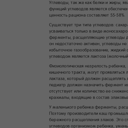
Углеводы, так же как белки и жиры, 
функций углеводов является обеспечен
ценность рациона составляет 55-58%.
Существует три типа углеводов: саха
усваиваться только в виде моносахаро
ферменты, расщепляющие углеводы до 
он недостаточно активен, углеводы не
избыточное газообразование, жидкий с
углеводом является лактоза (молочны
Физиологическая незрелость ребенка,
кишечного тракта, могут проявляться 
лактаза, который должен расщеплять л
педиатр должен назначить фермент ил
отсутствует или количество ее снижен
крахмалы, входящие в состав злаковы
У маленького ребенка ферменты, рас
Поэтому производители каш промышле
бережного расщепления злаков. Это с
углеводов организмом ребенка, умень