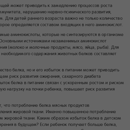
пищей может приводить к замедлению процессов роста
ммунитета, нарушению нервно-психического развития,
м. Для детей раннего возраста важно не только количество
оторое определяется составом входящих в него аминокислот.
мые аминокислоты, которые не синтезируются в организме
. Основными источниками незаменимых аминокислот
ия (молоко и молочные продукты, мясо, яйца, рыба). Для
нт необходимого содержания животных белков составляет
ество белка, но и его избыток в питании может приводить
щем риск развития ожирения, сахарного диабета
быток белка в питании связан с ускоренным ростом и риском
ую нагрузку на почки ребенка, повышает риск развития
, что потребление белка мясных продуктов
пления жировой ткани. Именно повышенное потребление
ем жировой ткани. Каким образом избыток белка в детском
ирения в будущем? Если ребенок получает больше белка,