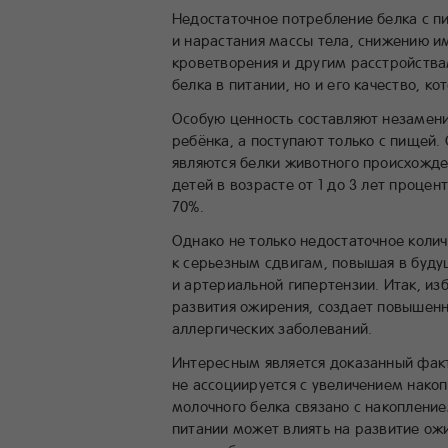
Недостаточное потребление белка с 
и нарастания массы тела, снижению и
кроветворения и другим расстройства
белка в питании, но и его качество, к
Особую ценность составляют незамени
ребёнка, а поступают только с пищей
являются белки животного происхожден
детей в возрасте от 1 до 3 лет проце
70%.
Однако не только недостаточное колич
к серьезным сдвигам, повышая в буду
и артериальной гипертензии. Итак, из
развития ожирения, создает повышенн
аллергических заболеваний.
Интересным является доказанный факт
не ассоциируется с увеличением нако
молочного белка связано с накоплени
питании может влиять на развитие ож