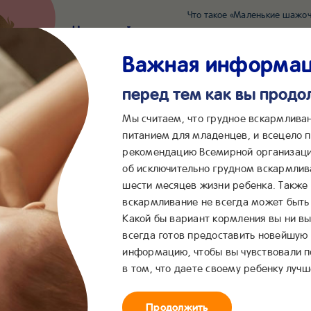
Что такое «Маленькие шажоч
Наш новый суперсервис для отслеживания 
Попробовать сейчас
Важная информа
перед тем как вы прод
*2055
Сообщения в ВКонта
Мы считаем, что грудное вскармлива
питанием для младенцев, и всецело
рекомендацию Всемирной организаци
...
&me
Сервисы
Бейбимания
об исключительно грудном вскармлив
шести месяцев жизни ребенка. Также
тском питании
вскармливание не всегда может быть 
Какой бы вариант кормления вы ни вы
всегда готов предоставить новейшую
информацию, чтобы вы чувствовали 
в том, что даете своему ребенку лучш
Продолжить