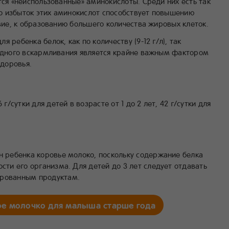
тся «неиспользованные» аминокислоты. Среди них есть так
о избыток этих аминокислот способствует повышению
твие, к образованию большего количества жировых клеток.
 ребенка белок, как по количеству (9-12 г/л), так
рудного вскармливания является крайне важным фактором
доровья.
г/сутки для детей в возрасте от 1 до 2 лет, 42 г/сутки для
н ребенка коровье молоко, поскольку содержание белка
сти его организма. Для детей до 3 лет следует отдавать
ированным продуктам.
ое молочко для малыша старше года