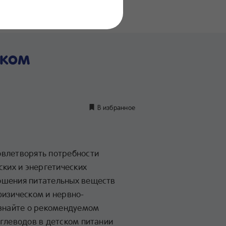
нение
дуктов
ском
В избранное
овлетворять потребности
ских и энергетических
ошения питательных веществ
физическом и нервно-
Узнайте о рекомендуемом
углеводов в детском питании