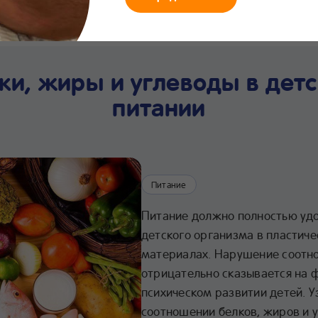
мания
Что нового
Интернет-
Линия заботы
Хра
магазин
24/7
про
ки, жиры и углеводы в дет
питании
Питание
Питание должно полностью уд
детского организма в пластиче
материалах. Нарушение соотн
отрицательно сказывается на 
психическом развитии детей. 
соотношении белков, жиров и 