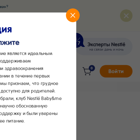
ки»?
развития вашего малыша
ция
олжите
Эксперты Nestlé
кте
Сообщения в Max
на связи день и ночь
ние является идеальным
 поддерживаем
и здравоохранения
0
Войти
ании в течение первых
 мы признаем, что грудное
доступно для родителей.
брали, клуб Nestlé Baby&me
 научно обоснованную
поддержку и были уверены
ее питание.