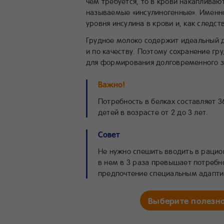
чем требуется, то в крови накапливаю
называемые «инсулиногенные». Именн
уровня инсулина в крови и, как следс
Грудное молоко содержит идеальный для
и по качеству. Поэтому сохранение г
для формирования долговременного з
Важно!
Потребность в белках составляет 36 
детей в возрасте от 2 до 3 лет.
Совет
Не нужно спешить вводить в рацио
в нем в 3 раза превышает потребно
предпочтение специальным адапт
Выберите полезн