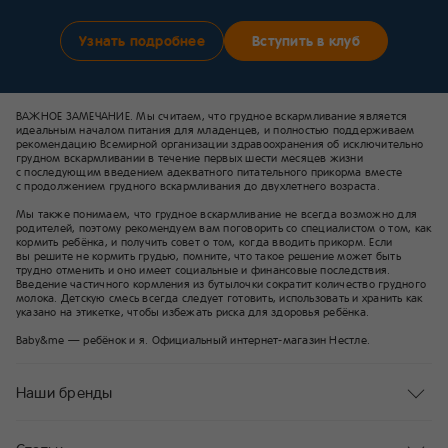
Узнать подробнее
Вступить в клуб
ВАЖНОЕ ЗАМЕЧАНИЕ. Мы считаем, что грудное вскармливание является
идеальным началом питания для младенцев, и полностью поддерживаем
рекомендацию Всемирной организации здравоохранения об исключительно
грудном вскармливании в течение первых шести месяцев жизни
с последующим введением адекватного питательного прикорма вместе
с продолжением грудного вскармливания до двухлетнего возраста.
Мы также понимаем, что грудное вскармливание не всегда возможно для
родителей, поэтому рекомендуем вам поговорить со специалистом о том, как
кормить ребёнка, и получить совет о том, когда вводить прикорм. Если
вы решите не кормить грудью, помните, что такое решение может быть
трудно отменить и оно имеет социальные и финансовые последствия.
Введение частичного кормления из бутылочки сократит количество грудного
молока. Детскую смесь всегда следует готовить, использовать и хранить как
указано на этикетке, чтобы избежать риска для здоровья ребёнка.
Baby&me — ребёнок и я. Официальный интернет-магазин Нестле.
Наши бренды