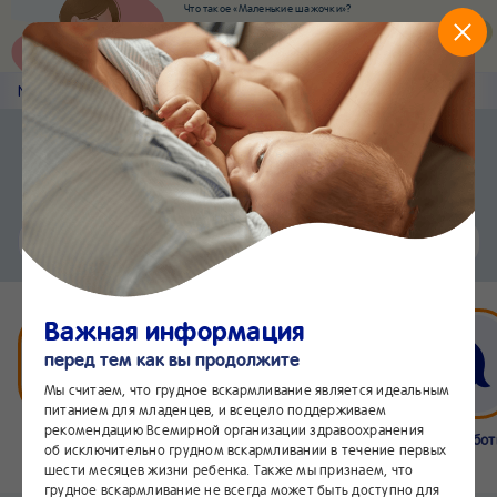
Что такое «Маленькие шажочки»?
Наш новый суперсервис для отслеживания
развития вашего малыша
Попробовать сейчас
Nestlé
Baby
&me
Статьи
Приложение Nestlé Baby&me
Установить
Еще быстрее и удобнее
Чат
24/7
Важная информация
перед тем как вы продолжите
Мы считаем, что грудное вскармливание является идеальным
питанием для младенцев, и всецело поддерживаем
рекомендацию Всемирной организации здравоохранения
Бейбимания
Что нового
Интернет-
Линия забо
об исключительно грудном вскармливании в течение первых
магазин
24/7
шести месяцев жизни ребенка. Также мы признаем, что
грудное вскармливание не всегда может быть доступно для