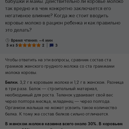
бабушки и мамы. Действительно ли коровье молоко
так вредно и в чем конкретно заключается его
негативное влияние? Когда же стоит вводить
коровье молоко в рацион ребенка и как правильно
это делать?
Время чтения: ~4 мин
5 из 5
2
3
Чтобы ответить на эти вопросы, сравним состав ста
граммов женского грудного молока со ста граммами
молока коровы.
Белки.
3,2 г в коровьем молоке и 1,2 г в женском. Разница
в три раза. Белок — строительный материал,
необходимый для роста. Теленок удваивает свой вес
через полтора месяца, младенец — через полгода.
Организм малыша не может усвоить такое количество
белка. К тому же состав белков сильно отличается.
В женском молоке казеина всего около 30%. В коровьем