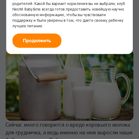
родителей. Какой бы вариант кормления вы ни выбрали, клуб
Пейте на здоровье молоко
Nestlé Baby&me всегда готов предоставить новейшую научно
коровье?
обоснованную информацию, чтобы вы чувствовали
поддержку и были уверены в том, что даете своему ребенку
лучшее питание.
В избранное
Питание
Продолжить
Сейчас много говорится о вреде коровьего молока
для грудничка, а ведь именно на нем выросли наши