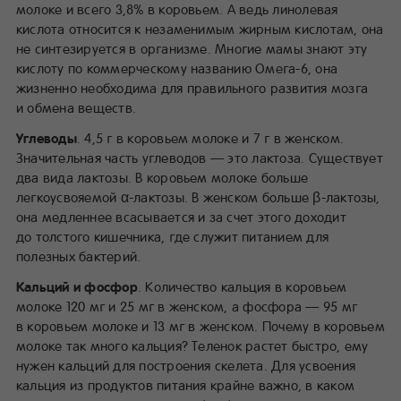
молоке и всего 3,8% в коровьем. А ведь линолевая
кислота относится к незаменимым жирным кислотам, она
не синтезируется в организме. Многие мамы знают эту
кислоту по коммерческому названию Омега-6, она
жизненно необходима для правильного развития мозга
и обмена веществ.
Углеводы
. 4,5 г в коровьем молоке и 7 г в женском.
Значительная часть углеводов — это лактоза. Существует
два вида лактозы. В коровьем молоке больше
легкоусвояемой α-лактозы. В женском больше β-лактозы,
она медленнее всасывается и за счет этого доходит
до толстого кишечника, где служит питанием для
полезных бактерий.
Кальций и фосфор
. Количество кальция в коровьем
молоке 120 мг и 25 мг в женском, а фосфора — 95 мг
в коровьем молоке и 13 мг в женском. Почему в коровьем
молоке так много кальция? Теленок растет быстро, ему
нужен кальций для построения скелета. Для усвоения
кальция из продуктов питания крайне важно, в каком