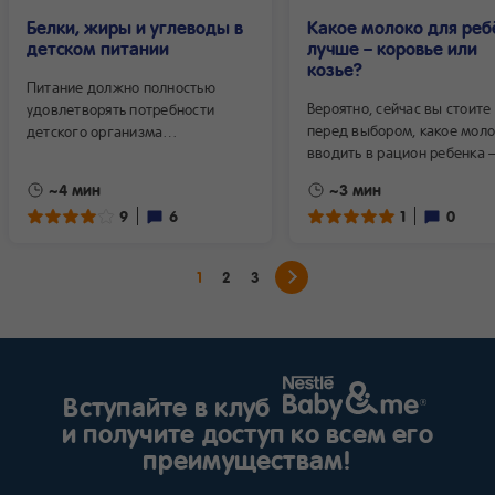
Белки, жиры и углеводы в
Какое молоко для реб
детском питании
лучше – коровье или
козье?
Питание должно полностью
Вероятно, сейчас вы стоите
удовлетворять потребности
перед выбором, какое моло
детского организма
вводить в рацион ребенка
в пластических и энергетических
коровье или козье. Являясь
материалах. Нарушение
~4 мин
~3 мин
и тем же продуктом, молок
соотношения питательных
9
6
1
0
от разных животных имеет 
веществ отрицательно
особенности и по-разному
сказывается на физическом
воспринимается организмо
и нервно-психическом развитии
1
2
3
малыша.
детей. Узнайте о рекомендуемом
соотношении белков, жиров
и углеводов в детском питании
в зависимости от возраста
ребёнка...
Вступайте в клуб
и получите доступ ко всем его
преимуществам!