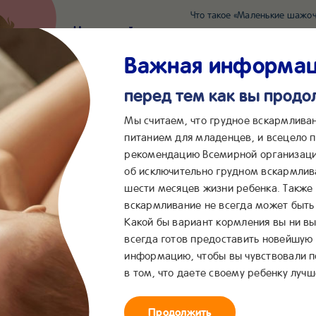
Что такое «Маленькие шажоч
Наш новый суперсервис для отслеживания 
Попробовать сейчас
Важная информа
перед тем как вы прод
*2055
Сообщения в ВКонта
Мы считаем, что грудное вскармлива
питанием для младенцев, и всецело
рекомендацию Всемирной организаци
...
&me
Сервисы
Бейбимания
об исключительно грудном вскармлив
шести месяцев жизни ребенка. Также
ндаж
вскармливание не всегда может быть 
Какой бы вариант кормления вы ни вы
всегда готов предоставить новейшую
информацию, чтобы вы чувствовали 
в том, что даете своему ребенку лучш
Продолжить