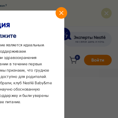
ки»?
развития вашего малыша
ция
олжите
Эксперты Nestlé
кте
Сообщения в Max
на связи день и ночь
ние является идеальным
 поддерживаем
и здравоохранения
0
Войти
ании в течение первых
 мы признаем, что грудное
доступно для родителей.
брали, клуб Nestlé Baby&me
 научно обоснованную
поддержку и были уверены
ее питание.