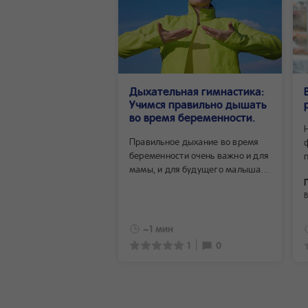
Дыхательная гимнастика:
Учимся правильно дышать
во время беременности.
Правильное дыхание во время
беременности очень важно и для
мамы, и для будущего малыша.
Для того чтобы женщина смогла
полностью расслабиться, тем
самым улучшить работу
внутренних органов, отвечающих
~1 мин
за гармоничное внутриутробное
1
0
развитие плода, и подготовиться
к родам, специалистами создан
особый комплекс эффективных
дыхательных упражнений.