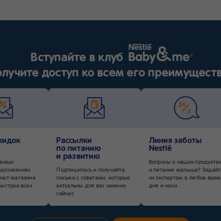
но легче их предотвратить еще
до появления. О правилах ухода
за телом во время беременност
поговорим в нашей статье.
Вступайте в клуб
олучите доступ ко всем его преимущест
кидок
Рассылки
Линия заботы
по питанию
Nestlé
и развитию
самых
Вопросы о наших продукта
едложениях
Подпишитесь и получайте
и питании малыша? Задайт
нет-магазина
письма с советами, которые
их экспертам в любое врем
быстрее всех
актуальны для вас именно
дня и ночи
сейчас