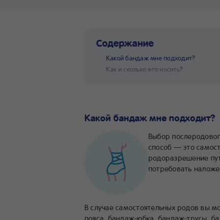
Содержание
Какой бандаж мне подходит?
Как и сколько его носить?
Какой бандаж мне подходит?
Выбор послеродовог
способ — это самос
родоразрешение пут
потребовать наложе
В случае самостоятельных родов вы м
пояса, бандаж-юбка, бандаж-трусы, б