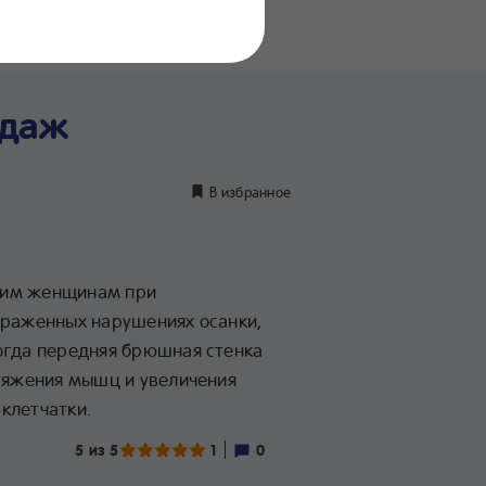
нение
дуктов
ндаж
В избранное
дим женщинам при
ыраженных нарушениях осанки,
огда передняя брюшная стенка
стяжения мышц и увеличения
клетчатки.
5 из 5
1
0