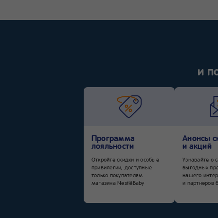
и п
Программа
Анонсы с
лояльности
и акций
Откройте скидки и особые
Узнавайте о 
привилегии, доступные
выгодных пр
только покупателям
нашего интер
магазина NestléBaby
и партнеров 