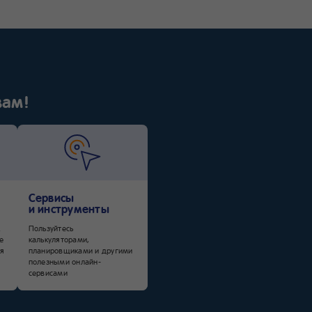
и
вам!
Сервисы
и инструменты
х
Пользуйтесь
е
калькуляторами,
я
планировщиками и другими
полезными онлайн-
сервисами