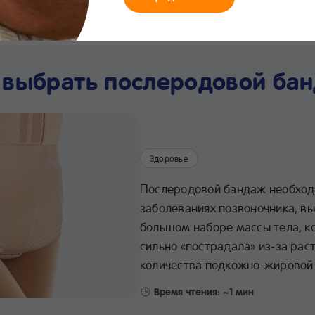
мания
Что нового
Интернет-
Линия заботы
Хра
магазин
24/7
про
 выбрать послеродовой ба
Здоровье
Послеродовой бандаж необхо
заболеваниях позвоночника, в
большом наборе массы тела, к
сильно «пострадала» из-за ра
количества подкожно-жировой 
Время чтения: ~1 мин