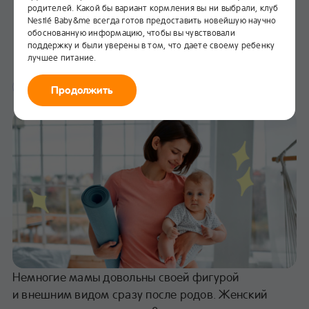
родителей. Какой бы вариант кормления вы ни выбрали, клуб
Восстановление после
Nestlé Baby&me всегда готов предоставить новейшую научно
родов
обоснованную информацию, чтобы вы чувствовали
поддержку и были уверены в том, что даете своему ребенку
лучшее питание.
В избранное
Здоровье
Продолжить
Немногие мамы довольны своей фигурой
и внешним видом сразу после родов. Женский