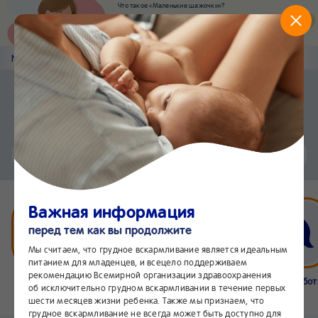
Что такое «Маленькие шажочки»?
Наш новый суперсервис для отслеживания
развития вашего малыша
Попробовать сейчас
Nestlé
Baby
&me
Статьи
Приложение Nestlé Baby&me
Установить
Еще быстрее и удобнее
Чат
24/7
Важная информация
перед тем как вы продолжите
Мы считаем, что грудное вскармливание является идеальным
питанием для младенцев, и всецело поддерживаем
рекомендацию Всемирной организации здравоохранения
Бейбимания
Что нового
Интернет-
Линия забо
об исключительно грудном вскармливании в течение первых
магазин
24/7
шести месяцев жизни ребенка. Также мы признаем, что
грудное вскармливание не всегда может быть доступно для