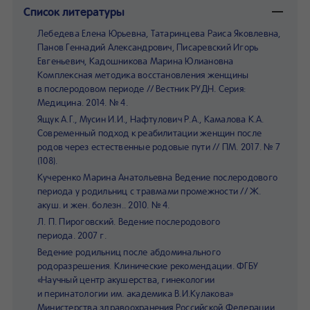
Список литературы
Лебедева Елена Юрьевна, Татаринцева Раиса Яковлевна,
Панов Геннадий Александрович, Писаревский Игорь
Евгеньевич, Кадошникова Марина Юлиановна
Комплексная методика восстановления женщины
в послеродовом периоде // Вестник РУДН. Серия:
Медицина. 2014. № 4.
Ящук А.Г., Мусин И.И., Нафтулович Р.А., Камалова К.А.
Современный подход к реабилитации женщин после
родов через естественные родовые пути // ПМ. 2017. № 7
(108).
Кучеренко Марина Анатольевна Ведение послеродового
периода у родильниц с травмами промежности // Ж.
акуш. и жен. болезн.. 2010. № 4.
Л. П. Пироговский. Ведение послеродового
периода. 2007 г.
Ведение родильниц после абдоминального
родоразрешения. Клинические рекомендации. ФГБУ
«Научный центр акушерства, гинекологии
и перинатологии им. академика В.И.Кулакова»
Министерства здравоохранения Российской Федерации.