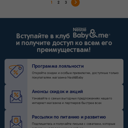
1
2
3
также способствует защите
ребёнка от аллергии (преж
всего атопического дермат
позднее — респираторной
аллергии, а именно астмы).
Вступайте в клуб
и получите доступ ко всем его
преимуществам!
Программа лояльности
Откройте скидки и особые привилегии, доступные только
покупателям магазина NestléBaby
Анонсы скидок и акций
Узнавайте о самых выгодных предложениях нашего
интернет-магазина и партнеров быстрее всех
Рассылки по питанию и развитию
Подпишитесь и получайте письма с советами, которые