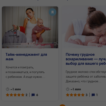
Тайм-менеджмент для
Почему грудное
мам
вскармливание — луч
выбор для вашего реб
Хочется и поиграть,
Грудное молоко способству
и позаниматься, и погулять
защите ребёнка от заболев
с ребенком. А еще нужно
Доказано, что грудное
убраться, приготовить еду
вскармливание предотвра
и постирать. Плюс уделить
~1 мин
~1 мин
такие детские заболевания,
внимание мужу. И сделать массу
2
6
3
1
желудочно-кишечные инфе
дел по работе...
воспаление среднего уха
и респираторные инфекции