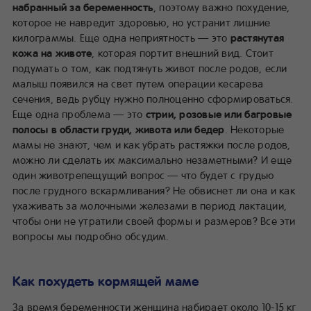
набранный за беременность
, поэтому важно похудение,
которое не навредит здоровью, но устранит лишние
килограммы. Еще одна неприятность — это
растянутая
кожа на животе
, которая портит внешний вид. Стоит
подумать о том, как подтянуть живот после родов, если
малыш появился на свет путем операции кесарева
сечения, ведь рубцу нужно полноценно сформироваться.
Еще одна проблема — это
стрии, розовые или багровые
полосы в области груди, живота или бедер
. Некоторые
мамы не знают, чем и как убрать растяжки после родов,
можно ли сделать их максимально незаметными? И еще
один животрепещущий вопрос — что будет с грудью
после грудного вскармливания? Не обвиснет ли она и как
ухаживать за молочными железами в период лактации,
чтобы они не утратили своей формы и размеров? Все эти
вопросы мы подробно обсудим.
Как похудеть кормящей маме
За время беременности женщина набирает около 10-15 кг