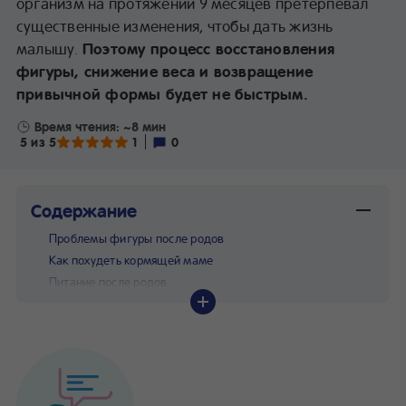
организм на протяжении 9 месяцев претерпевал
существенные изменения, чтобы дать жизнь
малышу.
Поэтому процесс восстановления
фигуры, снижение веса и возвращение
привычной формы будет не быстрым.
Время чтения: ~8 мин
5 из 5
1
0
Содержание
Проблемы фигуры после родов
Как похудеть кормящей маме
Питание после родов
На какие нюансы питания обратить внимание
Ускорение обмена веществ после родов
Можно ли подтянуть живот сразу после родов
Как быстро можно подтянуть живот после родов?
Можно ли заниматься спортом при грудном