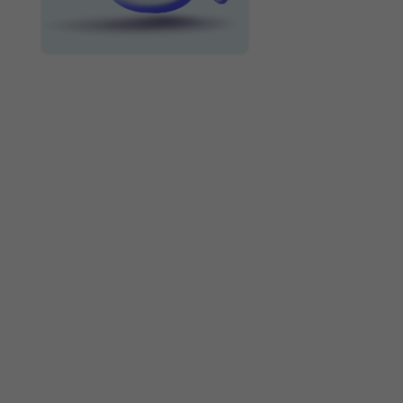
ИССЛЕДУЙТЕ БОЛЬШЕ
Правильное
прикладывание
ребенка к груди
~6 мин
Развитие ребенка
в 4 месяца
~6 мин
Что такое слинг и
какую модель
лучше выбрать для
новорожденных?
~6 мин