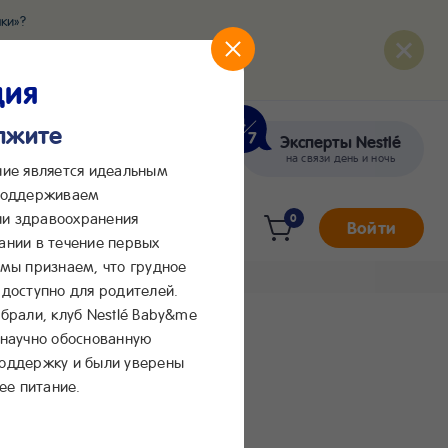
ки»?
развития вашего малыша
ция
олжите
Эксперты Nestlé
кте
Сообщения в Max
на связи день и ночь
ние является идеальным
 поддерживаем
и здравоохранения
0
Войти
ании в течение первых
 мы признаем, что грудное
доступно для родителей.
брали, клуб Nestlé Baby&me
 научно обоснованную
поддержку и были уверены
ее питание.