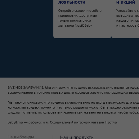
лояльности
и акций
Откройте скидки и особые
Узнавайте о 
привилегии, доступные
выгодных пр
только покупателям
нашего интер
магазина NestléBaby
и партнеров 
ВАЖНОЕ ЗАМЕЧАНИЕ. Мы считаем, что грудное вскармливание является идеа
вскармливании в течение первых шести месяцев жизни с последующим введен
Мы также понимаем, что грудное вскармливание не всегда возможно для родит
не кормить грудью, помните, что такое решение может быть трудно отменить 
следует готовить, использовать и хранить как указано на этикетке, чтобы избе
Baby&me — ребёнок и я. Официальный интернет-магазин Нестле.
Наши бренды
Наши продукты