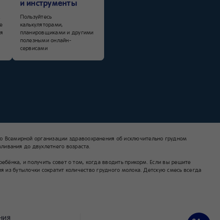
и инструменты
х
Пользуйтесь
е
калькуляторами,
я
планировщиками и другими
полезными онлайн-
сервисами
 Всемирной организации здравоохранения об исключительно грудном
ливания до двухлетнего возраста.
бёнка, и получить совет о том, когда вводить прикорм. Если вы решите
я из бутылочки сократит количество грудного молока. Детскую смесь всегда
ния