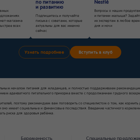
по питанию
Nestlé
и развитию
самых
Вопросы о наших продукта
едложениях
Подпишитесь и получайте
и питании малыша? Задайт
нет-магазина
письма с советами, которые
их экспертам в любое врем
быстрее всех
актуальны для вас именно
дня и ночи
сейчас
Узнать подробнее
Вступить в клуб
льным началом питания для младенцев, и полностью поддерживаем рекомендацию
ием адекватного питательного прикорма вместе с продолжением грудного вскарм
елей, поэтому рекомендуем вам поговорить со специалистом о том, как кормить ре
и оно имеет социальные и финансовые последствия. Введение частичного кормлени
жать риска для здоровья ребёнка.
Беременность
Специальные предложе