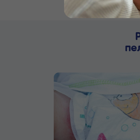
Бейби
пе