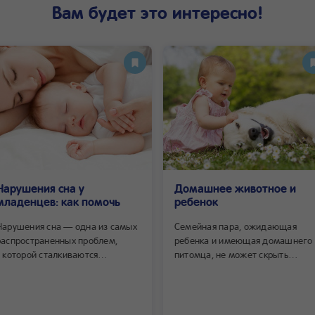
Вам будет это интересно!
Нарушения сна у
Домашнее животное и
младенцев: как помочь
ребенок
Нарушения сна — одна из самых
Семейная пара, ожидающая
распространенных проблем,
ребенка и имеющая домашнего
с которой сталкиваются
питомца, не может скрыть
родители на первом году жизни
от животного то, что происходит
ребенка.
День за днем будущая мать
полнеет, и животные видят эти
изменения. Собаки могут чутко