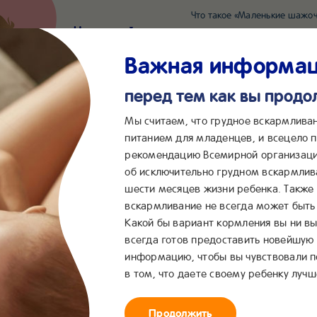
Что такое «Маленькие шажоч
Наш новый суперсервис для отслеживания 
Попробовать сейчас
Важная информа
перед тем как вы прод
*2055
Сообщения в ВКонта
Мы считаем, что грудное вскармлива
питанием для младенцев, и всецело
рекомендацию Всемирной организаци
...
&me
Сервисы
Бейбимания
об исключительно грудном вскармлив
шести месяцев жизни ребенка. Также
пеленочный дерматит, потница и опрелости новорожденных
вскармливание не всегда может быть 
Какой бы вариант кормления вы ни вы
всегда готов предоставить новейшую
информацию, чтобы вы чувствовали 
в том, что даете своему ребенку лучш
Продолжить