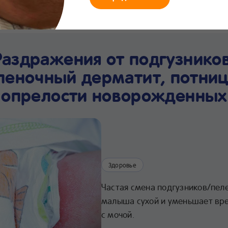
мания
Что нового
Интернет-
Линия заботы
Хра
магазин
24/7
про
Раздражения от подгузников
леночный дерматит, потниц
опрелости новорожденных
Здоровье
Частая смена подгузников/пел
малыша сухой и уменьшает вр
с мочой.