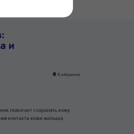
нение
дуктов
:
а и
В избранное
енок помогает сохранять кожу
емя контакта кожи малыша