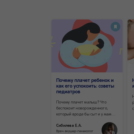
Почему плачет ребенок и
как его успокоить: советы
педиатров
Почему плачет малыш? Что
беспокоит новорожденного,
который вроде бы сыт и у мамы
на ручках? Что не так
Сибилева Е.А.
с грудничком, который
Врач акушер-гинеколог
заливается слезами там, где