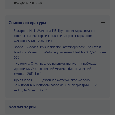
похудению и ЗОЖ
Список литературы
Захарова И.Н., Мачнева Е.Б. Грудное вскармливание:
ответы на некоторые сложные вопросы кормящих
женщин // МС. 2017. № 1.
Donna T. Geddes, PhD Inside the Lactating Breast: The Latest
Anatomy Research J Midwifery Womens Health 2007;52:556—
563
Пустотина О. А. Грудное вскармливание — проблемы
и решения // Ульяновский медико-биологический
журнал. 2011. № 4.
Лукоянова О.Л. Сцеженное материнское молоко:
За и против // Вопросы современной педиатрии. — 2010.
— Т.9, № 2. — с.80-83.
Комментарии