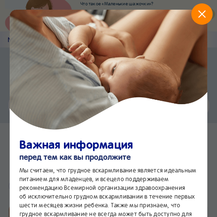
Что такое «Маленькие шажочки»?
Наш новый суперсервис для отслеживания
развития вашего малыша
Попробовать сейчас
Nestlé
Baby
&me
Статьи
Приложение Nestlé Baby&me
Установить
Еще быстрее и удобнее
Чат
24/7
Как правильно сцеживать
Важная информация
грудное молоко
перед тем как вы продолжите
В избранное
Мы считаем, что грудное вскармливание является идеальным
питанием для младенцев, и всецело поддерживаем
Питание
Здоровье
рекомендацию Всемирной организации здравоохранения
об исключительно грудном вскармливании в течение первых
шести месяцев жизни ребенка. Также мы признаем, что
грудное вскармливание не всегда может быть доступно для