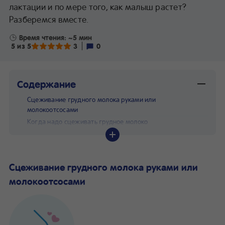
лактации и по мере того, как малыш растет?
Разберемся вместе.
Время чтения: ~5 мин
5 из 5
3
0
Содержание
Сцеживание грудного молока руками или
молокоотсосами
Когда надо сцеживать грудное молоко
Как часто нужно сцеживать грудное молоко
С какой частотой сцеживать молоко?
Как правильно сцеживать грудное молоко руками
Сцеживание грудного молока руками или
Как правильно сцеживать грудное молоко ручным
молокоотсосами
молокоотсосом