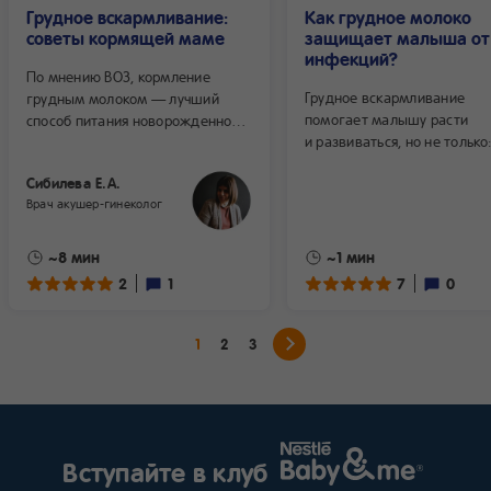
Грудное вскармливание:
Как грудное молоко
советы кормящей маме
защищает малыша от
инфекций?
По мнению ВОЗ, кормление
Грудное вскармливание
грудным молоком — лучший
помогает малышу расти
способ питания новорожденного
и развиваться, но не только
и ребенка первого года жизни.
молоко мамы защищает ре
Это естественное продолжение
Сибилева Е.А.
от инфекций и вирусов. Уз
физиологических процессов,
Врач акушер-гинеколог
о «волшебных» ингредиента
таких как зачатие, беременность
обеспечивающих надежны
и роды. В грудном молоке
барьер на пути различных
содержится более 500 полезных
~8 мин
~1 мин
заболеваний.
веществ, необходимых для
2
1
7
0
нормального развития ребенка.
Никакое другое питание его
не заменит в полной мере.
1
2
3
Расскажем, в чем польза
кормления грудью.
Вступайте в клуб