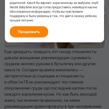
родителей. Какой бы вариант кормления вы ни выбрали, клуб
Nestlé Baby&me всегда готов предоставить новейшую научно
обоснованную информацию, чтобы вы чувствовали
поддержку и были уверены в том, что даете своему ребенку
лучшее питание.
Продолжить
Еще двадцать-тридцать лет назад специалисты
давали женщинам рекомендации сцеживать
грудное молоко руками в бутылочку или другие
емкости. Сегодня правила изменились —
авторитетные ассоциации и специалисты
в области ГВ не рекомендуют постоянное
опорожнение груди «до последней капли» после
каждого кормления крохи. Но как быть молодой
маме, чье мнение правильное, на какие
рекомендации ориентироваться при налаживании