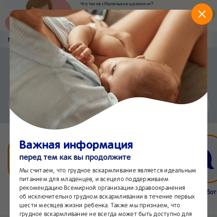
Что такое «Маленькие шажочки»?
Наш новый суперсервис для отслеживания
развития вашего малыша
Попробовать сейчас
Nestlé
Baby
&me
Статьи
Приложение Nestlé Baby&me
Установить
Еще быстрее и удобнее
Чат
24/7
Важная информация
перед тем как вы продолжите
Мы считаем, что грудное вскармливание является идеальным
питанием для младенцев, и всецело поддерживаем
рекомендацию Всемирной организации здравоохранения
Бейбимания
Что нового
Интернет-
Линия забо
об исключительно грудном вскармливании в течение первых
магазин
24/7
шести месяцев жизни ребенка. Также мы признаем, что
грудное вскармливание не всегда может быть доступно для