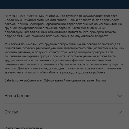
ВАЖНОЕ ЗАМЕЧАНИЕ. Мы считаем, что грудное вскармливание является
идеальным началом питания для младенцев, и полностью поддерживаем
рекомендацию Всемирной организации здравоохранения об исключительно
грудном вскармливании в течение первых шести месяцев жизни
с последующим введением адекватного питательного прикорма вместе
с продолжением грудного вскармливания до двухлетнего возраста.
Мы также понимаем, что грудное вскармливание не всегда возможно для
родителей, поэтому рекомендуем вам поговорить со специалистом о том, как
кормить ребёнка, и получить совет о том, когда вводить прикорм. Если
вы решите не кормить грудью, помните, что такое решение может быть
трудно отменить и оно имеет социальные и финансовые последствия.
Введение частичного кормления из бутылочки сократит количество грудного
молока. Детскую смесь всегда следует готовить, использовать и хранить как
указано на этикетке, чтобы избежать риска для здоровья ребёнка.
Baby&me — ребёнок и я. Официальный интернет-магазин Нестле.
Наши бренды
Статьи
Интернет-магазин