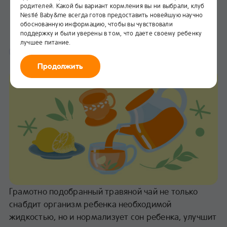
родителей. Какой бы вариант кормления вы ни выбрали, клуб
Виды травяных чаев
Nestlé Baby&me всегда готов предоставить новейшую научно
обоснованную информацию, чтобы вы чувствовали
В избранное
поддержку и были уверены в том, что даете своему ребенку
лучшее питание.
Питание
Продолжить
Грамотно подобранный травяной чай не только
снабдит организм ребенка необходимой
жидкостью, но и нормализует сон ребенка, улучшит