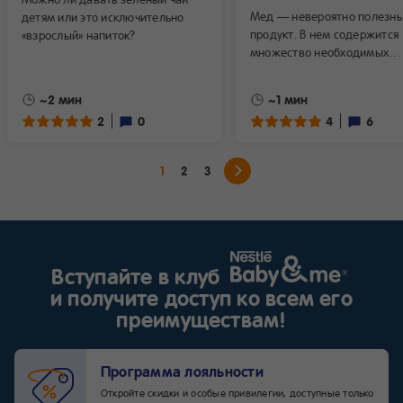
Мед — невероятно полезн
детям или это исключительно
продукт. В нем содержится
«взрослый» напиток?
множество необходимых
организму веществ:
микроэлементы, ферменты
~2 мин
~1 мин
а вместо глюкозы — фрукт
2
0
4
6
Одна-две чайных ложки мё
в день успокоят нервную с
малыша и укрепят иммунит
1
2
3
Однако известно также, чт
является высокоаллергенн
продуктом. Так с какого же
возраста можно давать ме
ребенку, в каком количеств
и с чем его сочетать?
Вступайте в клуб
и получите доступ ко всем его
преимуществам!
Программа лояльности
Откройте скидки и особые привилегии, доступные только