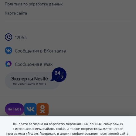
Политика по обработке данных
Карта сайта
*2055
Сообщения в ВКонтакте
Сообщения в Max
Эксперты Nestlé
на связи день и ночь
ЧАТ-БОТ
© Компания Nestlé, 2026 г. Все права защищены.
Вы даёте согласие на обработку персональных данных, собираемых
® Владелец товарных знаков: Société des Produits Nestlé S.A. (Швейцария).
с использованием файлов cookie, а также посредством метрической
программы «Яндекс Метрика», в целях профилирования посетителей сайта,