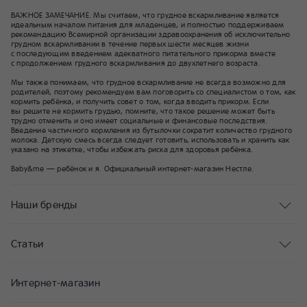
ВАЖНОЕ ЗАМЕЧАНИЕ. Мы считаем, что грудное вскармливание является
идеальным началом питания для младенцев, и полностью поддерживаем
рекомендацию Всемирной организации здравоохранения об исключительно
грудном вскармливании в течение первых шести месяцев жизни
с последующим введением адекватного питательного прикорма вместе
с продолжением грудного вскармливания до двухлетнего возраста.
Мы также понимаем, что грудное вскармливание не всегда возможно для
родителей, поэтому рекомендуем вам поговорить со специалистом о том, как
кормить ребёнка, и получить совет о том, когда вводить прикорм. Если
вы решите не кормить грудью, помните, что такое решение может быть
трудно отменить и оно имеет социальные и финансовые последствия.
Введение частичного кормления из бутылочки сократит количество грудного
молока. Детскую смесь всегда следует готовить, использовать и хранить как
указано на этикетке, чтобы избежать риска для здоровья ребёнка.
Baby&me — ребёнок и я. Официальный интернет-магазин Нестле.
Наши бренды
Статьи
Интернет-магазин