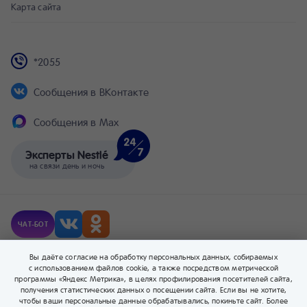
Карта сайта
*2055
Сообщения в ВКонтакте
Сообщения в Max
Эксперты Nestlé
на связи день и ночь
ЧАТ-БОТ
© Компания Nestlé, 2026 г. Все права защищены.
Вы даёте согласие на обработку персональных данных, собираемых
® Владелец товарных знаков: Société des Produits Nestlé S.A. (Швейцария).
с использованием файлов cookie, а также посредством метрической
программы «Яндекс Метрика», в целях профилирования посетителей сайта,
получения статистических данных о посещении сайта. Если вы не хотите,
чтобы ваши персональные данные обрабатывались, покиньте сайт. Более
0