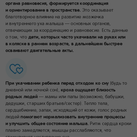
органа равновесия, формируется координация
и ориентирование в пространстве.
Это оказывает
благотворное влияние на развитие мозжечка
и внутреннего уха малыша — основных органов,
отвечающих за координацию и равновесие. Есть данные
о том, что
дети, которых часто укачивали на руках или
в коляске в раннем возрасте, в дальнейшем быстрее
осваивают двигательные акты.
При укачивании ребенка перед отходом ко сну
(будь то
дневной или ночной сон),
кроха ощущает близость
родных людей
— мамы или папы (возможно, бабушки,
дедушки, старших братьев/сестер). Тепло тела,
сердцебиение, запах, исходящий от кожи, голос родных
людей
помогают нормализовать внутренние процессы
и улучшить общее состояние малыша.
Ритм сердца крохи
плавно замедляется, мышцы расслабляются, что
стимулирует наступление сна.