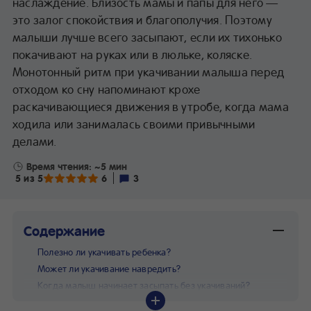
наслаждение. Близость мамы и папы для него —
это залог спокойствия и благополучия. Поэтому
малыши лучше всего засыпают, если их тихонько
покачивают на руках или в люльке, коляске.
Монотонный ритм при укачивании малыша перед
отходом ко сну напоминают крохе
раскачивающиеся движения в утробе, когда мама
ходила или занималась своими привычными
делами.
Время чтения: ~5 мин
5 из 5
6
3
Содержание
Полезно ли укачивать ребенка?
Может ли укачивание навредить?
Когда малыш начинает засыпать без укачиваний?
Как отучить ребенка от укачиваний перед сном