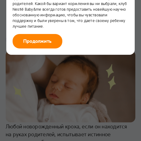
родителей. Какой бы вариант кормления вы ни выбрали, клуб
Укачивание ребенка перед
Nestlé Baby&me всегда готов предоставить новейшую научно
сном
обоснованную информацию, чтобы вы чувствовали
поддержку и были уверены в том, что даете своему ребенку
лучшее питание.
В избранное
Здоровье
Продолжить
Любой новорожденный кроха, если он находится
на руках родителей, испытывает истинное