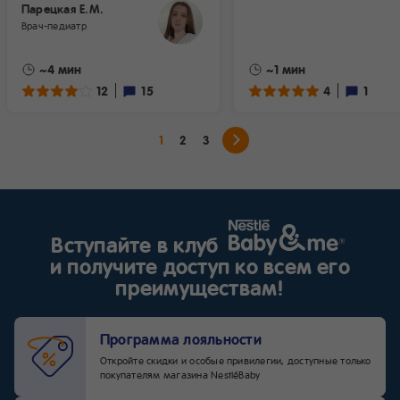
Парецкая Е.М.
Врач-педиатр
~4 мин
~1 мин
12
15
4
1
1
2
3
Вступайте в клуб
и получите доступ ко всем его
преимуществам!
Программа лояльности
Откройте скидки и особые привилегии, доступные только
покупателям магазина NestléBaby