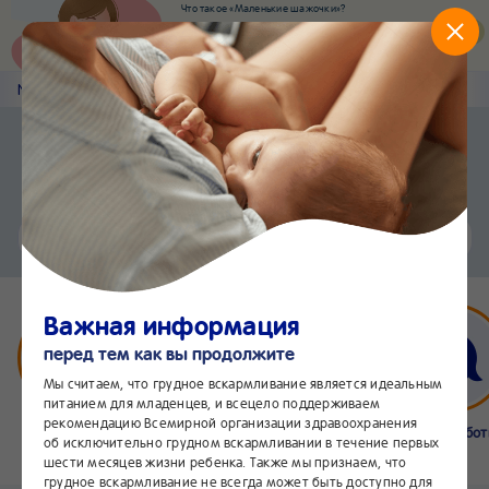
Что такое «Маленькие шажочки»?
Наш новый суперсервис для отслеживания
развития вашего малыша
Попробовать сейчас
Nestlé
Baby
&me
Статьи
Приложение Nestlé Baby&me
Установить
Еще быстрее и удобнее
Чат
24/7
Важная информация
перед тем как вы продолжите
Мы считаем, что грудное вскармливание является идеальным
питанием для младенцев, и всецело поддерживаем
рекомендацию Всемирной организации здравоохранения
Бейбимания
Что нового
Интернет-
Линия забо
об исключительно грудном вскармливании в течение первых
магазин
24/7
шести месяцев жизни ребенка. Также мы признаем, что
грудное вскармливание не всегда может быть доступно для