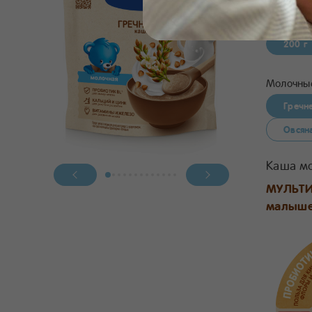
5
4
200 г
Молочные
Гречн
Овсян
Каша мо
МУЛЬТИ
малыше