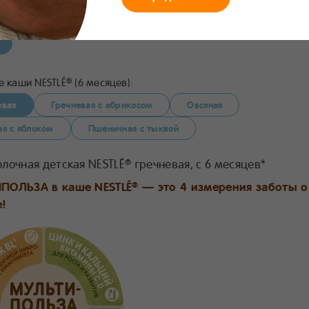
8
Состав
Приготовление
Поделиться
В избранное
 каши NESTLÉ
(6 месяцев):
®
евая
Гречневая с абрикосом
Овсяная
ая с яблоком
Пшеничная с тыквой
лочная детская NESTLÉ
гречневая, с 6 месяцев*
®
ПОЛЬЗА в каше NESTLÉ
— это 4 измерения заботы о
®
!