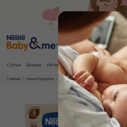
Статьи
Бренды
Интернет-магазин
Клуб Nestlé Baby
Главная
Наши продукты
NESTLÉ®
NESTLÉ® Молочная гречне
NES
ка