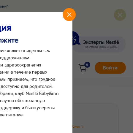
ки»?
развития вашего малыша
ция
олжите
Эксперты Nestlé
кте
Сообщения в Max
на связи день и ночь
ние является идеальным
 поддерживаем
и здравоохранения
0
Войти
ании в течение первых
 мы признаем, что грудное
доступно для родителей.
брали, клуб Nestlé Baby&me
 научно обоснованную
ая
поддержку и были уверены
160 ₽
ее питание.
Цена от Клуба Baby&me