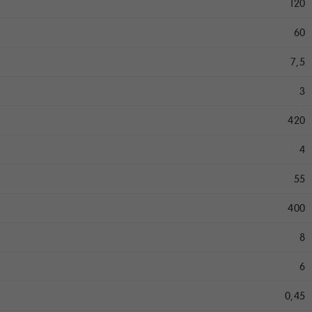
120
60
7,5
3
420
4
55
400
8
6
0,45