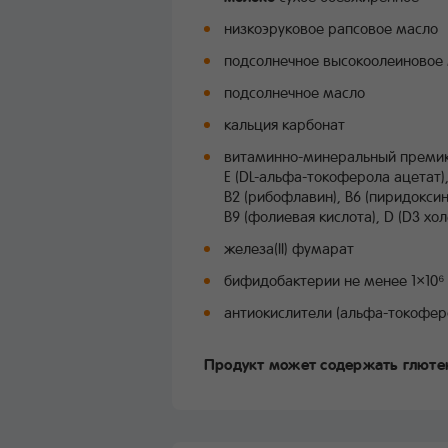
низкоэруковое рапсовое масло
подсолнечное высокоолеиновое
подсолнечное масло
кальция карбонат
витаминно-минеральный премикс 
E (DL-альфа-токоферола ацетат),
B2 (рибофлавин), B6 (пиридоксин
B9 (фолиевая кислота), D (D3 хо
железа(II) фумарат
бифидобактерии не менее 1×10⁶
антиокислители (альфа-токофе
Продукт может содержать глюте