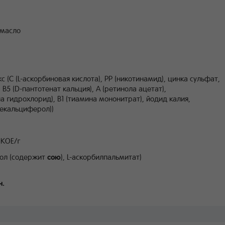
 масло
(C (L-аскорбиновая кислота), PP (никотинамид), цинка сульфат,
 B5 (D-пантотенат кальция), A (ретинола ацетат),
а гидрохлорид), B1 (тиамина мононитрат), йодид калия,
лекальциферол))
 КОЕ/г
рол (содержит
сою
), L-аскорбилпальмитат)
н.