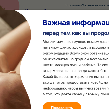
Что такое «Маленькие шажоч
Наш новый суперсервис для отслеживания 
Попробовать сейчас
Важная информа
перед тем как вы прод
*2055
Сообщения в ВКонта
Мы считаем, что грудное вскармлива
питанием для младенцев, и всецело
рекомендацию Всемирной организаци
...
&me
Сервисы
Бейбимания
об исключительно грудном вскармлив
шести месяцев жизни ребенка. Также
вая каша
вскармливание не всегда может быть 
Какой бы вариант кормления вы ни вы
всегда готов предоставить новейшую
TLÉ
Молочная гречнев
®
информацию, чтобы вы чувствовали 
в том, что даете своему ребенку лучш
ша
Продолжить