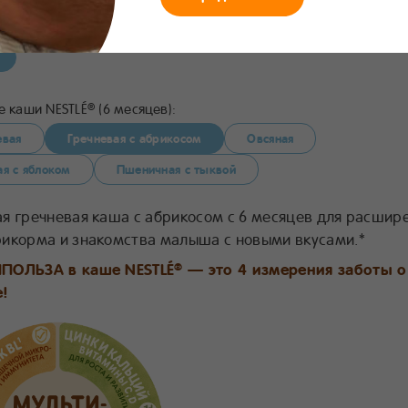
357
Состав
Приготовление
Поделиться
В избранное
 каши NESTLÉ
(6 месяцев):
®
евая
Гречневая с абрикосом
Овсяная
ая с яблоком
Пшеничная с тыквой
я гречневая каша с абрикосом с 6 месяцев для расшир
икорма и знакомства малыша с новыми вкусами.*
ПОЛЬЗА в каше NESTLÉ
— это 4 измерения заботы о
®
!