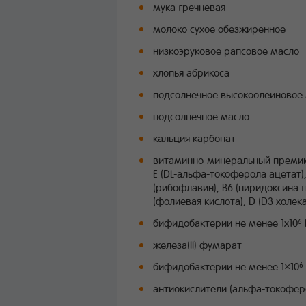
мука гречневая
молоко сухое обезжиренное
низкоэруковое рапсовое масло
хлопья абрикоса
подсолнечное высокоолеиновое
подсолнечное масло
кальция карбонат
витаминно-минеральный премикс 
E (DL-альфа-токоферола ацетат),
(рибофлавин), B6 (пиридоксина г
(фолиевая кислота), D (D3 холе
бифидобактерии не менее 1х10
6
железа(II) фумарат
бифидобактерии не менее 1×10
6
антиокислители (альфа-токоферо