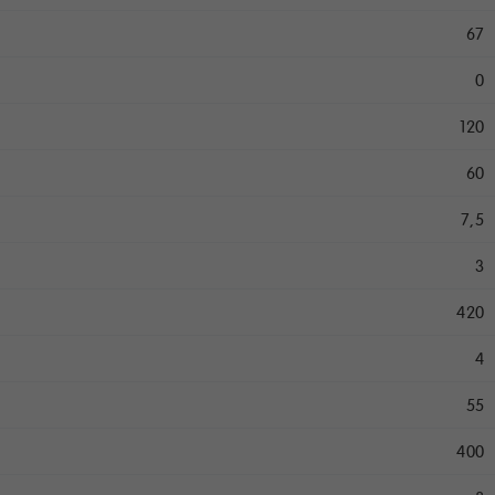
67
0
120
60
7,5
3
420
4
55
400