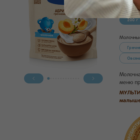
4.9
200 г
Молочные
Гречн
Овсян
Молочна
меню пр
МУЛЬТИ
малыше