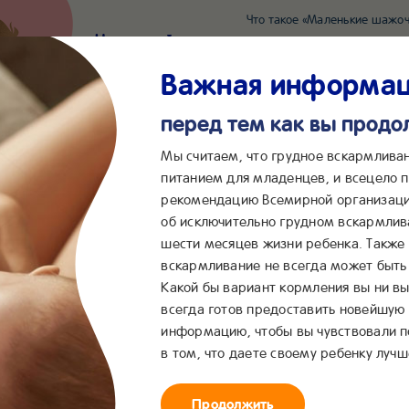
Что такое «Маленькие шажоч
Наш новый суперсервис для отслеживания 
Попробовать сейчас
Важная информа
перед тем как вы прод
*2055
Сообщения в ВКонта
Мы считаем, что грудное вскармлива
питанием для младенцев, и всецело
рекомендацию Всемирной организаци
...
&me
Сервисы
Бейбимания
об исключительно грудном вскармлив
шести месяцев жизни ребенка. Также
вая каша с абрикосом
вскармливание не всегда может быть 
Какой бы вариант кормления вы ни вы
всегда готов предоставить новейшую
TLÉ
Молочная гречнев
®
информацию, чтобы вы чувствовали 
в том, что даете своему ребенку лучш
а с абрикосом
Продолжить