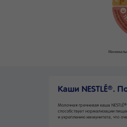
Минимальн
Каши NESTLÉ
. П
®
Молочная гречневая каша NESTLÉ
®
способствует нормализации пище
и укреплению иммунитета, что оч