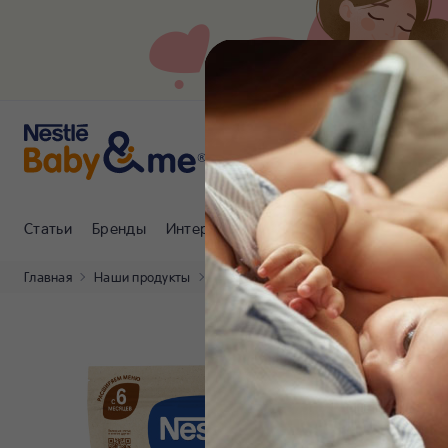
Статьи
Бренды
Интернет-магазин
Клуб Nestlé Baby
Главная
Наши продукты
NESTLÉ®
NESTLÉ® Молочная гречне
NES
каш