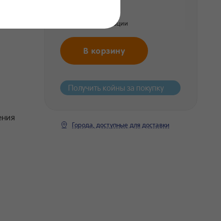
169 ₽
Цена без регистрации
В корзину
Получить койны за покупку
ения
Города, доступные для доставки