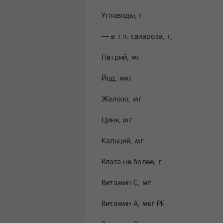
Углеводы, г
— в т.ч. сахароза, г,
Натрий, мг
Йод, мкг
Железо, мг
Цинк, мг
Кальций, мг
Влага не более, г
Витамин C, мг
Витамин A, мкг РЕ