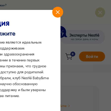
ки»?
развития вашего малыша
ция
олжите
Эксперты Nestlé
кте
Сообщения в Max
на связи день и ночь
ние является идеальным
 поддерживаем
и здравоохранения
0
Войти
ании в течение первых
 мы признаем, что грудное
доступно для родителей.
брали, клуб Nestlé Baby&me
 научно обоснованную
ая
поддержку и были уверены
160 ₽
ее питание.
Цена от Клуба Baby&me