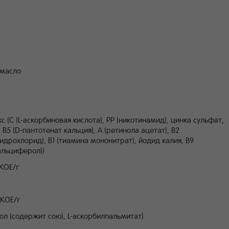
 масло
(C (L-аскорбиновая кислота), PP (никотинамид), цинка сульфат,
 B5 (D-пантотенат кальция), A (ретинола ацетат), B2
идрохлорид), B1 (тиамина мононитрат), йодид калия, B9
кальциферол))
КОЕ/г
КОЕ/г
л (содержит сою), L-аскорбилпальмитат)