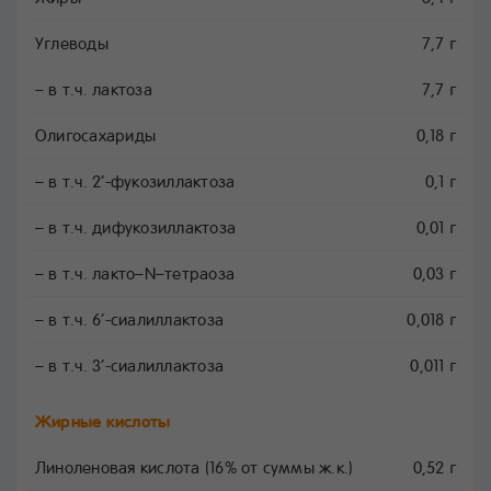
Углеводы
7,7 г
– в т.ч. лактоза
7,7 г
Олигосахариды
0,18 г
– в т.ч. 2’-фукозиллактоза
0,1 г
– в т.ч. дифукозиллактоза
0,01 г
– в т.ч. лакто–N–тетраоза
0,03 г
– в т.ч. 6’-сиалиллактоза
0,018 г
– в т.ч. 3’-сиалиллактоза
0,011 г
Жирные кислоты
Линоленовая кислота (16% от суммы ж.к.)
0,52 г