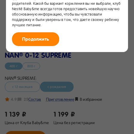
родителей. Какой бы вариант кормления вы ни выбрали, клуб
Nestlé Baby&me всегда готов предоставить новейшую научно
обоснованную информацию, чтобы вы чувствовали
поддержку и были уверены в том, что даете своему ребенку
лучшее питание.
Продолжить
NAN
0-12 SUPREME
®
400 г
800 г
NAN
SUPREME:
®
с 12 месяцев
с рождения
4.9
25
Состав
Приготовление
В избранное
1 139 ₽
1 199 ₽
Цена от Клуба Baby&me
Цена без регистрации