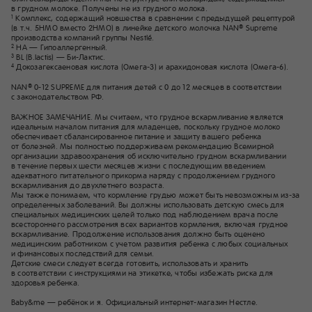
в грудном молоке. Получены не из грудного молока.
Комплекс, содержащий новшества в сравнении с предыдущей рецептурой
1
(в т.ч. 5HMO вместо 2HMO) в линейке детского молочка NAN
Supreme
®
производства компаний группы Nestlé.
HA — Гипоаллергенный.
2
BL (B.lactis) — Би-Лактис.
3
Докозагексаеновая кислота (Омега-3) и арахидоновая кислота (Омега-6).
4
NAN
0-12 SUPREME для питания детей с 0 до 12 месяцев в соответствии
®
с законодательством РФ.
ВАЖНОЕ ЗАМЕЧАНИЕ. Мы считаем, что грудное вскармливание является
идеальным началом питания для младенцев, поскольку грудное молоко
обеспечивает сбалансированное питание и защиту вашего ребенка
от болезней. Мы полностью поддерживаем рекомендацию Всемирной
организации здравоохранения об исключительно грудном вскармливании
в течение первых шести месяцев жизни с последующим введением
адекватного питательного прикорма наряду с продолжением грудного
вскармливания до двухлетнего возраста.
Мы также понимаем, что кормление грудью может быть невозможным из-за
определенных заболеваний. Вы должны использовать детскую смесь для
специальных медицинских целей только под наблюдением врача после
всестороннего рассмотрения всех вариантов кормления, включая грудное
вскармливание. Продолжение использования должно быть оценено
медицинским работником с учетом развития ребенка с любых социальных
и финансовых последствий для семьи.
Детские смеси следует всегда готовить, использовать и хранить
в соответствии с инструкциями на этикетке, чтобы избежать риска для
здоровья ребенка.
Baby&me — ребёнок и я. Официальный интернет-магазин Нестле.