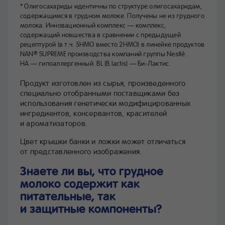
* Олигосахариды идентичны по структуре олигосахаридам,
содержащимся в грудном молоке. Получены не из грудного
молока. Инновационный комплекс — комплекс,
содержащий новшества в сравнении с предыдущей
рецептурой (в т.ч. 5HMO вместо 2HMO) в линейке продуктов
NAN
SUPREME производства компаний группы Nestlé.
®
HA — гипоаллергенный. BL (B.lactis) — Би-Лактис.
Продукт изготовлен из сырья, произведенного
специально отобранными поставщиками без
использования генетически модифицированных
ингредиентов, консервантов, красителей
и ароматизаторов.
Цвет крышки банки и ложки может отличаться
от представленного изображения.
Знаете ли вы, что грудное
молоко содержит как
питательные, так
и защитные компоненты?