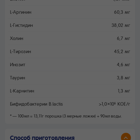
L-Аргинин
60,3 мг
L-Гистидин
38,02 мг
Холин
6,7 мг
L-Тирозин
45,2 мг
Инозит
4,6 мг
Таурин
3,8 мг
L-Карнитин
1,3 мг
Бифидобактерии B.lactis
>1,0×10
КОЕ/г
6
* — 100мл = 13,11г порошка (3 мерные ложки) + 90мл воды.
Способ приготовления