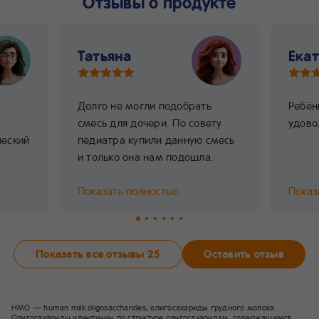
Отзывы о продукте
Татьяна
Екат
Долго не могли подобрать
Ребён
смесь для дочери. По совету
удово
ческий
педиатра купили данную смесь
и только она нам подошла.
Показать полностью
Показ
Показать все отзывы
25
Оставить отзыв
HMO — human milk oligosaccharides, олигосахариды грудного молока.
Олигосахариды идентичны по структуре олигосахаридам, содержащимся