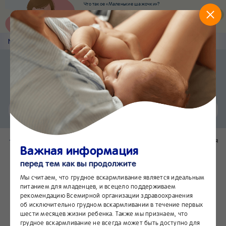
Что такое «Маленькие шажочки»?
Наш новый суперсервис для отслеживания
развития вашего малыша
Попробовать сейчас
Nestlé
Baby
&me
NAN®
Приложение Nestlé Baby&me
Установить
Еще быстрее и удобнее
Чат
24/7
Вернуться в каталог
Поделиться
Важная информация
перед тем как вы продолжите
Мы считаем, что грудное вскармливание является идеальным
питанием для младенцев, и всецело поддерживаем
рекомендацию Всемирной организации здравоохранения
об исключительно грудном вскармливании в течение первых
шести месяцев жизни ребенка. Также мы признаем, что
грудное вскармливание не всегда может быть доступно для