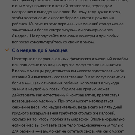
и они могут привести к ночной потливости, перепадам
настроения и выпадению волос. Вашему телу нужно время,
чтобы восстановиться после беременности и рождения
ребенка. Многие из этих первичных изменений станут менее
заметными и более контролируемыми примерно через
6 недель. Не пропускайте плановые осмотры и при любых
вопросах консультируйтесь со своим врачом.
С 6 недель до 6 месяцев
Некоторые из первоначальных физических изменений ослабли
или полностью прошли, но другие могут только начинаться.
В первые месяцы родительства вы можете чувствовать себя
уставшей и выглядеть соответственно. У вас могут появиться
боли в мышцах от ношения ребенка, кормления или ухода
за ним в неудобных позах. Кормление грудью может
действовать как естественный контрацептив, препятствуя
возвращению месячных. При этом может наблюдаться
снижение веса, что неудивительно, ведь всего на пять дней
грудного вскармливания требуется столько же калорий,
сколько на то, чтобы пробежать марафон! Вполне нормально,
если сейчас вы считаете свое тело предназначенным только
для ребенка — вам может не хотеться секса, или секс может