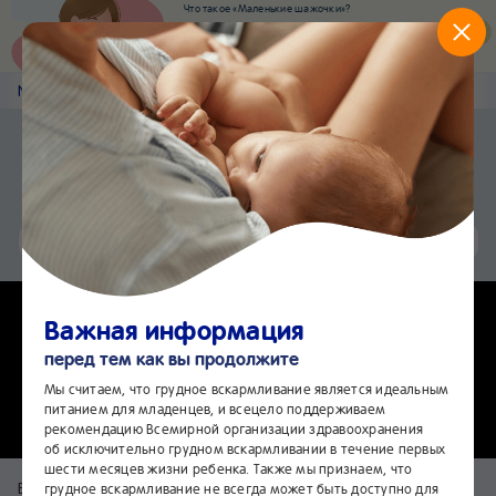
Что такое «Маленькие шажочки»?
Наш новый суперсервис для отслеживания
развития вашего малыша
Попробовать сейчас
Nestlé
Baby
&me
Чек-листы
Приложение Nestlé Baby&me
Установить
Еще быстрее и удобнее
Чат
24/7
Важная информация
Ваше тело после родов: как
перед тем как вы продолжите
вернуть его в форму
Мы считаем, что грудное вскармливание является идеальным
питанием для младенцев, и всецело поддерживаем
рекомендацию Всемирной организации здравоохранения
об исключительно грудном вскармливании в течение первых
шести месяцев жизни ребенка. Также мы признаем, что
Беременность и рождение ребенка меняют всю вашу жизнь —
грудное вскармливание не всегда может быть доступно для