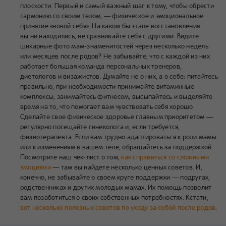
плоскости. Первый и самый важный шаг к тому, чтобы обрести
гармонию со своим телом, — физическое и эмоциональное
принятие «новой себя». На каком бы этапе восстановления
вы ни находились, не сравнивайте себя с другими. Видите
шикарные фото мам-знаменитостей через несколько недель
или месяцев после родов? Не забывайте, что с каждой из них
работает большая команда персональных тренеров,
диетологов и визажистов. Думайте не о них, а о себе: питайтесь
правильно, при необходимости принимайте витаминные
комплексы, занимайтесь фитнесом, высыпайтесь и выделяйте
время на то, что помогает вам чувствовать себя хорошо.
Сделайте свое физическое здоровье главным приоритетом —
регулярно посещайте гинеколога и, если требуется,
физиотерапевта. Если вам трудно адаптироваться к роли мамы
или к изменениям в вашем теле, обращайтесь за поддержкой.
Посмотрите наш чек-лист о том,
как справиться со сложными
эмоциями
— там вы найдете несколько ценных советов. И,
конечно, не забывайте о своем круге поддержки — подругах,
родственниках и других молодых мамах. Их помощь позволит
вам позаботиться о своих собственных потребностях. Кстати,
вот несколько полезных советов по уходу за собой после родов
.