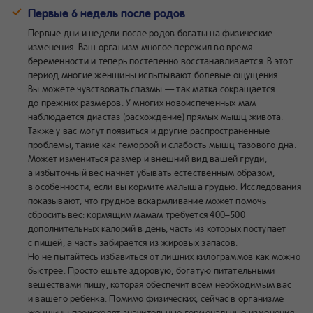
Первые 6 недель после родов
Первые дни и недели после родов богаты на физические
изменения. Ваш организм многое пережил во время
беременности и теперь постепенно восстанавливается. В этот
период многие женщины испытывают болевые ощущения.
Вы можете чувствовать спазмы — так матка сокращается
до прежних размеров. У многих новоиспеченных мам
наблюдается диастаз (расхождение) прямых мышц живота.
Также у вас могут появиться и другие распространенные
проблемы, такие как геморрой и слабость мышц тазового дна.
Может измениться размер и внешний вид вашей груди,
а избыточный вес начнет убывать естественным образом,
в особенности, если вы кормите малыша грудью. Исследования
показывают, что грудное вскармливание может помочь
сбросить вес: кормящим мамам требуется 400–500
дополнительных калорий в день, часть из которых поступает
с пищей, а часть забирается из жировых запасов.
Но не пытайтесь избавиться от лишних килограммов как можно
быстрее. Просто ешьте здоровую, богатую питательными
веществами пищу, которая обеспечит всем необходимым вас
и вашего ребенка. Помимо физических, сейчас в организме
женщины происходят значительные гормональные изменения,