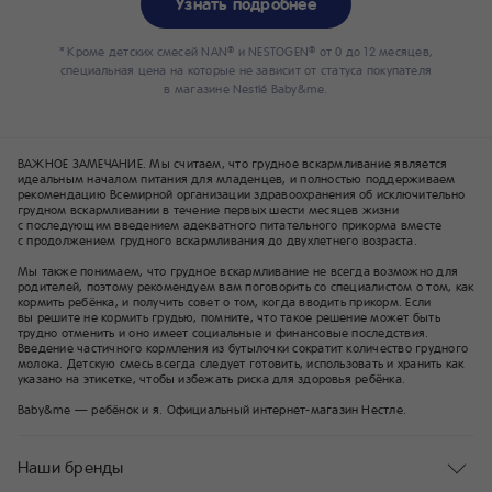
Узнать подробнее
* Кроме детских смесей NAN
и NESTOGEN
от 0 до 12 месяцев,
®
®
специальная цена на которые не зависит от статуса покупателя
в магазине Nestlé Baby&me.
ВАЖНОЕ ЗАМЕЧАНИЕ. Мы считаем, что грудное вскармливание является
идеальным началом питания для младенцев, и полностью поддерживаем
рекомендацию Всемирной организации здравоохранения об исключительно
грудном вскармливании в течение первых шести месяцев жизни
с последующим введением адекватного питательного прикорма вместе
с продолжением грудного вскармливания до двухлетнего возраста.
Мы также понимаем, что грудное вскармливание не всегда возможно для
родителей, поэтому рекомендуем вам поговорить со специалистом о том, как
кормить ребёнка, и получить совет о том, когда вводить прикорм. Если
вы решите не кормить грудью, помните, что такое решение может быть
трудно отменить и оно имеет социальные и финансовые последствия.
Введение частичного кормления из бутылочки сократит количество грудного
молока. Детскую смесь всегда следует готовить, использовать и хранить как
указано на этикетке, чтобы избежать риска для здоровья ребёнка.
Baby&me — ребёнок и я. Официальный интернет-магазин Нестле.
Наши бренды