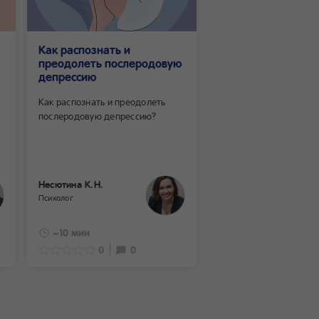
Как распознать и
Как родителям из
преодолеть послеродовую
выгорания в перв
депрессию
жизни ребёнка
Как распознать и преодолеть
Как родителям избежа
послеродовую депрессию?
выгорания в первые г
ребёнка?
Несютина К.Н.
Несютина К.Н.
Психолог
Психолог
~10 мин
~8 мин
0
0
0
0