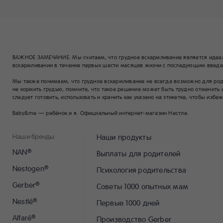
ВАЖНОЕ ЗАМЕЧАНИЕ. Мы считаем, что грудное вскармливание является идеа
вскармливании в течение первых шести месяцев жизни с последующим введен
Мы также понимаем, что грудное вскармливание не всегда возможно для родит
не кормить грудью, помните, что такое решение может быть трудно отменить 
следует готовить, использовать и хранить как указано на этикетке, чтобы избе
Baby&me — ребёнок и я. Официальный интернет-магазин Нестле.
Наши бренды
Наши продукты
NAN
®
Выплаты для родителей
Nestogen
®
Психология родительства
Gerber
®
Советы 1000 опытных мам
Nestlé
®
Первые 1000 дней
Alfaré
®
Производство Gerber