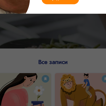
ихология родительс
Все записи