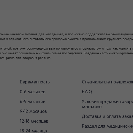
льным началом питания для младенцев, и полностью поддерживаем рекомендацию
ием адекватного питательного прикорма вместе с продолжением грудного вскарм
елей, поэтому рекомендуем вам поговорить со специалистом о том, как кормить ре
и оно имеет социальные и финансовые последствия. Введение частичного кормлени
жать риска для здоровья ребёнка.
Беременность
Специальные предложе
0-6 месяцев
F.A.Q
6-9 месяцев
Условия продажи товаро
магазине
9-12 месяцев
Доставка и оплата зака
12-18 месяцев
Раздел для медицински
18-24 месяца