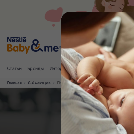
Статьи
Бренды
Интернет-магазин
Клуб Nestlé Baby
Главная
0-6 месяцев
Психология родительства