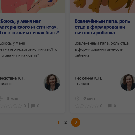
«Боюсь, у меня нет
Вовлечённый папа: роль
материнского инстинкта».
отца в формировании
Что это значит и как быть?
личности ребенка
«Боюсь, у меня
Вовлечённый папа: роль отца
нетматеринскогоинстинкта».Что
в формировании личности
это значит и как быть?
ребенка
Несютина К.Н.
Несютина К.Н.
Психолог
Психолог
~8 мин
~9 мин
0
0
0
0
1
2