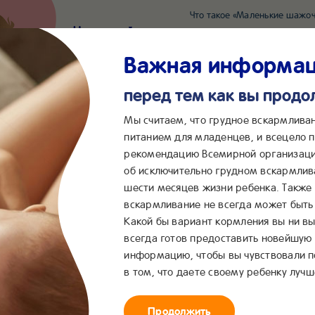
Что такое «Маленькие шажоч
Наш новый суперсервис для отслеживания 
Попробовать сейчас
Важная информа
перед тем как вы прод
*2055
Сообщения в ВКонта
Мы считаем, что грудное вскармлива
питанием для младенцев, и всецело
рекомендацию Всемирной организаци
...
&me
Сервисы
Бейбимания
об исключительно грудном вскармлив
шести месяцев жизни ребенка. Также
вскармливание не всегда может быть 
Какой бы вариант кормления вы ни вы
всегда готов предоставить новейшую
информацию, чтобы вы чувствовали 
в том, что даете своему ребенку лучш
Продолжить