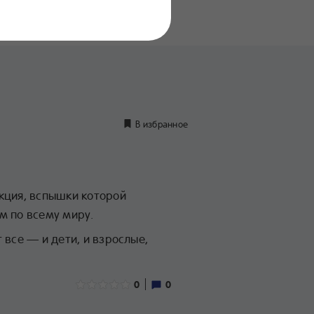
нение
дуктов
В избранное
кция, вспышки которой
м по всему миру.
 все — и дети, и взрослые,
0
0