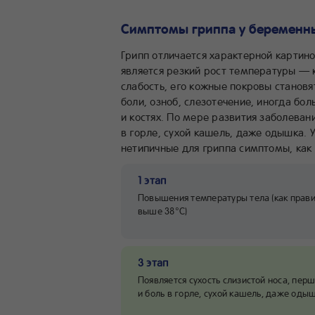
Симптомы гриппа у беременн
Грипп отличается характерной картин
является резкий рост температуры — 
слабость, его кожные покровы становя
боли, озноб, слезотечение, иногда бо
и костях. По мере развития заболевани
в горле, сухой кашель, даже одышка.
нетипичные для гриппа симптомы, как 
1 этап
Повышения температуры тела (как прав
выше 38°C)
3 этап
Появляется сухость слизистой носа, пер
и боль в горле, сухой кашель, даже одыш