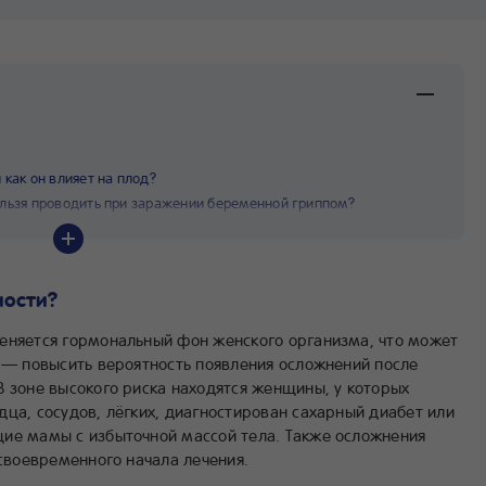
 как он влияет на плод?
ельзя проводить при заражении беременной гриппом?
па у беременных?
ности?
еняется гормональный фон женского организма, что может
е — повысить вероятность появления осложнений после
В зоне высокого риска находятся женщины, у которых
ца, сосудов, лёгких, диагностирован сахарный диабет или
ие мамы с избыточной массой тела. Также осложнения
есвоевременного начала лечения.