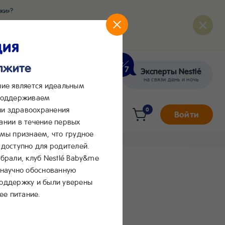
ки»?
развития вашего малыша
ция
олжите
Эксперты Nestlé
кте
Сообщения в Max
на связи день и ночь
ние является идеальным
 поддерживаем
и здравоохранения
0
Войти
ании в течение первых
 мы признаем, что грудное
доступно для родителей.
брали, клуб Nestlé Baby&me
 научно обоснованную
поддержку и были уверены
ее питание.