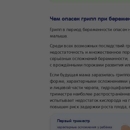
Чем опасен грипп при беремен
Грипп в период беременности опасен 
малыша.
Среди всех возможных последствий г
недостаточность и множественное по
серьёзных осложнений беременности,
с врождёнными пороками развития или
Если будущая мама заразилась гриппо
форме, характерными осложнениями у
и лицевой части черепа, гидроцефали
триместре наиболее распространённая
испытывает недостаток кислорода на 
повышен риск задержки роста плода,
Первый триместр
характерные осложнения у ребёнка