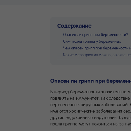
Содержание
Опасен ли грипп при беременности?
Симптомы гриппа у беременных
Чем опасен грипп при беременности и
Какие мероприятия можно, а какие н
Лечение гриппа при беременности
Какая существует профилактика грип
Опасен ли грипп при беремен
В период беременности значительно м
повлиять на иммунитет, как следстви
перенесённых вирусных заболеваний. 
имеются хронические заболевания серд
другие эндокринные нарушения, будущ
после гриппа могут появиться из-за н