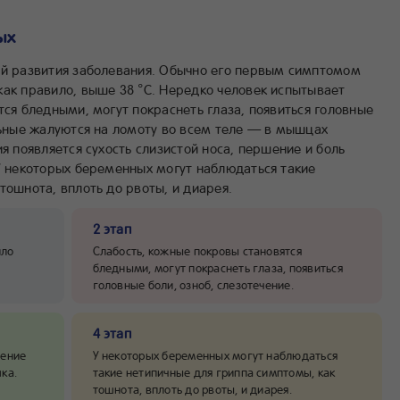
ых
ой развития заболевания. Обычно его первым симптомом
как правило, выше 38 °C. Нередко человек испытывает
тся бледными, могут покраснеть глаза, появиться головные
льные жалуются на ломоту во всем теле — в мышцах
я появляется сухость слизистой носа, першение и боль
 У некоторых беременных могут наблюдаться такие
тошнота, вплоть до рвоты, и диарея.
2 этап
ило
Слабость, кожные покровы становятся
бледными, могут покраснеть глаза, появиться
головные боли, озноб, слезотечение.
4 этап
шение
У некоторых беременных могут наблюдаться
ка.
такие нетипичные для гриппа симптомы, как
тошнота, вплоть до рвоты, и диарея.