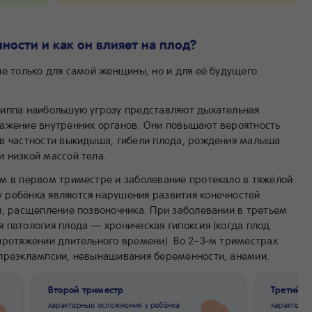
ности и как он влияет на плод?
не только для самой женщины, но и для её будущего
риппа наибольшую угрозу представляют дыхательная
ражение внутренних органов. Они повышают вероятность
 в частности выкидыша, гибели плода, рождения малыша
 низкой массой тела.
м в первом триместре и заболевание протекало в тяжёлой
 ребёнка являются нарушения развития конечностей
я, расщепление позвоночника. При заболевании в третьем
 патология плода — хроническая гипоксия (когда плод
протяжении длительного времени). Во 2–3-м триместрах
 преэклампсии, невынашивания беременности, анемии.
Второй триместр
Третий т
характерные осложнения у ребёнка
характерн