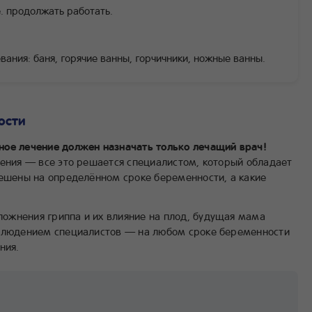
е. продолжать работать.
ания: баня, горячие ванны, горчичники, ножные ванны.
ости
ное лечение должен назначать только лечащий врач!
нения — все это решается специалистом, который обладает
решены на определённом сроке беременности, а какие
ожнения гриппа и их влияние на плод, будущая мама
аблюдением специалистов — на любом сроке беременности
ния.