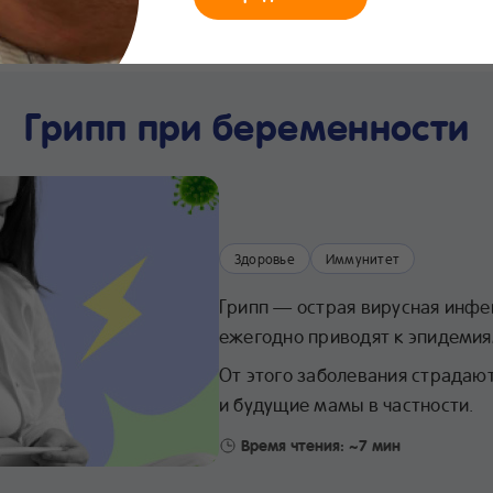
мания
Что нового
Интернет-
Линия заботы
Хра
магазин
24/7
про
Грипп при беременности
Здоровье
Иммунитет
Грипп — острая вирусная инфе
ежегодно приводят к эпидемия
От этого заболевания страдают
и будущие мамы в частности.
Время чтения: ~7 мин