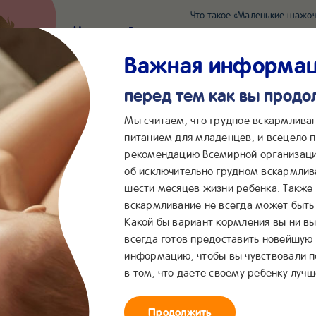
Что такое «Маленькие шажоч
Наш новый суперсервис для отслеживания 
Попробовать сейчас
Важная информа
перед тем как вы прод
*2055
Сообщения в ВКонта
Мы считаем, что грудное вскармлива
питанием для младенцев, и всецело
рекомендацию Всемирной организаци
...
&me
Сервисы
Бейбимания
об исключительно грудном вскармлив
шести месяцев жизни ребенка. Также
вскармливание не всегда может быть 
Какой бы вариант кормления вы ни вы
всегда готов предоставить новейшую
информацию, чтобы вы чувствовали 
в том, что даете своему ребенку лучш
Продолжить