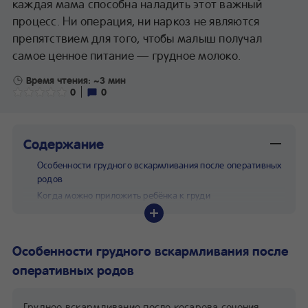
каждая мама способна наладить этот важный
процесс. Ни операция, ни наркоз не являются
препятствием для того, чтобы малыш получал
самое ценное питание — грудное молоко.
Время чтения: ~3 мин
0
0
Содержание
Особенности грудного вскармливания после оперативных
родов
Когда можно приложить ребёнка к груди
Возможные трудности
Удобные позы для кормления ребёнка
Поддержка мамы после кесарева сечения
Особенности грудного вскармливания после
оперативных родов
Грудное вскармливание после кесарева сечения