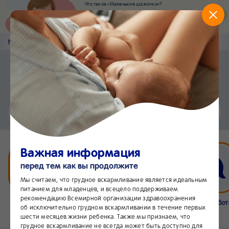
Что такое «Маленькие шажочки»?
Наш новый суперсервис для отслеживания
развития вашего малыша
Попробовать сейчас
Nestlé
Baby
&me
Статьи
Приложение Nestlé Baby&me
Установить
Еще быстрее и удобнее
Чат
24/7
Важная информация
перед тем как вы продолжите
Мы считаем, что грудное вскармливание является идеальным
питанием для младенцев, и всецело поддерживаем
рекомендацию Всемирной организации здравоохранения
Бейбимания
Что нового
Интернет-
Линия забо
об исключительно грудном вскармливании в течение первых
магазин
24/7
шести месяцев жизни ребенка. Также мы признаем, что
грудное вскармливание не всегда может быть доступно для