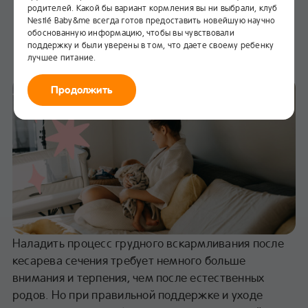
родителей. Какой бы вариант кормления вы ни выбрали, клуб
Грудное вскармливание
Nestlé Baby&me всегда готов предоставить новейшую научно
после кесарева сечения
обоснованную информацию, чтобы вы чувствовали
поддержку и были уверены в том, что даете своему ребенку
лучшее питание.
В избранное
Продолжить
Наладить процесс грудного вскармливания после
кесарева сечения требует немного больше
внимания и терпения, чем после естественных
родов. Но при правильной поддержке и уходе