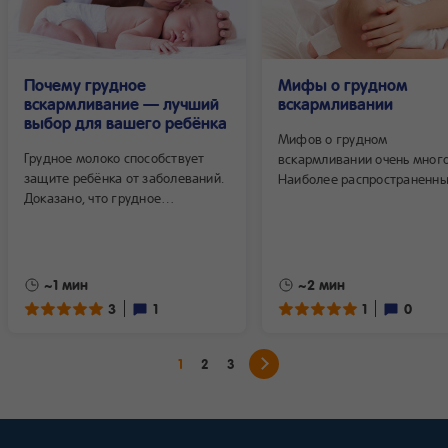
Почему грудное
Мифы о грудном
вскармливание — лучший
вскармливании
выбор для вашего ребёнка
Мифов о грудном
Грудное молоко способствует
вскармливании очень много
защите ребёнка от заболеваний.
Наиболее распространенн
Доказано, что грудное
являются:
вскармливание предотвращает
такие детские заболевания, как
желудочно-кишечные инфекции,
воспаление среднего уха
~1 мин
~2 мин
и респираторные инфекции. Оно
3
1
1
0
также способствует защите
ребёнка от аллергии (прежде
всего атопического дерматита,
1
2
3
позднее — респираторной
аллергии, а именно астмы).