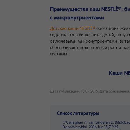
Преимущества каш NESTLÉ
: б
®
с микронутриентами
Детские каши NESTLÉ
обогащены живы
®
содержатся в кишечнике детей, получ
с ключевыми микронутриентами (витам
обеспечивают полноценный рост и раз
системы.
Каши NE
Дата публикации: 16.09.2016.
Дата обновления: 
Список литературы
O’Callaghan A, van Sinderen D. Bifidoba
Front Microbiol. 2016 Jun 15;7:925.