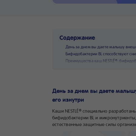
Содержание
День за днем вы даете малышу внеш
Бифидобактерии BL способствуют сни
Преимущества каш NESTLÉ
: бифидоб
®
День за днем вы даете малыш
его изнутри
Каши NESTLÉ
специально разработаны
®
бифидобактерии BL и микронутриент
естественные защитные силы организ