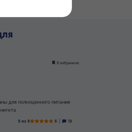
нение
дуктов
для
В избранное
ны для полноценного питания
нитета.
5 из 5
5
13