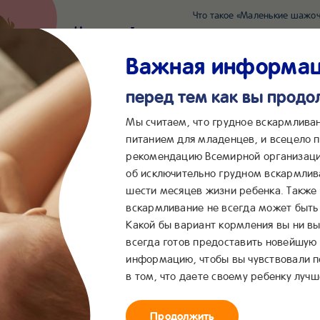
Что такое «Маленькие шажоч
Наш новый суперсервис для отслеживания 
Попробовать сейчас
Важная информа
перед тем как вы прод
*2055
Сообщения в ВКонта
Мы считаем, что грудное вскармлива
питанием для младенцев, и всецело
рекомендацию Всемирной организаци
...
&me
Сервисы
Бейбимания
об исключительно грудном вскармлив
шести месяцев жизни ребенка. Также
ля иммунитета?
вскармливание не всегда может быть 
Какой бы вариант кормления вы ни вы
всегда готов предоставить новейшую
информацию, чтобы вы чувствовали 
в том, что даете своему ребенку лучш
Продолжить