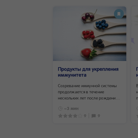
Продукты для укрепления
иммунитета
Созревание иммунной системы
продолжается в течение
нескольких лет после рождения.
Есть ряд продуктов, которые
~3 мин
помогут укрепить иммунитет
9
9
вашего ребенка и уменьшить
риск заболеваний...