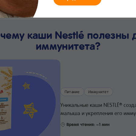
мания
Что нового
Интернет-
Линия заботы
Хра
магазин
24/7
про
чему каши Nestlé полезны 
иммунитета?
Питание
Иммунитет
Уникальные каши NESTLÉ
созда
®
малыша и укрепления его имму
Время чтения: ~1 мин