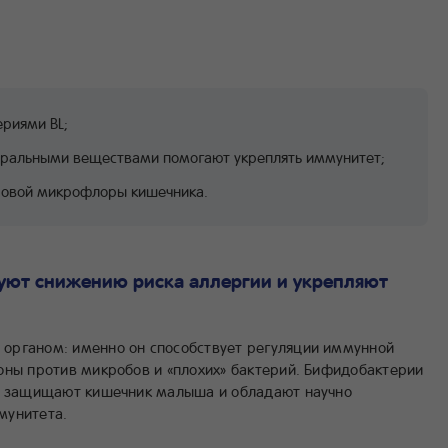
риями BL;
еральными веществами помогают укреплять иммунитет;
ровой микрофлоры кишечника.
уют снижению риска аллергии и укрепляют
органом: именно он способствует регуляции иммунной
оны против микробов и «плохих» бактерий. Бифидобактерии
ые защищают кишечник малыша и обладают научно
мунитета.