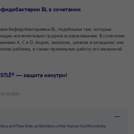
ифидобактерии BL в сочетании
ми бифидобактериями BL, подобными тем, которые
ающих исключительно грудное вскармливание. В сочетании
инами А, С и D, йодом, железом, цинком и кальцием) они
витие ребёнка, а также правильную работу его иммунной
STLÉ
— защита изнутри!
®
02.04.2026.
cteria and Their Role as Members of the Human Gut Microbiota.