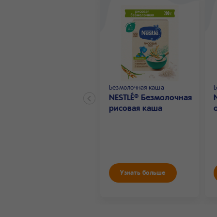
Безмолочная каша
NESTLÉ
Безмолочная
®
рисовая каша
Узнать больше