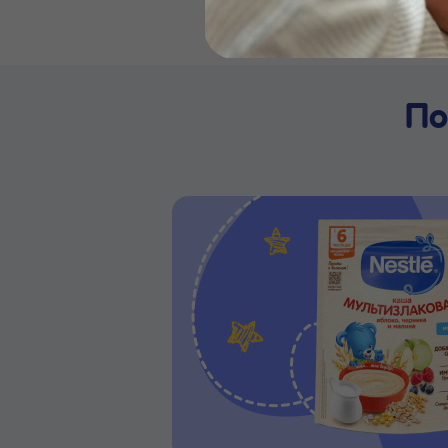
Бейби
По