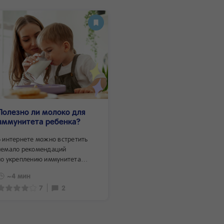
Полезно ли молоко для
иммунитета ребенка?
В интернете можно встретить
немало рекомендаций
по укреплению иммунитета
малыша, и часто родителям
~4 мин
советуют обратить внимание
7
2
на молоко и кисломолочные
продукты. Авторы статей
рассказывают о пользе
молочного белка, лактоферрина,