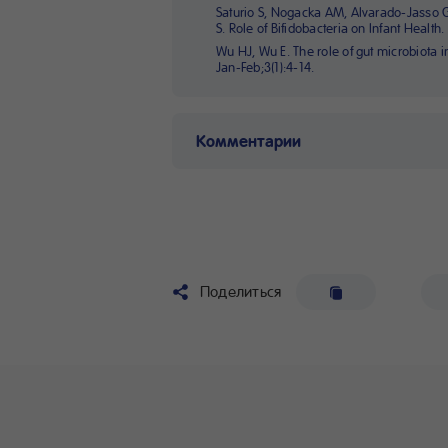
Saturio S, Nogacka AM, Alvarado-Jasso 
S. Role of Bifidobacteria on Infant Healt
Wu HJ, Wu E. The role of gut microbiota
Jan-Feb;3(1):4-14.
Комментарии
Поделиться