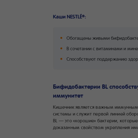
Каши NESTLÉ
:
®
Обогащены живыми бифидобакте
В сочетании с витаминами и мин
Способствуют поддержанию здо
Бифидобактерии BL способств
иммунитет
Кишечник является важным иммунным 
системы и служит первой линией обор
BL — это «хорошие» бактерии, котор
доказанным свойством укрепления им