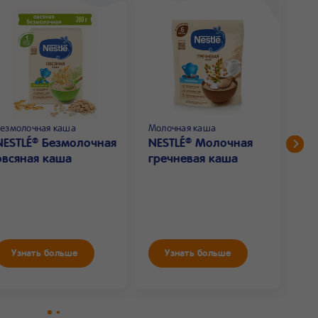
Безмолочная каша
Молочная каша
Мол
NESTLÉ
Безмолочная
NESTLÉ
Молочная
NE
®
®
овсяная каша
гречневая каша
му
с 
Узнать больше
Узнать больше