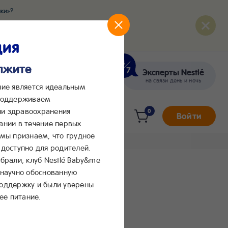
ки»?
развития вашего малыша
ция
олжите
Эксперты Nestlé
кте
Сообщения в Max
на связи день и ночь
ние является идеальным
 поддерживаем
и здравоохранения
0
Войти
ании в течение первых
 мы признаем, что грудное
доступно для родителей.
брали, клуб Nestlé Baby&me
 научно обоснованную
поддержку и были уверены
ее питание.