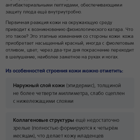
антибактериальными пептидами, обеспечивающими
Что делать родителям при сыпи?
защиту плода ещё внутриутробно.
Когда обращаться к врачу?
Современные рекомендации по уходу за кожей
Первичная реакция кожи на окружающую среду
новорождённого
приводит к возникновению физиологического катара. Что
Предупреждение появления сыпи у новорождённых
это такое? Это этапные изменения со стороны кожи: кожа
приобретает насыщенный красный, иногда с фиолетовым
отливом, цвет; через два-три дня покраснение переходит
в шелушение, наиболее заметное на руках и ногах.
Из особенностей строения кожи можно отметить:
Наружный слой кожи
(эпидермис), толщиной
не более четверти миллиметра, слабо сцеплен
с нижележащими слоями
Коллагеновые структуры
ещё недостаточно
зрелые (полностью формируются к четырём
месяцам), что делает кожу младенцев