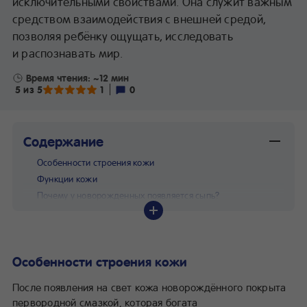
исключительными свойствами. Она служит важным
средством взаимодействия с внешней средой,
позволяя ребёнку ощущать, исследовать
и распознавать мир.
Время чтения: ~12 мин
5 из 5
1
0
Содержание
Особенности строения кожи
Функции кожи
Почему у новорожденных появляется сыпь?
Виды сыпи у младенцев
Физиологические (транзиторные) изменения кожи:
Патологические изменения кожи
Особенности строения кожи
Патологические состояния, спровоцированные
механическим воздействием
После появления на свет кожа новорождённого покрыта
Если у малыша появилась сыпь, как отличить норму
первородной смазкой, которая богата
от патологии?