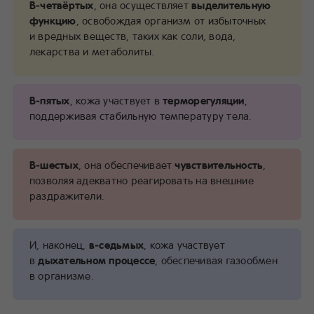
В‑четвёртых
, она осуществляет
выделительную
функцию
, освобождая организм от избыточных
и вредных веществ, таких как соли, вода,
лекарства и метаболиты.
В‑пятых
, кожа участвует в
терморегуляции
,
поддерживая стабильную температуру тела.
В‑шестых
, она обеспечивает
чувствительность
,
позволяя адекватно реагировать на внешние
раздражители.
И, наконец,
в‑седьмых
, кожа участвует
в
дыхательном процессе
, обеспечивая газообмен
в организме.