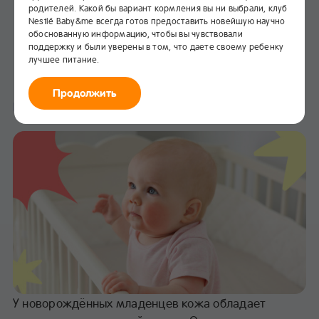
родителей. Какой бы вариант кормления вы ни выбрали, клуб
Что важно знать о коже и
Nestlé Baby&me всегда готов предоставить новейшую научно
кожных высыпаниях у
обоснованную информацию, чтобы вы чувствовали
младенцев
поддержку и были уверены в том, что даете своему ребенку
лучшее питание.
В избранное
Продолжить
Здоровье
У новорождённых младенцев кожа обладает