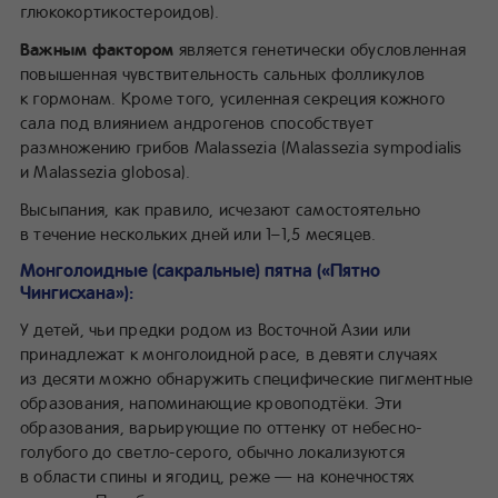
глюкокортикостероидов).
Важным фактором
является генетически обусловленная
повышенная чувствительность сальных фолликулов
к гормонам. Кроме того, усиленная секреция кожного
сала под влиянием андрогенов способствует
размножению грибов Malassezia (Malassezia sympodialis
и Malassezia globosa).
Высыпания, как правило, исчезают самостоятельно
в течение нескольких дней или 1–1,5 месяцев.
Монголоидные (сакральные) пятна («Пятно
Чингисхана»):
У детей, чьи предки родом из Восточной Азии или
принадлежат к монголоидной расе, в девяти случаях
из десяти можно обнаружить специфические пигментные
образования, напоминающие кровоподтёки. Эти
образования, варьирующие по оттенку от небесно-
голубого до светло-серого, обычно локализуются
в области спины и ягодиц, реже — на конечностях