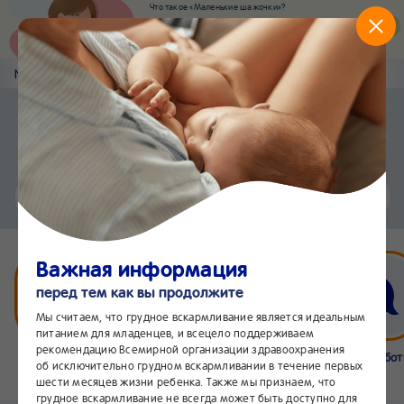
Что такое «Маленькие шажочки»?
Наш новый суперсервис для отслеживания
развития вашего малыша
Попробовать сейчас
Nestlé
Baby
&me
Статьи
Приложение Nestlé Baby&me
Установить
Еще быстрее и удобнее
Чат
24/7
Важная информация
перед тем как вы продолжите
Мы считаем, что грудное вскармливание является идеальным
питанием для младенцев, и всецело поддерживаем
рекомендацию Всемирной организации здравоохранения
Бейбимания
Что нового
Интернет-
Линия забо
об исключительно грудном вскармливании в течение первых
магазин
24/7
шести месяцев жизни ребенка. Также мы признаем, что
грудное вскармливание не всегда может быть доступно для