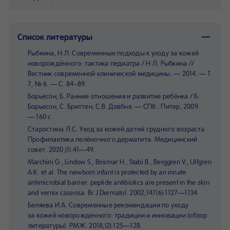
Список литературы
Рыбкина, Н.Л. Современные подходы к уходу за кожей
новорождённого: тактика педиатра / Н.Л. Рыбкина //
Вестник современной клинической медицины. — 2014. — Т.
7, № 6. — С. 84–89.
Борьесон, Б. Ранние отношения и развитие ребёнка / Б.
Борьесон, С. Бриттен, С.В. Довбня. — СПб.: Питер, 2009.
— 160 с.
Старостина Л.С. Уход за кожей детей грудного возраста.
Профилактика пелёночного дерматита. Медицинский
совет. 2020;(1):41—49.
Marchini G., Lindow S., Brismar H., Stabi B., Berggren V., Ulfgren
A.K. et al. The newborn infant is protected by an innate
antimicrobial barrier: peptide antibiotics are present in the skin
and vernix caseosa. Br J Dermatol. 2002;147(6):1127—1134.
Беляева И.А. Современные рекомендации по уходу
за кожей новорождённого: традиции и инновации (обзор
литературы). РМЖ. 2018;(2):125—128.