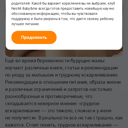
родителей. Какой бы вариант кормления вы ни выбрали, клуб
Nestlé Baby&me всегда готов предоставить новейшую научно
обоснованную информацию, чтобы вы чувствовали
поддержку и были уверены в том, что даете своему ребенку
лучшее питание.
Продолжить
Ещё во время беременности будущие мамы
изучают различные книги, статьи и рекомендации
по уходу за малышом и грудному вскармливанию.
Рекомендации в отношении питания, образа жизни
и различных ограничений и запретов настолько
разнообразные и противоречивые, что
складывается неверное мнение: «грудное
вскармливание — это тяжело, сложно и у меня
не получится». В реальности все не так страшно, как
кажется. Стоит понять, грудное вскармливание —