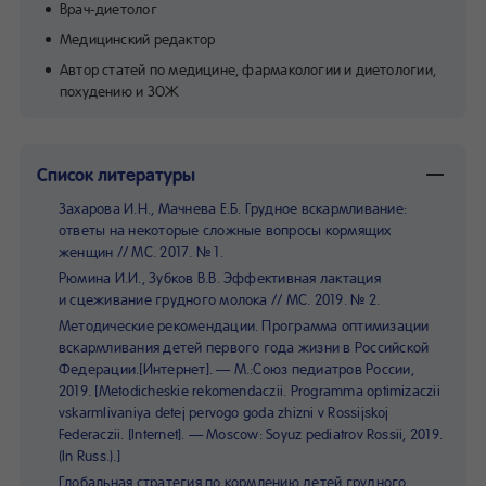
Врач-диетолог
Медицинский редактор
Автор статей по медицине, фармакологии и диетологии,
похудению и ЗОЖ
Список литературы
Захарова И.Н., Мачнева Е.Б. Грудное вскармливание:
ответы на некоторые сложные вопросы кормящих
женщин // МС. 2017. № 1.
Рюмина И.И., Зубков В.В. Эффективная лактация
и сцеживание грудного молока // МС. 2019. № 2.
Методические рекомендации. Программа оптимизации
вскармливания детей первого года жизни в Российской
Федерации.[Интернет]. — М.:Союз педиатров России,
2019. [Metodicheskie rekomendaczii. Programma optimizaczii
vskarmlivaniya detej pervogo goda zhizni v Rossijskoj
Federaczii. [Internet]. — Moscow: Soyuz pediatrov Rossii, 2019.
(In Russ.).]
Глобальная стратегия по кормлению детей грудного