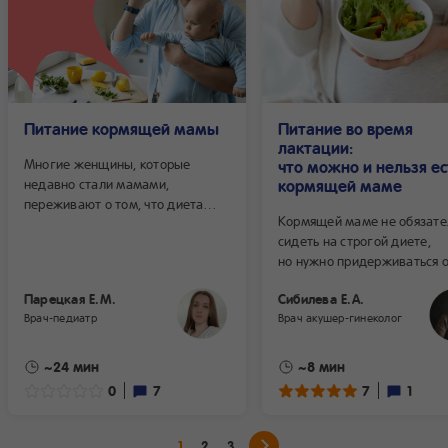
Питание кормящей мамы
Питание во время
лактации:
Многие женщины, которые
что можно и нельзя ес
недавно стали мамами,
кормящей маме
переживают о том, что диета
Кормящей маме не обязате
во время грудного
сидеть на строгой диете,
вскармливания станет для них
но нужно придерживаться 
тягостной, сложной, создаст
принципов здорового питан
массу ограничений в выборе
Парецкая Е.М.
Сибилева Е.А.
Рассказываем, что должно 
продуктов, и ееё рацион будет
Врач-педиатр
Врач акушер-гинеколог
в рационе женщины во вре
настолько скудным, что
лактации, а какие продукты
не позволит правильно
лучше исключить.
восстановиться после
~24 мин
~8 мин
беременности и родов.
0
7
7
1
Родственники и знакомые дают
свои советы о том, что можно
и что нельзя.
1
2
3