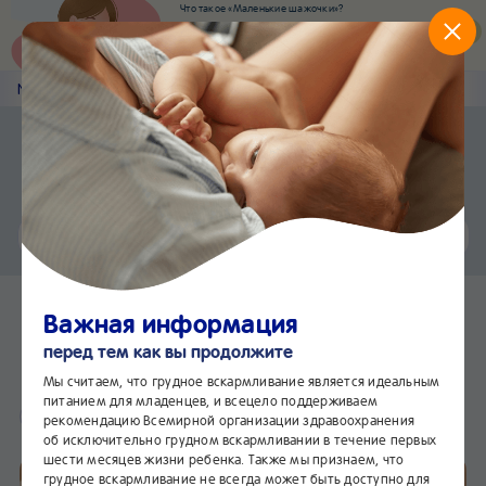
Что такое «Маленькие шажочки»?
Наш новый суперсервис для отслеживания
развития вашего малыша
Попробовать сейчас
Nestlé
Baby
&me
Статьи
Приложение Nestlé Baby&me
Установить
Еще быстрее и удобнее
Чат
24/7
Чего следует избегать
Важная информация
при грудном вскармливании
перед тем как вы продолжите
В избранное
Мы считаем, что грудное вскармливание является идеальным
питанием для младенцев, и всецело поддерживаем
Грудное вскармливание
рекомендацию Всемирной организации здравоохранения
об исключительно грудном вскармливании в течение первых
шести месяцев жизни ребенка. Также мы признаем, что
грудное вскармливание не всегда может быть доступно для