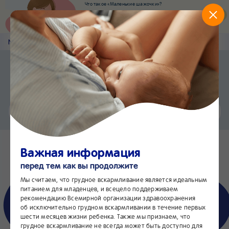
Что такое «Маленькие шажочки»?
Наш новый суперсервис для отслеживания
развития вашего малыша
Попробовать сейчас
Nestlé
Baby
&me
Главная
Приложение Nestlé Baby&me
Установить
Еще быстрее и удобнее
Чат
24/7
Важная информация
перед тем как вы продолжите
Мы считаем, что грудное вскармливание является идеальным
питанием для младенцев, и всецело поддерживаем
рекомендацию Всемирной организации здравоохранения
об исключительно грудном вскармливании в течение первых
шести месяцев жизни ребенка. Также мы признаем, что
грудное вскармливание не всегда может быть доступно для