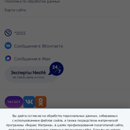
Политика по обработке данных
Карта сайта
*2055
Сообщения в ВКонтакте
Сообщения в Max
Эксперты Nestlé
на связи день и ночь
ЧАТ-БОТ
© Компания Nestlé, 2026 г. Все права защищены.
Вы даёте согласие на обработку персональных данных, собираемых
® Владелец товарных знаков: Société des Produits Nestlé S.A. (Швейцария).
с использованием файлов cookie, а также посредством метрической
программы «Яндекс Метрика», в целях профилирования посетителей сайта,
получения статистических данных о посещении сайта. Если вы не хотите,