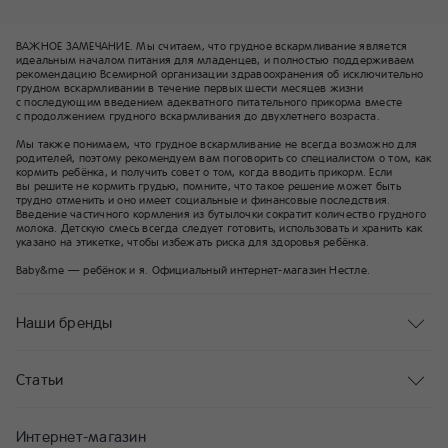
ВАЖНОЕ ЗАМЕЧАНИЕ. Мы считаем, что грудное вскармливание является
идеальным началом питания для младенцев, и полностью поддерживаем
рекомендацию Всемирной организации здравоохранения об исключительно
грудном вскармливании в течение первых шести месяцев жизни
с последующим введением адекватного питательного прикорма вместе
с продолжением грудного вскармливания до двухлетнего возраста.
Мы также понимаем, что грудное вскармливание не всегда возможно для
родителей, поэтому рекомендуем вам поговорить со специалистом о том, как
кормить ребёнка, и получить совет о том, когда вводить прикорм. Если
вы решите не кормить грудью, помните, что такое решение может быть
трудно отменить и оно имеет социальные и финансовые последствия.
Введение частичного кормления из бутылочки сократит количество грудного
молока. Детскую смесь всегда следует готовить, использовать и хранить как
указано на этикетке, чтобы избежать риска для здоровья ребёнка.
Baby&me — ребёнок и я. Официальный интернет-магазин Нестле.
Наши бренды
Статьи
Интернет-магазин