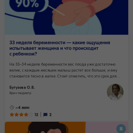
33 неделя беременности — какие ощущения
испытывает женщина и что происходит
с ребенком?
На 33–34 неделе беременности вес плода уже достаточно
велик, с каждым месяцем малыш растет все больше, и ему
становится тесно в матке. Стоит отметить, что это срок для
третьего скринингового УЗИ, которое определяет
Бутузова О.В.
дальнейшую тактику ведения беременности и родов. В этот
Врач-педиатр
период развития плод начинает готовиться к рождению —
совершенствуются зрение и слух, органы дыхания,
пищеварения и выделения. Несмотря на то, что на сроке
~4 мин
33 недели беременности до появления малыша на свет еще
12
2
довольно долго, организм будущей мамы уже сейчас
начинает активно готовиться к родам и грудному
вскармливанию.