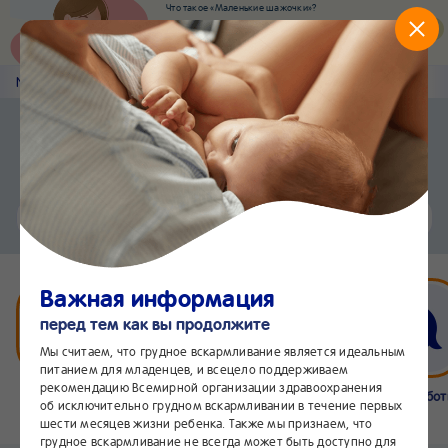
Что такое «Маленькие шажочки»?
Наш новый суперсервис для отслеживания
развития вашего малыша
Попробовать сейчас
Nestlé
Baby
&me
Статьи
Приложение Nestlé Baby&me
Установить
Еще быстрее и удобнее
Чат
24/7
Важная информация
перед тем как вы продолжите
Мы считаем, что грудное вскармливание является идеальным
питанием для младенцев, и всецело поддерживаем
рекомендацию Всемирной организации здравоохранения
Бейбимания
Что нового
Интернет-
Линия забо
об исключительно грудном вскармливании в течение первых
магазин
24/7
шести месяцев жизни ребенка. Также мы признаем, что
грудное вскармливание не всегда может быть доступно для