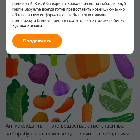
родителей. Какой бы вариант кормления вы ни выбрали, клуб
Антиоксиданты в продуктах
Nestlé Baby&me всегда готов предоставить новейшую научно
питания
обоснованную информацию, чтобы вы чувствовали
поддержку и были уверены в том, что даете своему ребенку
лучшее питание.
В избранное
Питание
Продолжить
Антиоксиданты — это вещества, ответственные
за борьбу с опасными веществами — свободными