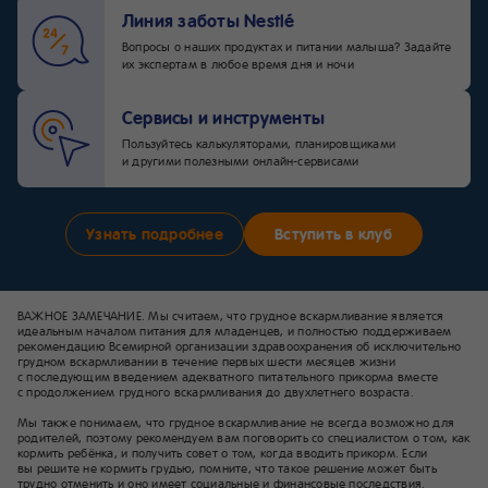
Линия заботы Nestlé
Вопросы о наших продуктах и питании малыша? Задайте
их экспертам в любое время дня и ночи
Сервисы и инструменты
Пользуйтесь калькуляторами, планировщиками
и другими полезными онлайн-сервисами
Узнать подробнее
Вступить в клуб
ВАЖНОЕ ЗАМЕЧАНИЕ. Мы считаем, что грудное вскармливание является
идеальным началом питания для младенцев, и полностью поддерживаем
рекомендацию Всемирной организации здравоохранения об исключительно
грудном вскармливании в течение первых шести месяцев жизни
с последующим введением адекватного питательного прикорма вместе
с продолжением грудного вскармливания до двухлетнего возраста.
Мы также понимаем, что грудное вскармливание не всегда возможно для
родителей, поэтому рекомендуем вам поговорить со специалистом о том, как
кормить ребёнка, и получить совет о том, когда вводить прикорм. Если
вы решите не кормить грудью, помните, что такое решение может быть
трудно отменить и оно имеет социальные и финансовые последствия.