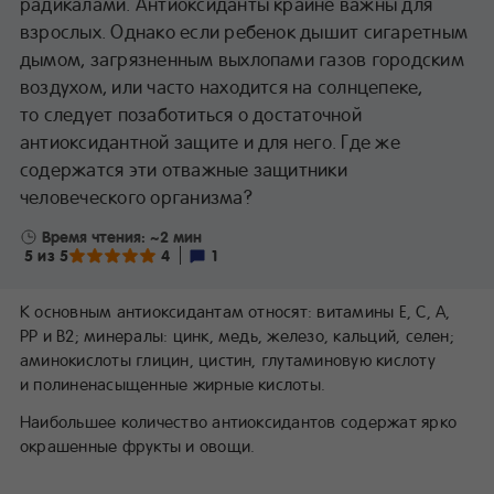
радикалами. Антиоксиданты крайне важны для
взрослых. Однако если ребенок дышит сигаретным
дымом, загрязненным выхлопами газов городским
воздухом, или часто находится на солнцепеке,
то следует позаботиться о достаточной
антиоксидантной защите и для него. Где же
содержатся эти отважные защитники
человеческого организма?
Время чтения: ~2 мин
5 из 5
4
1
К основным антиоксидантам относят: витамины Е, С, А,
РР и В2; минералы: цинк, медь, железо, кальций, селен;
аминокислоты глицин, цистин, глутаминовую кислоту
и полиненасыщенные жирные кислоты.
Наибольшее количество антиоксидантов содержат ярко
окрашенные фрукты и овощи.