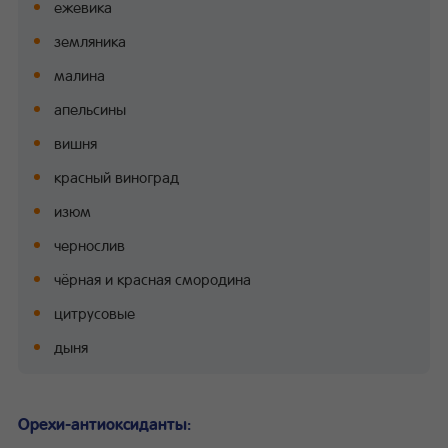
ежевика
земляника
малина
апельсины
вишня
красный виноград
изюм
чернослив
чёрная и красная смородина
цитрусовые
дыня
Орехи-антиоксиданты: