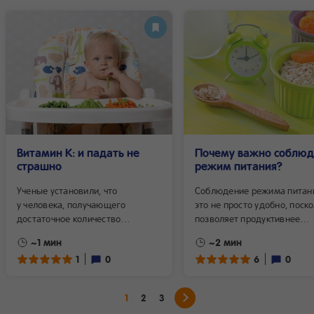
Витамин К: и падать не
Почему важно соблюд
страшно
режим питания?
Ученые установили, что
Соблюдение режима питан
у человека, получающего
это не просто удобно, поск
достаточное количество
позволяет продуктивнее
витамина К, кровоточащие раны
планировать свое время, э
~1 мин
~2 мин
заживают намного быстрее. Так
и чрезвычайно важно для 
1
0
6
0
что, если у вашего ребенка плохо
пищеварительного тракта
заживают ранки или часто
ребенка. Давайте огласим 
появляются синячки, вот что вам
плюсы соблюдения режима
1
2
3
следует добавить в его питание.
питания.