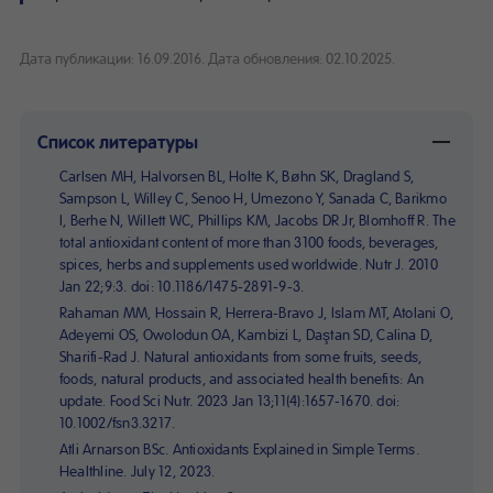
Дата публикации: 16.09.2016.
Дата обновления: 02.10.2025.
Список литературы
Carlsen MH, Halvorsen BL, Holte K, Bøhn SK, Dragland S,
Sampson L, Willey C, Senoo H, Umezono Y, Sanada C, Barikmo
I, Berhe N, Willett WC, Phillips KM, Jacobs DR Jr, Blomhoff R. The
total antioxidant content of more than 3100 foods, beverages,
spices, herbs and supplements used worldwide. Nutr J. 2010
Jan 22;9:3. doi: 10.1186/1475-2891-9-3.
Rahaman MM, Hossain R, Herrera-Bravo J, Islam MT, Atolani O,
Adeyemi OS, Owolodun OA, Kambizi L, Daştan SD, Calina D,
Sharifi-Rad J. Natural antioxidants from some fruits, seeds,
foods, natural products, and associated health benefits: An
update. Food Sci Nutr. 2023 Jan 13;11(4):1657-1670. doi:
10.1002/fsn3.3217.
Atli Arnarson BSc. Antioxidants Explained in Simple Terms.
Healthline. July 12, 2023.