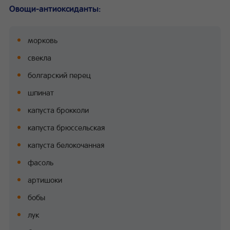
Овощи-антиоксиданты:
морковь
свекла
болгарский перец
шпинат
капуста брокколи
капуста брюссельская
капуста белокочанная
фасоль
артишоки
бобы
лук