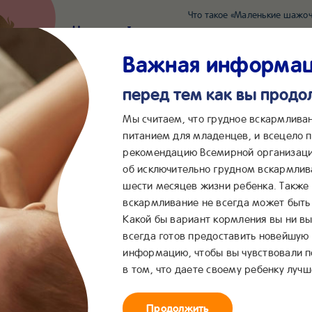
Что такое «Маленькие шажоч
Наш новый суперсервис для отслеживания 
Попробовать сейчас
Важная информа
перед тем как вы прод
*2055
Сообщения в ВКонта
Мы считаем, что грудное вскармлива
питанием для младенцев, и всецело
рекомендацию Всемирной организаци
...
&me
Сервисы
Бейбимания
об исключительно грудном вскармлив
шести месяцев жизни ребенка. Также
ости
вскармливание не всегда может быть 
Какой бы вариант кормления вы ни вы
всегда готов предоставить новейшую
информацию, чтобы вы чувствовали 
в том, что даете своему ребенку лучш
Продолжить