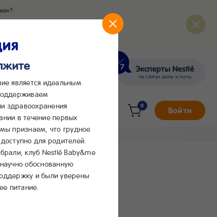
ки»?
развития вашего малыша
ция
олжите
Эксперты Nestlé
кте
Сообщения в Max
на связи день и ночь
ние является идеальным
 поддерживаем
и здравоохранения
0
Войти
ании в течение первых
 мы признаем, что грудное
доступно для родителей.
брали, клуб Nestlé Baby&me
 научно обоснованную
поддержку и были уверены
ее питание.