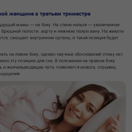
ной женщине в третьем триместре
будущей мамы — на боку. На спине нельзя — увеличенная
ы брюшной полости: аорту и нижнюю полую вену. На животе
тся, смещает внутренние органы, и такая позиция будет
ать на левом боку, однако научных обоснований этому нет.
но эту позицию для сна. В положении на правом боку
ь и желчевыводящие пути, появляется изжога, отрыжка,
ощущения.