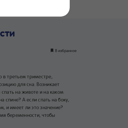
нение
дуктов
сти
В избранное
 в третьем триместре,
зицию для сна. Возникает
спать на животе и на каком
на спине? А если спать на боку,
м, и имеет ли это значение?
емя беременности, чтобы