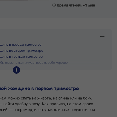
Время чтения: ~3 мин
нщине в первом триместре
нщине во втором триместре
щине в третьем триместре
обы высыпаться и чувствовать себя хорошо
ной женщине в первом триместре
м можно спать на животе, на спине или на боку.
— найти удобную позу. Как правило, на этом сроке
ений — например, изогнутых длинных подушек: они