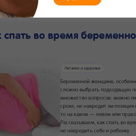
мания
Что нового
Интернет-
Линия заботы
Хра
магазин
24/7
про
к спать во время беременно
Питание и здоровье
Беременной женщине, особенно
сложно выбрать подходящую по
множество вопросов: можно ли 
сроке, не навредит ли позиция 
то на каком — левом или право
Рассказываем, как спать во вр
не навредить себе и ребенку.