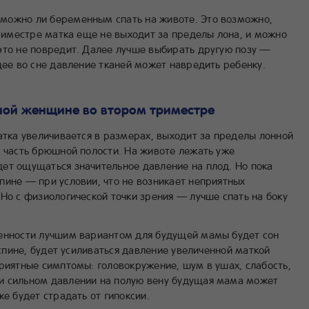
можно ли беременным спать на животе. Это возможно,
триместре матка еще не выходит за пределы лона, и можно
это не повредит. Далее лучше выбирать другую позу —
щее во сне давление тканей может навредить ребенку.
ной женщине во втором триместре
атка увеличивается в размерах, выходит за пределы лонной
ю часть брюшной полости. На животе лежать уже
ет ощущаться значительное давление на плод. Но пока
пине — при условии, что не возникает неприятных
Но с физиологической точки зрения — лучше спать на боку
менности лучшим вариантом для будущей мамы будет сон
 спине, будет усиливаться давление увеличенной маткой
приятные симптомы: головокружение, шум в ушах, слабость,
и сильном давлении на полую вену будущая мама может
же будет страдать от гипоксии.