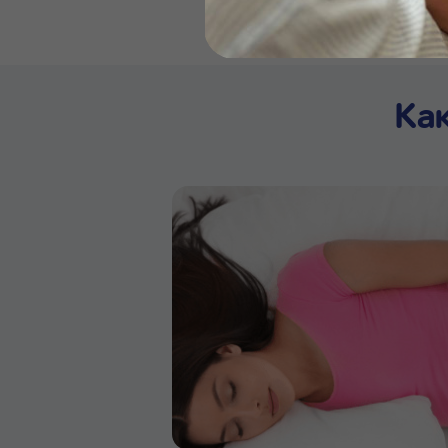
Бейби
Ка