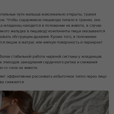
хательные пути малыша максимально открыты, трахея
дом. Чтобы содержимое пищевода попало в трахею, оно
а младенец находится в положении на животе, в случае
имого желудка в пищевод) компоненты пищи оказываются
твовать обструкции дыхания. Кроме того, в положении
нётся лицом в матрас или мягкую поверхность и перекроет
т более стабильной работе нервной системы у младенцев.
е эпизодов замедления сердечного ритма и снижения
ю со сном на животе.
ляет эффективнее рассеивать избыточное тепло через лицо
ева снижается.