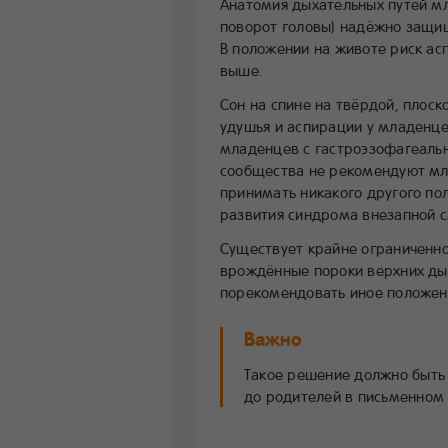
Анатомия дыхательных путей м
поворот головы) надёжно защищ
В положении на животе риск ас
выше.
Сон на спине на твёрдой, плоск
удушья и аспирации у младенце
младенцев с гастроэзофагеал
сообщества не рекомендуют м
принимать никакого другого пол
развития синдрома внезапной 
Существует крайне ограниченно
врождённые пороки верхних дых
порекомендовать иное положени
Важно
Такое решение должно быть
до родителей в письменном 