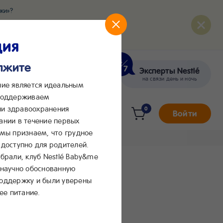
ки»?
развития вашего малыша
ция
олжите
Эксперты Nestlé
кте
Сообщения в Max
на связи день и ночь
ние является идеальным
 поддерживаем
и здравоохранения
0
Войти
ании в течение первых
 мы признаем, что грудное
доступно для родителей.
брали, клуб Nestlé Baby&me
 научно обоснованную
поддержку и были уверены
ее питание.