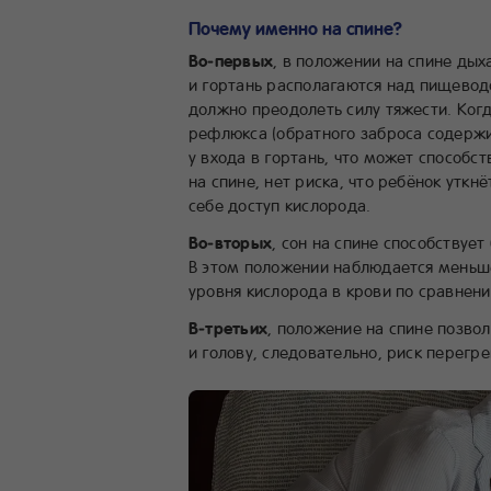
Почему именно на спине?
Во‑первых
, в положении на спине ды
и гортань располагаются над пищево
должно преодолеть силу тяжести. Когд
рефлюкса (обратного заброса содерж
у входа в гортань, что может способс
на спине, нет риска, что ребёнок утк
себе доступ кислорода.
Во‑вторых
, сон на спине способствуе
В этом положении наблюдается меньш
уровня кислорода в крови по сравнени
В‑третьих
, положение на спине позво
и голову, следовательно, риск перегр