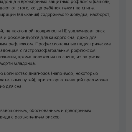
ладенца и врождённые защитные рефлексы (кашель,
ают от этого, когда ребёнок лежит на спине.
пирации (вдыхания) содержимого желудка, наоборот,
ой, не наклонной поверхности НЕ увеличивает риск
в и рекомендуется для каждого сна, даже для
ьным рефлюксом. Профессиональные педиатрические
ладенцам с гастроэзофагеальным рефлюксом
ожения, кроме положения на спине, из-за риска
смерти младенца.
е количество диагнозов (например, некоторые
ательных путей), при которых лечащий врач может
е для сна.
 взвешенным, обоснованным и доведённым
виде с разъяснением рисков.