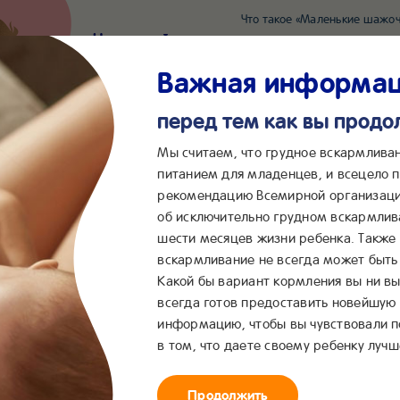
Что такое «Маленькие шажоч
Наш новый суперсервис для отслеживания 
Попробовать сейчас
Важная информа
перед тем как вы прод
*2055
Сообщения в ВКонта
Мы считаем, что грудное вскармлива
питанием для младенцев, и всецело
рекомендацию Всемирной организаци
...
&me
Сервисы
Бейбимания
об исключительно грудном вскармлив
шести месяцев жизни ребенка. Также
ы жизни малыша — почему это важно
вскармливание не всегда может быть 
Какой бы вариант кормления вы ни вы
всегда готов предоставить новейшую
информацию, чтобы вы чувствовали 
в том, что даете своему ребенку лучш
Продолжить