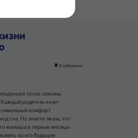
нение
дуктов
жизни
о
В избранное
младенцев тесно связаны
. Каждый родитель хочет
ксимальный комфорт
иод сна. Но знаете ли вы, что
его малыша в первые месяцы
влиять на его будущее