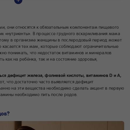
кормящей маме?
ны кормящей маме?
итамины?
ществуют для кормящих мам?
ми, они относятся к обязательным компонентам пищевого
дов при грудном вскармливании?
м «нутриенты». В процессе грудного вскармливания мама
этому в организме женщины в послеродовый период может
о касается тех мам, которые соблюдают ограничительные
жно понимать, что недостаток витаминов и минералов
ь как на ребёнка, так и на состояние здоровья,
я дефицит железа, фолиевой кислоты, витаминов D и А,
ют, что достаточно часто выявляется дефицит
енно на эти вещества необходимо сделать акцент в первую
тамины необходимо пить после родов.
дов?