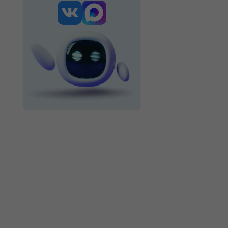
ИССЛЕДУЙТЕ БОЛЬШЕ
Питание во время
лактации:
что можно
и нельзя есть
кормящей маме
~8 мин
Развитие ребенка
в 2 месяца: рост,