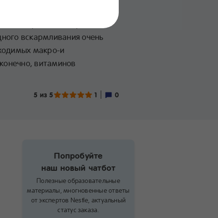
оветы
 и поддержания здоровья
ного вскармливания очень
ходимых макро-и
 конечно, витаминов
5 из 5
1
0
Попробуйте
наш новый чатбот
Полезные образовательные
материалы, многновенные ответы
от экспертов Nestle, актуальный
статус заказа.