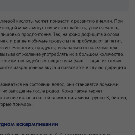
олиевой кислоты может привести к развитию анемии. При
молодой мамы могут появиться слабость, утомляемость,
 пищевые предпочтения. Так, на фоне дефицита железа
чек, и ранее любимые продукты не пробуждают аппетит,
ятие. Напротив, продукты, изначально неполезные для
, вызывают желание употреблять их в большом количестве.
 к совсем несъедобным веществам (мел — один из самых
вается извращением вкуса и появляется в случае дефицита
азываться на состоянии волос, они становятся ломкими
т их выпадение после родов. Кожа также теряет
состояние волос и ногтей влияют витамины группы В, биотин,
оторые примеры.
удном вскармливании