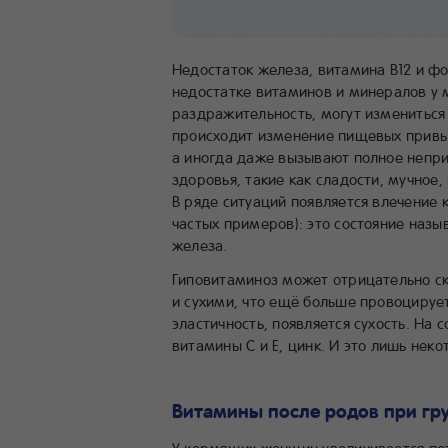
Недостаток железа, витамина В12 и ф
недостатке витаминов и минералов у 
раздражительность, могут измениться
происходит изменение пищевых привы
а иногда даже вызывают полное непри
здоровья, такие как сладости, мучное
В ряде ситуаций появляется влечение
частых примеров): это состояние назы
железа.
Гиповитаминоз может отрицательно ск
и сухими, что ещё больше провоцируе
эластичность, появляется сухость. На 
витамины С и Е, цинк. И это лишь нек
Витамины после родов при гр