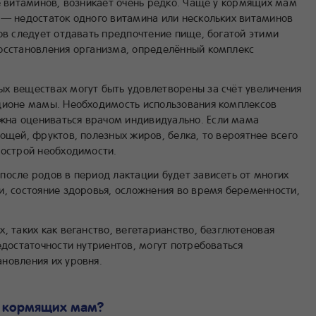
е витаминов, возникает очень редко. Чаще у кормящих мам
 — недостаток одного витамина или нескольких витаминов
ов следует отдавать предпочтение пище, богатой этими
осстановления организма, определённый комплекс
х веществах могут быть удовлетворены за счёт увеличения
ционе мамы. Необходимость использования комплексов
на оцениваться врачом индивидуально. Если мама
ощей, фруктов, полезных жиров, белка, то вероятнее всего
 острой необходимости.
после родов в период лактации будет зависеть от многих
и, состояние здоровья, осложнения во время беременности,
, таких как веганство, вегетарианство, безглютеновая
едостаточности нутриентов, могут потребоваться
новления их уровня.
я кормящих мам?