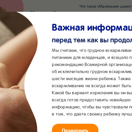
Что такое «Маленькие шажоч
Наш новый суперсервис для отслеживания 
Попробовать сейчас
Важная информа
перед тем как вы прод
*2055
Сообщения в ВКонта
Мы считаем, что грудное вскармлива
питанием для младенцев, и всецело
рекомендацию Всемирной организаци
...
&me
Сервисы
Бейбимания
об исключительно грудном вскармлив
шести месяцев жизни ребенка. Также
вскармливание не всегда может быть 
Какой бы вариант кормления вы ни вы
Витамины для кормящих ма
всегда готов предоставить новейшую
информацию, чтобы вы чувствовали 
в том, что даете своему ребенку лучш
Продолжить