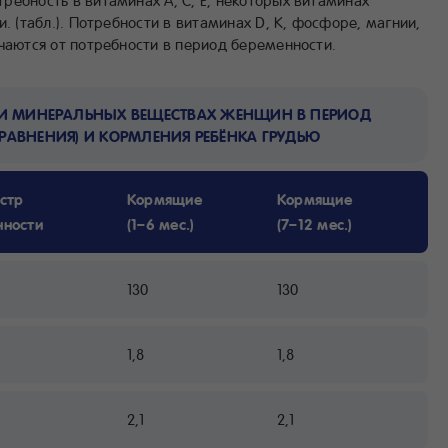
ребность в витаминах А, С, Е, некоторых витаминах
. (табл.). Потребности в витаминах D, K, фосфоре, магнии,
чаются от потребности в период беременности.
И МИНЕРАЛЬНЫХ ВЕЩЕСТВАХ ЖЕНЩИН В ПЕРИОД 
СРАВНЕНИЯ) И КОРМЛЕНИЯ РЕБЁНКА ГРУДЬЮ
стр 
Кормящие 
Кормящие 
нности
(1–6 мес.)
(7–12 мес.)
130
130
1,8
1,8
2,1
2,1