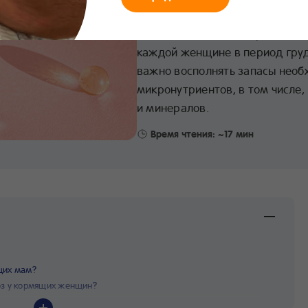
Питание
Здоровье
Полезные с
Для восстановления организма
каждой женщине в период груд
важно восполнять запасы необ
микронутриентов, в том числе,
и минералов.
Время чтения: ~17 мин
щих мам?
оз у кормящих женщин?
вскармливании