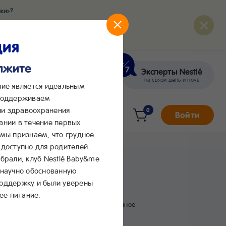
ки»?
развития вашего малыша
ция
олжите
Эксперты Nestlé
кте
Сообщения в Max
на связи день и ночь
ние является идеальным
 поддерживаем
и здравоохранения
0
Войти
ании в течение первых
 мы признаем, что грудное
доступно для родителей.
брали, клуб Nestlé Baby&me
м
 научно обоснованную
поддержку и были уверены
ее питание.
В избранное