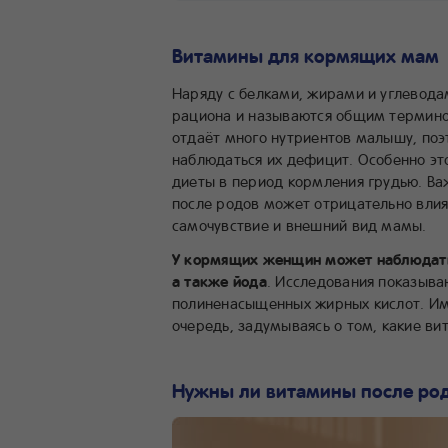
Какие витамины и минералы нужны 
Когда витамины действительно нуж
Витамины для кормящих мам
А всем ли кормящим мамам можно в
Какие правила приёма витаминов су
Наряду с белками, жирами и углевода
Пить или не пить витамины после ро
рациона и называются общим термино
отдаёт много нутриентов малышу, по
наблюдаться их дефицит. Особенно эт
диеты в период кормления грудью. Ва
после родов может отрицательно влият
самочувствие и внешний вид мамы.
У кормящих женщин может наблюдатьс
а также йода
. Исследования показыва
полиненасыщенных жирных кислот. Им
очередь, задумываясь о том, какие ви
Нужны ли витамины после ро