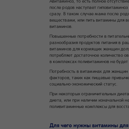
Авитаминоз, то есть полное отсутстви
после родов наступает гиповитаминоз
сразу. В таком случае маме после род
веществами, или пить витамины для в
витаминов.
Повышенные потребности в питательны
разнообразия продуктов питания в ра
витаминов для кормящих женщин долж
потребляет достаточное количество ов
в комплексах поливитаминов не будет
Потребность в витаминах для женщин 
факторов, таких как пищевые привычк
социально-экономический статус.
При некоторых ограничительных диетах
диета, или при наличии изначальной н
поливитаминные комплексы для восста
Для чего нужны витамины дл