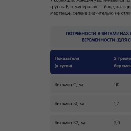
У кормящих женщин увеличивается пот
группы В, в минералах — йоде, кальции
марганце, селене значительно не отли
ПОТРЕБНОСТИ В ВИТАМИНАХ 
БЕРЕМЕННОСТИ (ДЛЯ 
Показатели 
3 триме
(в сутки)
береме
Витамин С, мг
110
Витамин В1, мг
1,7
Витамин В2, мг
2,0