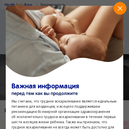
Nestlé
Baby
&me
Беременность
Приложение Nestlé Baby&me
Установить
Еще быстрее и удобнее
Чат
24/7
Полезные советы при
беременности
Важная информация
перед тем как вы продолжите
Мы считаем, что грудное вскармливание является идеальным
питанием для младенцев, и всецело поддерживаем
Все записи
рекомендацию Всемирной организации здравоохранения
об исключительно грудном вскармливании в течение первых
шести месяцев жизни ребенка. Также мы признаем, что
грудное вскармливание не всегда может быть доступно для