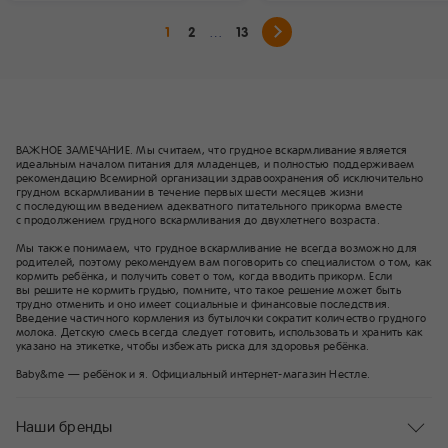
за двоих: главное
происходит множество
не в количестве пищи, а в том,
гормональных, структурных
1
2
13
чтобы рацион был оптимальным,
изменений.
т.е. обеспечивал организм
будущей мамы всеми макро -
и микроэлементами, которые
сейчас нужны ей и её малышу.
ВАЖНОЕ ЗАМЕЧАНИЕ. Мы считаем, что грудное вскармливание является
идеальным началом питания для младенцев, и полностью поддерживаем
рекомендацию Всемирной организации здравоохранения об исключительно
грудном вскармливании в течение первых шести месяцев жизни
с последующим введением адекватного питательного прикорма вместе
с продолжением грудного вскармливания до двухлетнего возраста.
Мы также понимаем, что грудное вскармливание не всегда возможно для
родителей, поэтому рекомендуем вам поговорить со специалистом о том, как
кормить ребёнка, и получить совет о том, когда вводить прикорм. Если
вы решите не кормить грудью, помните, что такое решение может быть
трудно отменить и оно имеет социальные и финансовые последствия.
Введение частичного кормления из бутылочки сократит количество грудного
молока. Детскую смесь всегда следует готовить, использовать и хранить как
указано на этикетке, чтобы избежать риска для здоровья ребёнка.
Baby&me — ребёнок и я. Официальный интернет-магазин Нестле.
Наши бренды