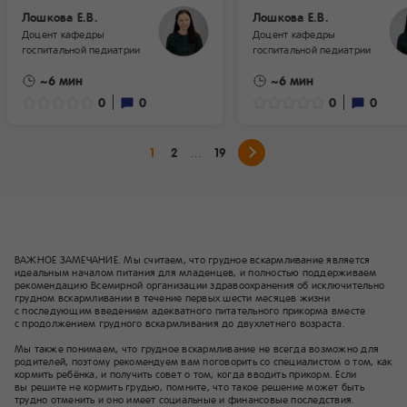
внезапно сменяется
В первые месяцы после
Лошкова Е.В.
Лошкова Е.В.
пронзительным криком, который
рождения малыша мы так
Доцент кафедры
Доцент кафедры
не прекращается часами.
боимся сделать что‑то не та
госпитальной педиатрии
госпитальной педиатрии
Знакомая ситуация? Скорее
даже обычная простуда м
~6 мин
~6 мин
всего, вы столкнулись
превращается в повод для
с феноменом, который
0
0
паники. Вокруг до сих пор 
0
0
в педиатрии называют
мифы о том, что молоко м
младенческие колики.
«скиснуть» или «сгореть».
1
2
19
Младенческие колики
встречаются у детей на грудном
и искусственном вскармливании
с одинаковой частотой.
ВАЖНОЕ ЗАМЕЧАНИЕ. Мы считаем, что грудное вскармливание является
идеальным началом питания для младенцев, и полностью поддерживаем
рекомендацию Всемирной организации здравоохранения об исключительно
грудном вскармливании в течение первых шести месяцев жизни
с последующим введением адекватного питательного прикорма вместе
с продолжением грудного вскармливания до двухлетнего возраста.
Мы также понимаем, что грудное вскармливание не всегда возможно для
родителей, поэтому рекомендуем вам поговорить со специалистом о том, как
кормить ребёнка, и получить совет о том, когда вводить прикорм. Если
вы решите не кормить грудью, помните, что такое решение может быть
трудно отменить и оно имеет социальные и финансовые последствия.