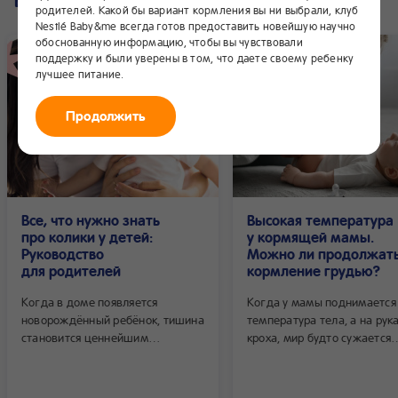
Все записи
родителей. Какой бы вариант кормления вы ни выбрали, клуб
Nestlé Baby&me всегда готов предоставить новейшую научно
обоснованную информацию, чтобы вы чувствовали
поддержку и были уверены в том, что даете своему ребенку
лучшее питание.
Продолжить
Все, что нужно знать
Высокая температура
про колики у детей:
у кормящей мамы.
Руководство
Можно ли продолжат
для родителей
кормление грудью?
Когда в доме появляется
Когда у мамы поднимается
новорождённый ребёнок, тишина
температура тела, а на рук
становится ценнейшим
кроха, мир будто сужается
ресурсом. И тем тревожнее
до одной тревожной мысли
становится обстановка, когда
«А можно ли кормить дальш
безмятежный сон малыша
Многим знакомо это чувств