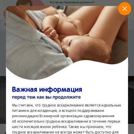
Что такое «Маленькие шажочки»?
Наш новый суперсервис для отслеживания
развития вашего малыша
Попробовать сейчас
Nestlé
Baby
&me
0-6 месяцев
Приложение Nestlé Baby&me
Установить
Еще быстрее и удобнее
Чат
24/7
Важная информация
Полезные советы для родителей
перед тем как вы продолжите
малыша 0-6 месяцев
Мы считаем, что грудное вскармливание является идеальным
питанием для младенцев, и всецело поддерживаем
рекомендацию Всемирной организации здравоохранения
об исключительно грудном вскармливании в течение первых
шести месяцев жизни ребенка. Также мы признаем, что
грудное вскармливание не всегда может быть доступно для