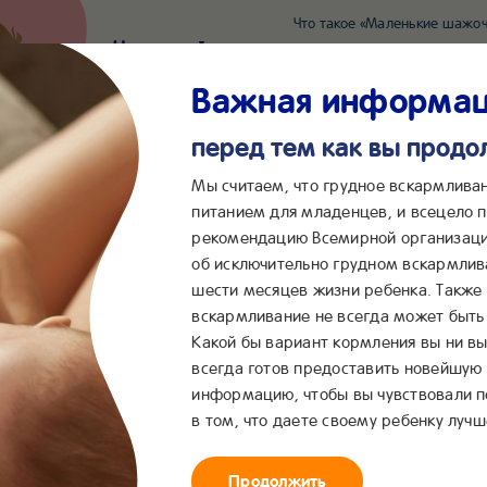
Что такое «Маленькие шажоч
Наш новый суперсервис для отслеживания 
Попробовать сейчас
Важная информа
перед тем как вы прод
*2055
Сообщения в ВКонта
Мы считаем, что грудное вскармлива
питанием для младенцев, и всецело
рекомендацию Всемирной организаци
...
&me
Сервисы
Бейбимания
об исключительно грудном вскармлив
шести месяцев жизни ребенка. Также
вскармливание не всегда может быть 
Какой бы вариант кормления вы ни вы
всегда готов предоставить новейшую
информацию, чтобы вы чувствовали 
в том, что даете своему ребенку лучш
Продолжить