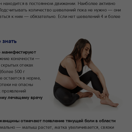
он находится в постоянном движении. Наиболее активно
Подсчитывать количество шевелений пока не нужно — они
ться к ним — обязательно. Если нет шевелений 4 и более
 знать
ко манифестируют
жние конечности —
О скрытых отеках
(более 500 г
е остается в норме,
 отеки не опасны
х проявлений
оему лечащему врачу
 женщины отмечают появление тянущей боли в области
мально — малыш растет, матка увеличивается, связки