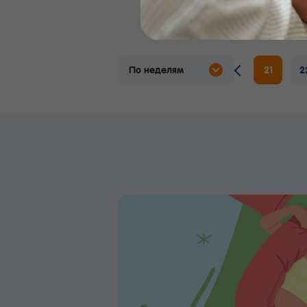
Бейби
14
15
16
17
По неделям
18
19
20
21
2