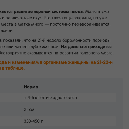
ается развитие нервной системы плода.
Малыш уже
и различать ее вкус. Его глаза еще закрыты, но уже
у места в матке много — постоянно переворачивается,
оловой.
 показали, что на 21-й неделе беременности периоды
ее или менее глубоким сном.
На долю сна приходится
благоприятно сказывается на развитии головного мозга.
ода и изменениям в организме женщины на 21-22-й
 в таблице:
Норма
+ 4-6 кг от исходного веса
21 см
350-450 г