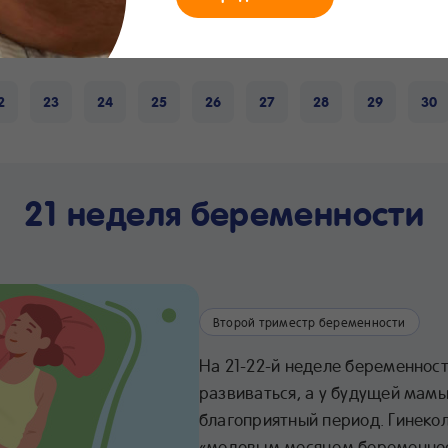
мания
Что нового
Интернет-
Линия заботы
Хра
магазин
24/7
про
2
23
24
25
26
27
28
29
30
21 неделя беременности
Второй триместр беременности
На 21-22-й неделе беременно
развиваться, а у будущей мам
благоприятный период. Гинеко
«медовым месяцем беременност