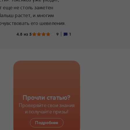
т еще не столь заметен
Малыш растет, и многим
чувствовать его шевеления.
4.8 из 5
9
1
Прочли статью?
Проверяйте свои знания
и получайте призы!
Подробнее