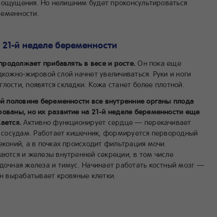
 ощущения. Но нелишним будет проконсультироваться
ременности.
 21-й неделе беременности
родолжает прибавлять в весе и росте.
Он пока еще
дкожно-жировой слой начнет увеличиваться. Руки и ноги
лости, появятся складки. Кожа станет более плотной.
ой половине беременности все внутренние органы плода
ованы, но их развитие на 21-й неделе беременности еще
ается.
Активно функционирует сердце — перекачивает
о сосудам. Работает кишечник, формируется первородный
коний, а в почках происходит фильтрация мочи.
аются и железы внутренней секреции, в том числе
дочная железа и тимус. Начинает работать костный мозг —
н вырабатывает кровяные клетки.