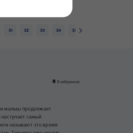
нение
дуктов
31
32
33
34
35
36
37
38
В избранное
сти малыш продолжает
ы наступает самый
логи называют это время
и». Токсикоз уже уходит,