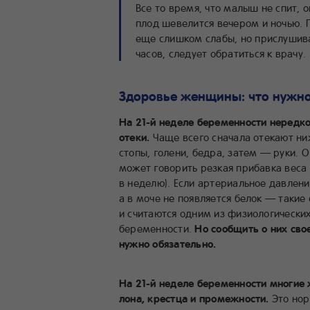
Все то время, что малыш не спит, 
плод шевелится вечером и ночью. 
еще слишком слабы, но прислушива
часов, следует обратиться к врачу.
Здоровье женщины: что нужно
На 21-й неделе беременности неред
отеки.
Чаще всего сначала отекают ни
стопы, голени, бедра, затем — руки. 
может говорить резкая прибавка веса 
в неделю). Если артериальное давлени
а в моче не появляется белок — такие
и считаются одним из физиологически
беременности.
Но сообщить о них св
нужно обязательно.
На 21-й неделе беременности многие
лона, крестца и промежности.
Это нор