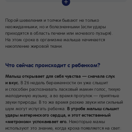
Как меняется вес и состояние мамы?
Какая диета должна быть в 26 недель беременности?
Почему в 26 недель беременности я стала такой
Порой шевеления и толчки бывают не только
раздражительной?
неожиданными, но и болезненными (если удары
А что делать, если в 26 недель беременности я чувствую
приходятся в область печени или мочевого пузыря).
недомогание?
На этом сроке в организме малыша начинается
накопление жировой ткани.
Что сейчас происходит с ребенком?
Малыш открывает для себя чувства — сначала слух
и вкус.
В 26 недель беременности он уже слышит
и способен распознавать ласковый мамин голос, тихую
мелодичную музыку, а во время прогулок — приятные
звуки природы. В то же время резкие звуки или сильный
шум могут испугать ребенка.
В утробе малыш слышит
удары материнского сердца, и этот естественный
«метроном» успокаивает его.
Некоторые мамы
используют это знание, когда кроха появляется на свет: