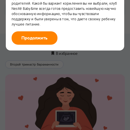
родителей. Какой бы вариант кормления вы ни выбрали, клуб
Nestlé Baby&me всегда готов предоставить новейшую научно
По неделям
обоснованную информацию, чтобы вы чувствовали
поддержку и были уверены в том, что даете своему ребенку
25
26
27
28
29
30
31
32
лучшее питание.
Продолжить
26 неделя беременности
В избранное
Второй триместр беременности