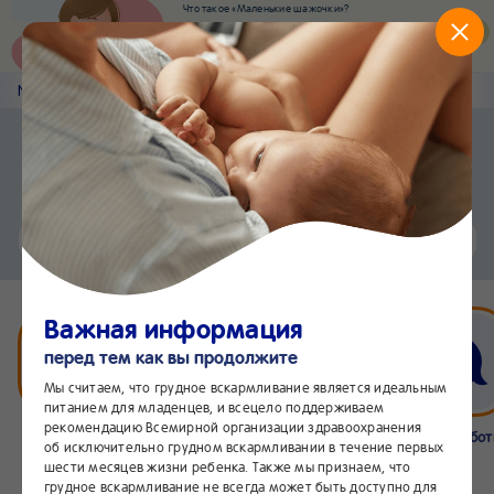
Что такое «Маленькие шажочки»?
Наш новый суперсервис для отслеживания
развития вашего малыша
Попробовать сейчас
Nestlé
Baby
&me
Статьи
Приложение Nestlé Baby&me
Установить
Еще быстрее и удобнее
Чат
24/7
Важная информация
перед тем как вы продолжите
Мы считаем, что грудное вскармливание является идеальным
питанием для младенцев, и всецело поддерживаем
рекомендацию Всемирной организации здравоохранения
Бейбимания
Что нового
Интернет-
Линия забо
об исключительно грудном вскармливании в течение первых
магазин
24/7
шести месяцев жизни ребенка. Также мы признаем, что
грудное вскармливание не всегда может быть доступно для