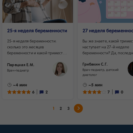
25-я неделя беременности
27 неделя беременно
25-я неделя беременности:
Вы же знаете, какой тримес
сколько это месяцев
наступает на 27-й неделе
беременности и какой триместр?
беременности? Да, последн
Истинный возраст плода —
а это значит, что две трети
Грибакин С.Г.
23 недели. Вы находитесь
Парецкая Е.М.
уже позади! Вы ощущаете все
Врач-педиатр, детский
на седьмом месяце
Врач-педиатр
больше изменений в своем
диетолог
беременности, а если более
организме. Размеры матки
точно, у вас сейчас шесть
увеличились настолько, что
~4 мин
~5 мин
месяцев и одна неделя
влияет на многие жизненн
6
2
7
0
беременности.
функции. Стало тяжелее
дышать, менее комфортно
сидеть, возросли нагрузки 
1
2
3
ходьбе. Из-за выросшего 
спать тоже стало заметно
труднее, и при засыпании
нелегко найти комфортную 