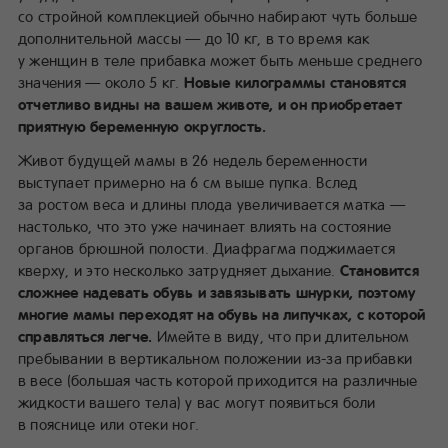
со стройной комплекцией обычно набирают чуть больше
дополнительной массы — до 10 кг, в то время как
у женщин в теле прибавка может быть меньше среднего
значения — около 5 кг.
Новые килограммы становятся
отчетливо видны на вашем животе, и он приобретает
приятную беременную округлость.
Живот будущей мамы в 26 недель беременности
выступает примерно на 6 см выше пупка. Вслед
за ростом веса и длины плода увеличивается матка —
настолько, что это уже начинает влиять на состояние
органов брюшной полости. Диафрагма поджимается
кверху, и это несколько затрудняет дыхание.
Становится
сложнее надевать обувь и завязывать шнурки, поэтому
многие мамы переходят на обувь на липучках, с которой
справляться легче.
Имейте в виду, что при длительном
пребывании в вертикальном положении из-за прибавки
в весе (большая часть которой приходится на различные
жидкости вашего тела) у вас могут появиться боли
в пояснице или отеки ног.